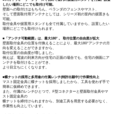
したい場所にどこでも取付け可能。
壁面への取付けはもちろん、ベランダのフェンスやマスト、
そして壁面取付用アンテナとしては、シリーズ初の室内の据置きも
可能。
取付金具や据置用スタンドも全て付属していますから、設置したい
場所にどこでも取付けられます。
■「アンテナ可動範囲」は、最大180° 。 取付位置の自由度が拡大
壁面取付金具の位置を付換えることにより、最大180°アンテナの方
向を変えることができますから、
取付位置の自由度が増しました。
例えば、電波の到来方向が住宅の正面の場合でも、住宅の側面にア
ンテナを取付けることができ、
より目立ちにくくなります。
■蝶ナットの採用と多用途の付属レンチ(特許出願中)で作業性向上
マスト固定金具に蝶ナットを採用しましたから、工具を使わず手で
簡単に仮締めできます。
また、付属のレンチひとつで、F型コネクターと壁面取付金具やマ
スト固定金具の
蝶ナットを締付けられますから、別途工具を用意する必要がなく、
作業性も向上しています。