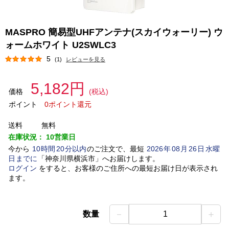
MASPRO 簡易型UHFアンテナ(スカイウォーリー) ウ
ォームホワイト U2SWLC3
5
(1)
レビューを見る
5,182円
価格
(税込)
ポイント
0ポイント還元
送料
無料
在庫状況：
10営業日
今から
10
時間
20
分以内
のご注文で、最短
2026
年
08
月
26
日
水曜
日
までに
「
神奈川県横浜市
」
へお届けします。
ログイン
をすると、お客様のご住所への最短お届け日が表示され
ます。
－
＋
数量
1