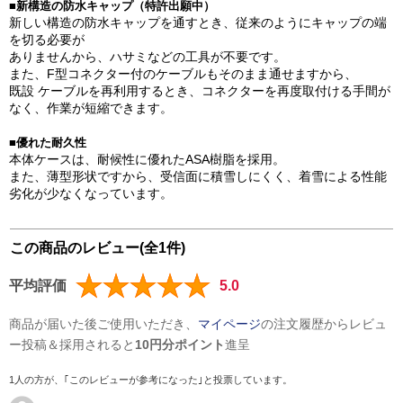
■新構造の防水キャップ（特許出願中）
新しい構造の防水キャップを通すとき、従来のようにキャップの端
を切る必要が
ありませんから、ハサミなどの工具が不要です。
また、F型コネクター付のケーブルもそのまま通せますから、
既設 ケーブルを再利用するとき、コネクターを再度取付ける手間が
なく、作業が短縮できます。
■優れた耐久性
本体ケースは、耐候性に優れたASA樹脂を採用。
また、薄型形状ですから、受信面に積雪しにくく、着雪による性能
劣化が少なくなっています。
この商品のレビュー(全1件)
平均評価
5.0
商品が届いた後ご使用いただき、
マイページ
の注文履歴からレビュ
ー投稿＆採用されると
10円分ポイント
進呈
1人の方が、｢このレビューが参考になった｣と投票しています。