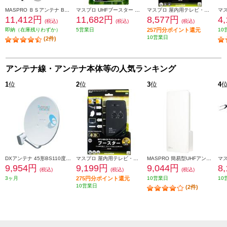
MASPRO ＢＳアンテナ BC45RL
マスプロ UHFブースター 地デジ増幅 ホワイト SCUB45SS-P
マスプロ 屋内用テレビ・レコーダーブースター ブラック SCUTRW30BC-PN
11,412円
11,682円
8,577円
4
(税込)
(税込)
(税込)
即納（在庫残りわずか）
5営業日
257円分ポイント還元
10
10営業日
(2件)
アンテナ線・アンテナ本体等の人気ランキング
1
位
2
位
3
位
4
DXアンテナ 45形BS110度CSアンテナ BC453S
マスプロ 屋内用テレビ・レコーダーブースター ブラック SCUBCTRW30-PN
MASPRO 簡易型UHFアンテナ(スカイウォーリー) ブースター内蔵 ウォームホワイト U2SWLC3B
9,954円
9,199円
9,044円
8
(税込)
(税込)
(税込)
3ヶ月
275円分ポイント還元
10営業日
10
10営業日
(2件)