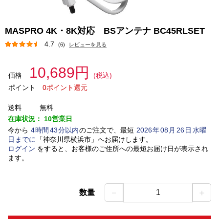
MASPRO 4K・8K対応 BSアンテナ BC45RLSET
4.7
(6)
レビューを見る
10,689円
価格
(税込)
ポイント
0ポイント還元
送料
無料
在庫状況：
10営業日
今から
4
時間
43
分以内
のご注文で、最短
2026
年
08
月
26
日
水曜
日
までに
「
神奈川県横浜市
」
へお届けします。
ログイン
をすると、お客様のご住所への最短お届け日が表示され
ます。
－
＋
数量
1