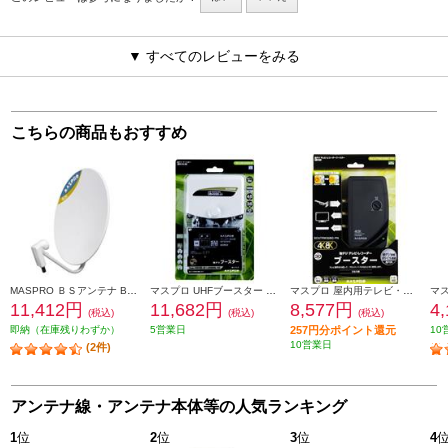
▼ すべてのレビューをみる
こちらの商品もおすすめ
MASPRO ＢＳアンテナ BC45RL
マスプロ UHFブースター 地デジ増幅 ホワイト SCUB45SS-P
マスプロ 屋内用テレビ・レコーダーブースター ブラック SCUTRW30BC-PN
11,412円
11,682円
8,577円
4
(税込)
(税込)
(税込)
即納（在庫残りわずか）
5営業日
257円分ポイント還元
10
10営業日
(2件)
アンテナ線・アンテナ本体等の人気ランキング
1
位
2
位
3
位
4