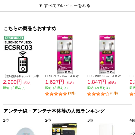
▼ すべてのレビューをみる
こちらの商品もおすすめ
【送料無料キャンペーン中】 ELSONIC リモコン ECSRC03
ELSONIC 2.0m ４Ｋ対応同軸ケーブル 片端L型・片端ストレート型 TV接続ケーブル EPD020SL4
ELSONIC 3.0m ４Ｋ対応同軸ケーブル 片端L型・片端ストレート型 TV接続ケーブル EPD030SL4
2,200円
1,627円
1,847円
2
(税込)
(税込)
(税込)
即納（在庫あり）
即納（在庫あり）
即納（在庫あり）
即
(1件)
(8件)
アンテナ線・アンテナ本体等の人気ランキング
1
位
2
位
3
位
4