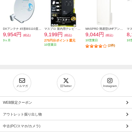
DXアンテナ 45形BS110度CSアンテナ BC453S
マスプロ 屋内用テレビ・レコーダーブースター ブラック SCUBCTRW30-PN
MASPRO 簡易型UHFアンテナ(スカイウォーリー) ブースター内蔵 ウォームホワイト U2SWLC3B
9,954円
9,199円
9,044円
8
(税込)
(税込)
(税込)
3ヶ月
275円分ポイント還元
10営業日
10
10営業日
(2件)
メルマガ
旧Twitter
Instagram
WEB限定クーポン
アウトレット掘り出し物
中古(PC/スマホ/カメラ)