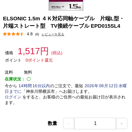
ELSONIC 1.5m ４Ｋ対応同軸ケーブル 片端L型・
片端ストレート型 TV接続ケーブル EPD015SL4
4.8
(6)
レビューを見る
1,517円
価格
(税込)
ポイント
0ポイント還元
送料
無料
在庫状況：
〇
今から
14
時間
16
分以内
のご注文で、最短
2026
年
08
月
12
日
水曜
日
までに
「
神奈川県横浜市
」
へお届けします。
ログイン
をすると、お客様のご住所への最短お届け日が表示され
ます。
－
＋
数量
1