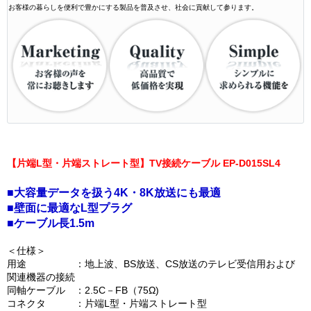
お客様の暮らしを便利で豊かにする製品を普及させ、社会に貢献して参ります。
【片端L型・片端ストレート型】TV接続ケーブル EP-D015SL4
■大容量データを扱う4K・8K放送にも最適
■壁面に最適なL型プラグ
■ケーブル長1.5m
＜仕様＞
用途 ：地上波、BS放送、CS放送のテレビ受信用および
関連機器の接続
同軸ケーブル ：2.5C－FB（75Ω)
コネクタ ：片端L型・片端ストレート型