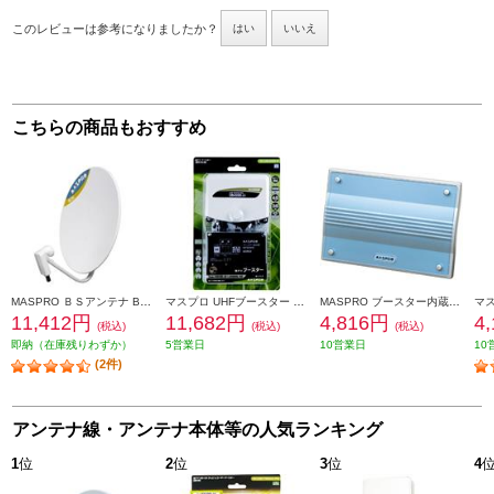
このレビューは参考になりましたか？
はい
いいえ
こちらの商品もおすすめ
MASPRO ＢＳアンテナ BC45RL
マスプロ UHFブースター 地デジ増幅 ホワイト SCUB45SS-P
MASPRO ブースター内蔵型 UHF卓上アンテナ UDF2A
11,412円
11,682円
4,816円
4
(税込)
(税込)
(税込)
即納（在庫残りわずか）
5営業日
10営業日
10
(2件)
アンテナ線・アンテナ本体等の人気ランキング
1
位
2
位
3
位
4