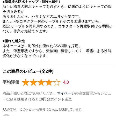
■新構造の防水キャップ（特許出願中）
新しい構造の防水キャップを通すとき、従来のようにキャップの端
を切る必要が
ありませんから、ハサミなどの工具が不要です。
また、F型コネクター付のケーブルもそのまま通せますから、
既設 ケーブルを再利用するとき、コネクターを再度取付ける手間が
なく、作業が短縮できます。
■優れた耐久性
本体ケースは、耐候性に優れたASA樹脂を採用。
また、薄型形状ですから、受信面に積雪しにくく、着雪による性能
劣化が少なくなっています。
この商品のレビュー(全2件)
平均評価
4.0
商品が届いた後ご使用いただき、
マイページ
の注文履歴からレビュ
ー投稿＆採用されると
10円分ポイント
進呈
1人の方が、｢このレビューが参考になった｣と投票しています。