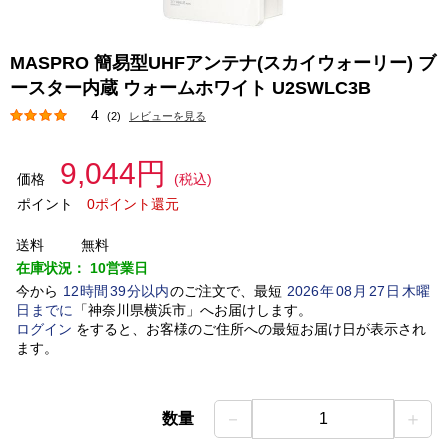
MASPRO 簡易型UHFアンテナ(スカイウォーリー) ブ
ースター内蔵 ウォームホワイト U2SWLC3B
4
(2)
レビューを見る
9,044円
価格
(税込)
ポイント
0ポイント還元
送料
無料
在庫状況：
10営業日
今から
12
時間
39
分以内
のご注文で、最短
2026
年
08
月
27
日
木曜
日
までに
「
神奈川県横浜市
」
へお届けします。
ログイン
をすると、お客様のご住所への最短お届け日が表示され
ます。
－
＋
数量
1