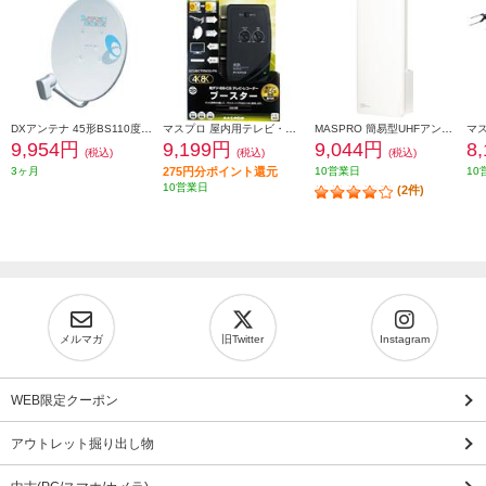
DXアンテナ 45形BS110度CSアンテナ BC453S
マスプロ 屋内用テレビ・レコーダーブースター ブラック SCUBCTRW30-PN
MASPRO 簡易型UHFアンテナ(スカイウォーリー) ブースター内蔵 ウォームホワイト U2SWLC3B
9,954円
9,199円
9,044円
8
(税込)
(税込)
(税込)
3ヶ月
275円分ポイント還元
10営業日
10
10営業日
(2件)
メルマガ
旧Twitter
Instagram
WEB限定クーポン
アウトレット掘り出し物