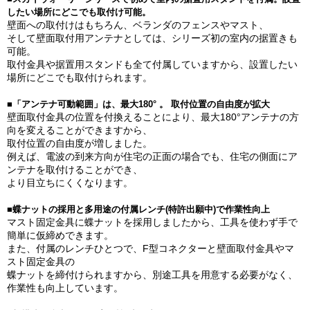
したい場所にどこでも取付け可能。
壁面への取付けはもちろん、ベランダのフェンスやマスト、
そして壁面取付用アンテナとしては、シリーズ初の室内の据置きも
可能。
取付金具や据置用スタンドも全て付属していますから、設置したい
場所にどこでも取付けられます。
■「アンテナ可動範囲」は、最大180° 。 取付位置の自由度が拡大
壁面取付金具の位置を付換えることにより、最大180°アンテナの方
向を変えることができますから、
取付位置の自由度が増しました。
例えば、電波の到来方向が住宅の正面の場合でも、住宅の側面にア
ンテナを取付けることができ、
より目立ちにくくなります。
■蝶ナットの採用と多用途の付属レンチ(特許出願中)で作業性向上
マスト固定金具に蝶ナットを採用しましたから、工具を使わず手で
簡単に仮締めできます。
また、付属のレンチひとつで、F型コネクターと壁面取付金具やマ
スト固定金具の
蝶ナットを締付けられますから、別途工具を用意する必要がなく、
作業性も向上しています。