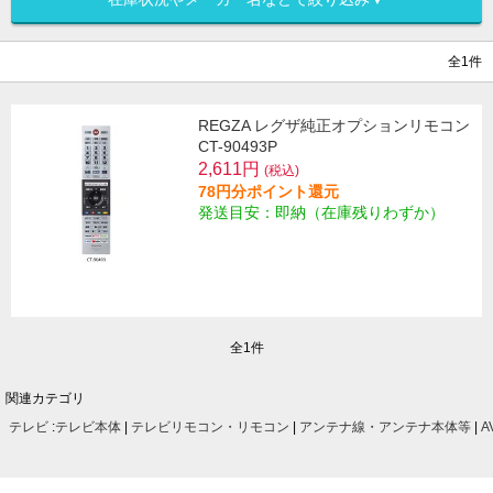
全1件
REGZA レグザ純正オプションリモコン
CT-90493P
2,611円
(税込)
78円分ポイント還元
発送目安：即納（在庫残りわずか）
全1件
関連カテゴリ
テレビ
:
テレビ本体
|
テレビリモコン・リモコン
|
アンテナ線・アンテナ本体等
|
A