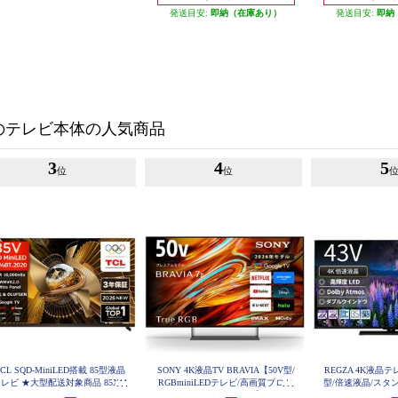
発送目安:
即納（在庫あり）
発送目安:
即納
のテレビ本体の人気商品
3
4
5
位
位
CL SQD-MiniLED搭載 85型液晶
SONY 4K液晶TV BRAVIA【50V型/
REGZA 4K液晶テレ
レビ ★大型配送対象商品 85X11
RGBminiLEDテレビ/高画質プロセ
型/倍速液晶/スタ
L
3Z67
ッサーXR搭載/GoogleTV】 K50XR