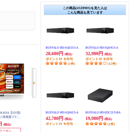
この商品(43Z890S)を見た人は
こんな商品も見ています
BUFFALO HD-SQS2U3-A
BUFFALO HD-SQS4U3-A
28,680円
32,980円
(税込)
(税込)
ポイント
10
％付与
ポイント
10
％付与
(1件)
(12件)
BUFFALO HD-SQS6U3-A
BUFFALO HD-EDC2U3-BA
RAVIA【55V型/
SONY 4K液晶TV BRAVIA【50V型/
SHARP テレビAQUOS(アクオス)H
テレビ/高画質プロセ
RGBminiLEDテレビ/高画質プロセ
N2ライン【43V型/GoogleTV搭載】
42,780円
19,980円
(税込)
(税込)
4T-C43HN2
leTV】 K55XR
ッサーXR搭載/GoogleTV】 K50XR
0円
326,700円
158,400円
ポイント
10
％付与
(1件)
(税込)
(税込)
(税込)
2
70M2
発送目安:
即納（在庫あり）
0円クーポン
15,000円クーポン