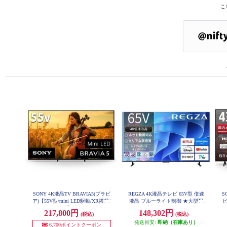
こ
SONY 4K液晶TV BRAVIA5(ブラビ
REGZA 4K液晶テレビ 65V型 倍速
S
ア)【55V型/mini LED駆動/XR搭載/
液晶 ブルーライト制御 ★大型配
ビ
GoogleTV】 K-55XR50
送対象商品 65E670R
H
217,800円
148,302円
(税込)
(税込)
発送目安:
即納（在庫あり）
6,700ポイントクーポン