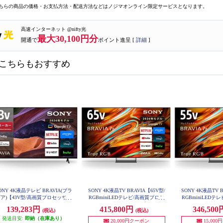
ちらの商品の価格・お支払方法・配送方法などはノジマオンライン限定サービスとなります。
高速インターネット @nifty光
最大30,100円分
開通で
ポイント進呈 [
詳細
]
こちらもおすすめ
ONY 4K液晶テレビ BRAVIA(ブラ
SONY 4K液晶TV BRAVIA【65V型/
SONY 4K液晶TV B
ア)【43V型/高画質プロセッサー
RGBminiLEDテレビ/高画質プロセ
RGBminiLED
DR X1搭載/Googleテレビ/Motionf
ッサーXR搭載/GoogleTV】★大型
ッサーXR搭載/Goog
139,283円
415,800円
346,50
(税込)
(税込)
70M
low XR 240搭載】 KJ-43X83L
配送対象商品 K65XR70M2
発送目安:
即納（在庫あり）
20,000円クーポン
15,00