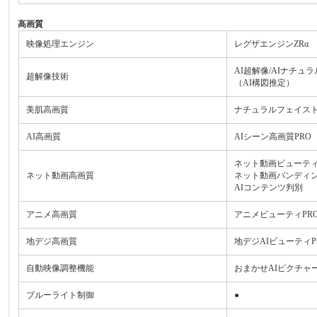
高画質
映像処理エンジン
レグザエンジンZRα
AI超解像/AIナチュ
超解像技術
（AI構図推定）
美肌高画質
ナチュラルフェイスト
AI高画質
AIシーン高画質PRO
ネット動画ビューティ
ネット動画高画質
ネット動画バンディン
AIコンテンツ判別
アニメ高画質
アニメビューティPR
地デジ高画質
地デジAIビューティP
自動映像調整機能
おまかせAIピクチャー
ブルーライト制御
●