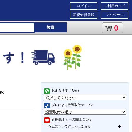
ログイン
ご利用ガイド
新規会員登録
マイページ
0
検索
おまもり便（大物）
0S
プロによる設置取付サービス
延長保証
万一の故障に安心
保証について詳しくはこちら