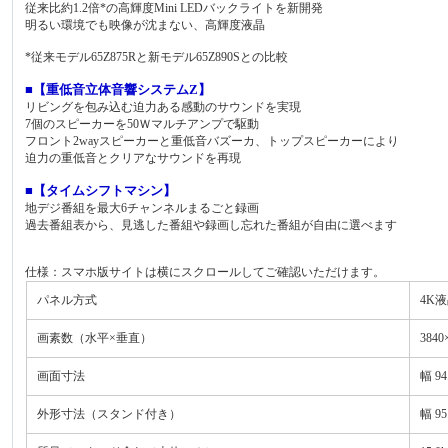
従来比約1.2倍*の高輝度Mini LEDバックライトを新開発
明るい環境でも映像が沈まない、高輝度液晶
*従来モデル65Z875Rと新モデル65Z890Sとの比較
■【重低音立体音響システムZ】
リビングを包み込む迫力ある感動のサウンドを実現
7個のスピーカーを50Ｗマルチアンプで駆動
フロント2wayスピーカーと重低音バズーカ、トップスピーカーにより
迫力の重低音とクリアなサウンドを再現
■【タイムシフトマシン】
地デジ番組を最大6チャンネルまるごと録画
過去番組表から、見逃した番組や録画し忘れた番組が自由に選べます
仕様：スマホ版サイトは横にスクロールしてご確認いただけます。
パネル方式
4K
画素数（水平×垂直）
3840
画面寸法
幅 94
外形寸法（スタンド付き）
幅 95