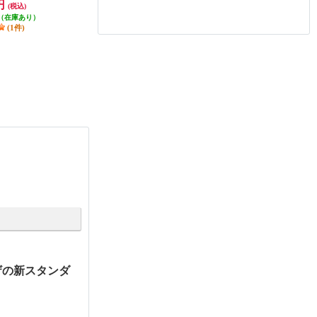
0円
128,700円
173,800円
(税込)
(税込)
(税込)
W95B
（在庫あり）
(1件)
(1件)
ザの新スタンダ