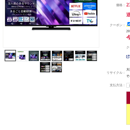
2
価格：
クーポン：
2
ク
大
リサイクル：
そ
支払方法：