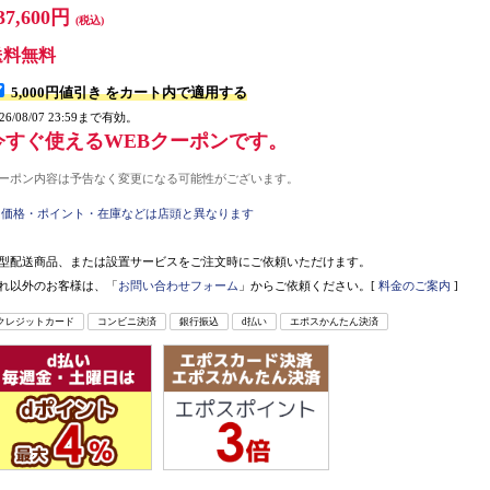
37,600円
(税込)
送料無料
5,000円値引き
をカート内で適用する
026/08/07 23:59まで有効。
今すぐ使えるWEBクーポンです。
ーポン内容は予告なく変更になる可能性がございます。
価格・ポイント・在庫などは店頭と異なります
型配送商品、または設置サービスをご注文時にご依頼いただけます。
れ以外のお客様は、「
お問い合わせフォーム
」からご依頼ください。[
料金のご案内
]
クレジットカード
コンビニ決済
銀行振込
d払い
エポスかんたん決済