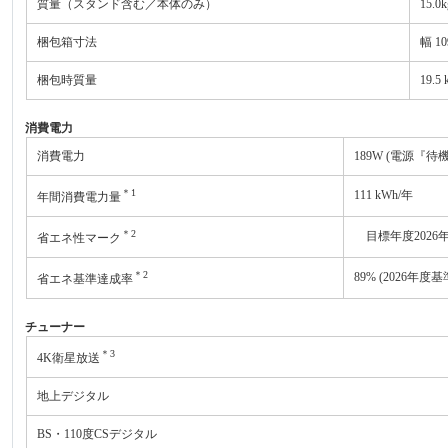
質量（スタンド含む／本体のみ）
15.0
梱包箱寸法
幅 10
梱包時質量
19.5 
消費電力
消費電力
189W (電源『待
＊1
111 kWh/年
年間消費電力量
＊2
目標年度2026
省エネ性マーク
＊2
89% (2026年度基
省エネ基準達成率
チューナー
＊3
4K衛星放送
地上デジタル
BS・110度CSデジタル