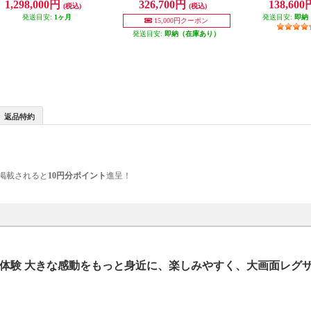
1,298,000円
326,700円
138,60
(税込)
(税込)
70M2
発送目安:
1ヶ月
発送目安:
即納
15,000円クーポン
発送目安:
即納（在庫あり）
返品特約
掲載されると
10円分ポイント
進呈！
聴体験 大きな感動をもっと身近に、楽しみやすく、大画面レグ