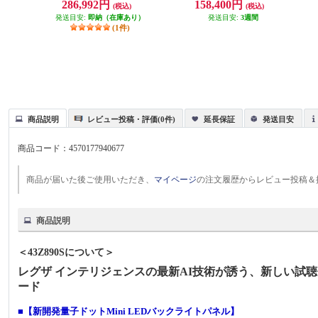
286,992円
158,400円
(税込)
(税込)
売モデル】 KJ-55X81L
発送目安:
即納（在庫あり）
発送目安:
3週間
(1件)
商品説明
レビュー投稿・評価(0件)
延長保証
発送目安
商品コード：
4570177940677
商品が届いた後ご使用いただき、
マイページ
の注文履歴からレビュー投稿＆
商品説明
＜43Z890Sについて＞
レグザ インテリジェンスの最新AI技術が誘う、新しい試
ード
■【新開発量子ドットMini LEDバックライトパネル】