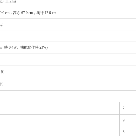
kg／11.2Kg
9.0 cm，高さ 67.0 cm，奥行 17.0 cm
kg
機』時 0.4W、機能動作時 23W)
年度
準)
2
9
3