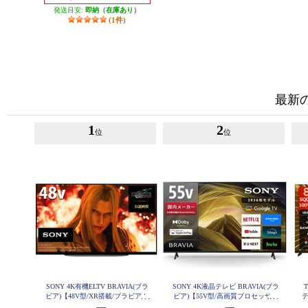
発送目安:
即納（在庫あり）
(1件)
最新
1
2
位
位
SONY 4K有機ELTV BRAVIA(ブラ
SONY 4K液晶テレビ BRAVIA(ブラ
T
ビア)【48V型/XR搭載/ブラビアカ
ビア)【55V型/高画質プロセッサー
テ
ム対応/GoogleTV】 XRJ-48A90K
HDR X1搭載/Googleテレビ/WEB専