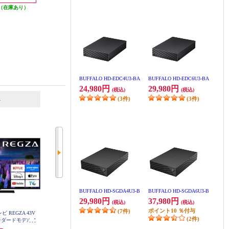
（在庫あり）
発送目安:
即納（在庫あり）
BUFFALO HD-EDC4U3-BA
BUFFALO HD-EDC6U3-BA
24,980円
29,980円
(税込)
(税込)
6
7
位
位
位
(3件)
(3件)
BUFFALO HD-SGDA4U3-B
BUFFALO HD-SGDA6U3-B
29,980円
37,980円
(税込)
(税込)
ポイント
10
％付与
(7件)
ビ REGZA 43V
REGZA 4K液晶テレビ 65V型 ゲー
Panasonic 4K液晶テレビ VIERA(ビ
(2件)
ンダードモデル 4
ムモード搭載 省エネモデル ★大
エラ) 65V型/miniLED/転倒防止ス
0R
型配送対象商品 65E350R
タンド ★大型配送対象商品 TV-65