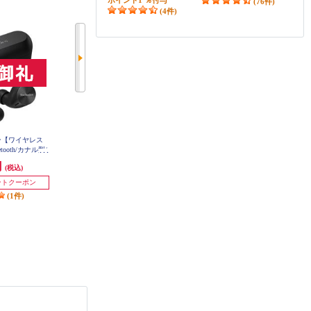
(76件)
(4件)
【Switch2】 ニンテンドース
象印マホービン NXAA18-WZ
イッチ2本体（日本語・国内
118,910円
(税込)
専用）
ポイント
10
％付与
59,980円
ヤホン【ワイヤレス
B&W ヘッドホン【マイク対応 /Bl
Technics イヤホン【ワイヤレス
(税込)
ooth/カナル型/
uetooth /ハイレゾ対応 /ノイズキャ
（左右分離）/Bluetooth/カナル型/
ポイント
1
％付与
パクト/マルチポ
ンセリング対応/ブラック】 PX8-
マイク対応/コンパクト/マルチポ
(129件)
円
75,996円
15,800円
(税込)
(税込)
(税込)
B
対応/最大約23時
イント対応/LDAC対応/最大約23時
AH-AZ60M2-
発送目安:
即納（在庫残りわず
間再生/シルバー】 EAH-AZ60M2-
イントクーポン
3,000ポイントクーポン
S
か）
(1件)