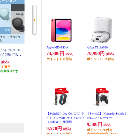
Apple MD4E4J-A
Anker T211A520
全ワイヤレス Blu
【クーポン対象外】 Sony ヘッド
【クーポン対象外】 Sony ヘッド
74,800円
79,990円
(税込)
(税込)
 マイク対応 ブルー
ホン ワイヤレスノイズキャンセリ
ホン ワイヤレスノイズキャンセリ
0-LC
ングステレオヘッドセット【Bluet
ングステレオヘッドセット【Bluet
ポイント
1
％付与
ポイント
10
％付与
円
59,400円
59,400円
(税込)
(税込)
(税込)
ooth/ハイレゾ対応 /リモコン・マ
ooth/ハイレゾ対応 /リモコン・マ
ント還元
イク対応 /ブラック】 WH-1000XM
発送目安:
即納（在庫残りわず
イク対応 /プラチナシルバー】 WH
発送目安:
即納（在庫残りわず
6-BM
-1000XM6-SM
（在庫残りわず
か）
か）
）
【Switch2】 Joy-Con 2 (L) ラ
【Switch2】 Nintendo Switch 2
イトブルー/(R) ライトレッド
Proコントローラー
（※本体に1組同梱
9,580円
6
7
(税込)
位
位
位
9,570円
(税込)
ポイント
1
％付与
ポイント
1
％付与