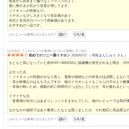
低音から高音まで偏りなくバランスがよく、
更に奥行きが広がり音質が増してます。
ノイキャンの性能も◎。
イヤホンも少し大きくなり安定感があり
光沢と非光沢のパーツで高級感があります。
おすすめの一品です。
はい
いいえ
このレビューは参考になりましたか？
1人の方が、｢このレビューが参考になった｣と投票しています。
初めてのソニー製イヤホン
2026/03/15
（
耳栓まんじゅう
さん ）
もともと気になっていた前作WF-1000XM5に後継機が発売されると聞き、
よかった点
・ノイキャンの性能がかなり良く、電車や雑踏などの外音がほぼ聞こえない
・音が綺麗なのはもちろんですが、他のイヤホンよりもこちらの方がより解
・本体が軽いため、移動の約二時間付けっぱなしでしたが、耳が疲れるとい
イマイチな点
・装着感が自分にはあまりしっくりきませんでした。他のレビューでは高評
なかなかの値段ではあり奮発したなとは思いましたが、それ相応に高品質な
はい
いいえ
このレビューは参考になりましたか？