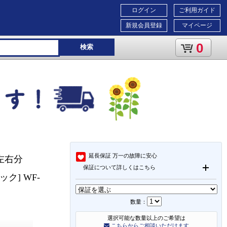
ログイン
ご利用ガイド
新規会員登録
マイページ
0
検索
延長保証
万一の故障に安心
(左右分
保証について詳しくはこちら
ク] WF-
数量：
選択可能な数量以上のご希望は
こちらからご相談いただけます