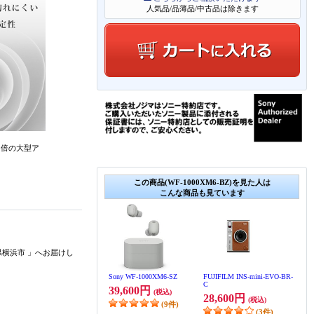
人気品/品薄品/中古品は除きます
5倍の大型ア
この商品(WF-1000XM6-BZ)を見た人は
こんな商品も見ています
県横浜市
」
へお届けし
Sony WF-1000XM6-SZ
FUJIFILM INS-mini-EVO-BR-
C
39,600円
(税込)
28,600円
(税込)
(9件)
(3件)