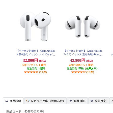
【クーポン対象外】 Apple AirPods
【クーポン対象外】 Apple AirPods
4 第4世代 イヤホン ノイズキャン
Pro3 ワイヤレス(左右分離)/Bluetoo
セリング機能 インイヤー 完全ワ
th/カナル型/ノイズキャンセリン
ン
32,800円
42,800円
(税込)
(税込)
イヤレス 空間オーディオ MXP93J-
グ/ホワイト MFHP4J-A
A
328円分ポイント還元
428円分ポイント還元
イ
発送目安:
3週間
発送目安:
即納（在庫あり）
(11件)
(18件)
商品説明
レビュー投稿・評価(25件)
延長保証
発送目安
商品コード：
4548736171763