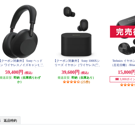
【クーポン対象外】 Sony ヘッド
【クーポン対象外】 Sony 1000Xシ
Technics イ
ホン ワイヤレスノイズキャンセリ
リーズ イヤホン［ワイヤレス(左
（左右分離）/Bluet
グステレオヘッドセット【Bluet
右分離)/Bluetooth/ノイズキャンセ
マイク対応/コン
59,400円
39,600円
15,800
(税込)
(税込)
ooth/ハイレゾ対応 /リモコン・マ
リング/ハイレゾ対応/マイク対応/
イント対応/LDAC
ク対応 /ブラック】 WH-1000XM
発送目安:
即納（在庫残りわず
発送目安:
ブラック] WF-1000XM6-BZ
即納（在庫あり）
間再生/ブラック】 E
3,000ポ
6-BM
K
か）
(25件)
返品特約