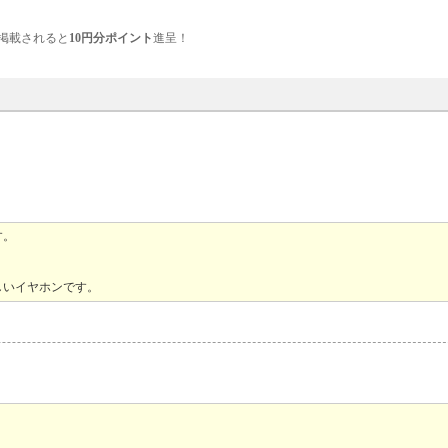
掲載されると
10円分ポイント
進呈！
す。
しいイヤホンです。