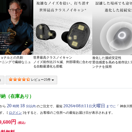
ショナルとの共創
世界最高クラスノイキャン
進化した接続安定性
ューニングで繊細なニュ
ノイズ前作比25％減、外部環境に合わせ
受信感度を高める前作比1.
る自動最適化も搭載
ンテナを採用
レビュー25件
即納（在庫あり）
20
18
2026
08
11
火曜日
から
時間
分以内
のご注文で、最短
年
月
日
までに
「
神奈川
す。
[
ログイン
]をすると、お客様のご住所への最短お届け日が表示されます。
9,600円
(税込)