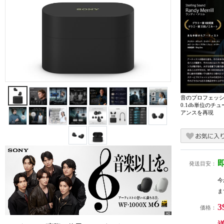
音のプロフェッ
0.1db単位のチ
アンスを再現
発送目安：
今
ま
3
価格：