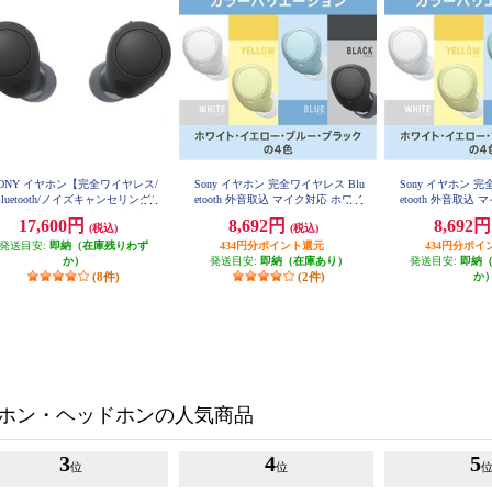
ONY イヤホン【完全ワイヤレス/
Sony イヤホン 完全ワイヤレス Blu
Sony イヤホン 完
Bluetooth/ノイズキャンセリング/
etooth 外音取込 マイク対応 ホワイ
etooth 外音取込
WF-C51
マイク対応/最大20時間再生/ブラ
ト WF-C510-WC
17,600円
8,692円
8,692
(税込)
(税込)
ック】 WF-C700N-BZ
発送目安:
即納（在庫残りわず
434円分ポイント還元
434円分ポイ
か）
発送目安:
即納（在庫あり）
発送目安:
即納
(8件)
(2件)
か
ホン・ヘッドホンの人気商品
3
4
5
位
位