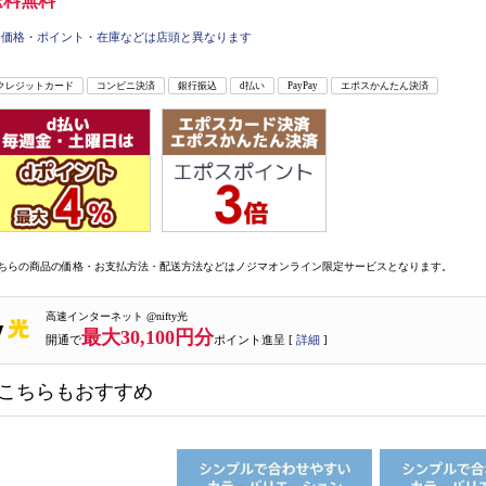
送料無料
価格・ポイント・在庫などは店頭と異なります
クレジットカード
コンビニ決済
銀行振込
d払い
PayPay
エポスかんたん決済
ちらの商品の価格・お支払方法・配送方法などはノジマオンライン限定サービスとなります。
高速インターネット @nifty光
最大30,100円分
開通で
ポイント進呈 [
詳細
]
こちらもおすすめ