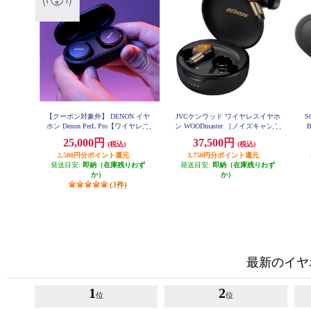
【クーポン対象外】 DENON イヤ
JVCケンウッド ワイヤレスイヤホ
S
ホン Denon PerL Pro【ワイヤレス
ン WOODmaster ［ノイズキャンセ
(左右分離)/Bluetooth/オーダーメイ
リング /サンバーストブラウン] H
25,000円
37,500円
(税込)
(税込)
A-FW5000T-T
ドサウンドを実現/アクティブ・ノ
イズキャンセリング搭載/防滴性
2,500円分ポイント還元
3,750円分ポイント還元
能/ブラック】 AHC15PLBKEM
発送目安:
即納（在庫残りわず
発送目安:
即納（在庫残りわず
か）
か）
(3件)
最新のイヤ
1
2
位
位