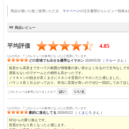
商品が届いた後ご使用いただき、
マイページ
の注文履歴からレビュー投稿＆
商品レビュー
平均評価
4.85
1人の方が、｢このレビューが参考になった｣と投票しています。
どの音域でも出せる優秀なイヤホン
2026/03/28
（
ナルー
さん ）
低音から高音まですべての範囲が情報量の多い音がよく出るので文句なしで
遅延もないのでゲームとの相性も良かったです。
ノイキャンの効きが良くまさにスタジオ音質のイヤホンだと感じました。
バランス良く仕上がっており、本当に音質が良いのでぜひ一回試してみてほ
はい
いいえ
このレビューは参考になりましたか？
1人の方が、｢このレビューが参考になった｣と投票しています。
劇的に進化してる
2026/03/22
（
くまじろ
さん ）
M5からの乗り換えです。
音質がかなり良くなったと感じます。