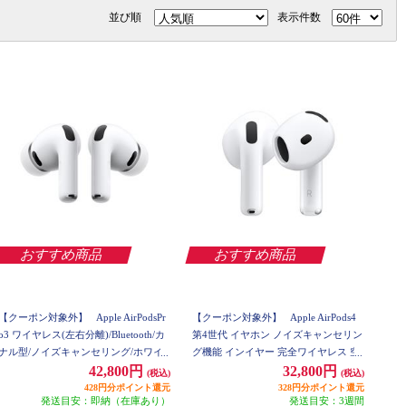
並び順
表示件数
おすすめ商品
おすすめ商品
【クーポン対象外】
Apple AirPodsPr
【クーポン対象外】
Apple AirPods4
o3 ワイヤレス(左右分離)/Bluetooth/カ
第4世代 イヤホン ノイズキャンセリン
ナル型/ノイズキャンセリング/ホワイ
グ機能 インイヤー 完全ワイヤレス 空
ト MFHP4J-A
間オーディオ MXP93J-A
42,800円
32,800円
(税込)
(税込)
428円分ポイント還元
328円分ポイント還元
発送目安：即納（在庫あり）
発送目安：3週間