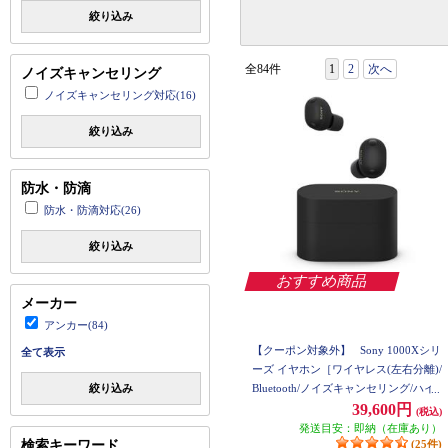
絞り込み
全84件
1
2
次へ
ノイズキャンセリング
ノイズキャンセリング対応(16)
絞り込み
防水・防滴
防水・防滴対応(26)
絞り込み
おすすめ商品
メーカー
アンカー(84)
【クーポン対象外】
Sony 1000Xシリ
全て表示
ーズ イヤホン［ワイヤレス(左右分離)/
Bluetooth/ノイズキャンセリング/ハイ
絞り込み
レゾ対応/マイク対応/ブラック] WF-10
39,600円
(税込)
00XM6-BZ
発送目安：即納（在庫あり）
検索キーワード
(25件)