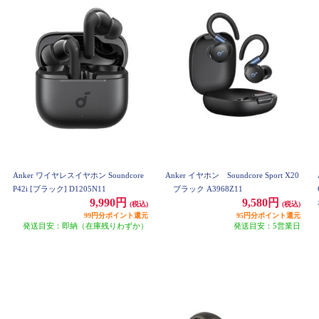
Anker ワイヤレスイヤホン Soundcore
Anker イヤホン Soundcore Sport X20
P42i [ブラック] D1205N11
ブラック A3968Z11
9,990円
9,580円
(税込)
(税込)
99円分ポイント還元
95円分ポイント還元
発送目安：即納（在庫残りわずか）
発送目安：5営業日