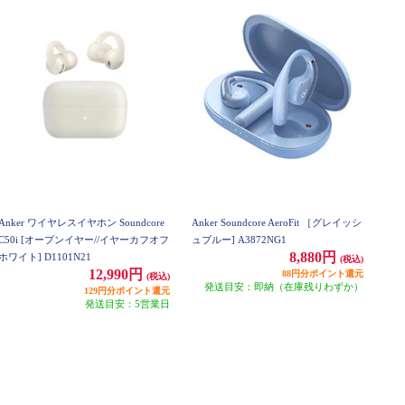
Anker ワイヤレスイヤホン Soundcore
Anker Soundcore AeroFit ［グレイッシ
C50i [オープンイヤー//イヤーカフオフ
ュブルー] A3872NG1
8,880円
ホワイト] D1101N21
(税込)
12,990円
88円分ポイント還元
(税込)
発送目安：即納（在庫残りわずか）
129円分ポイント還元
発送目安：5営業日