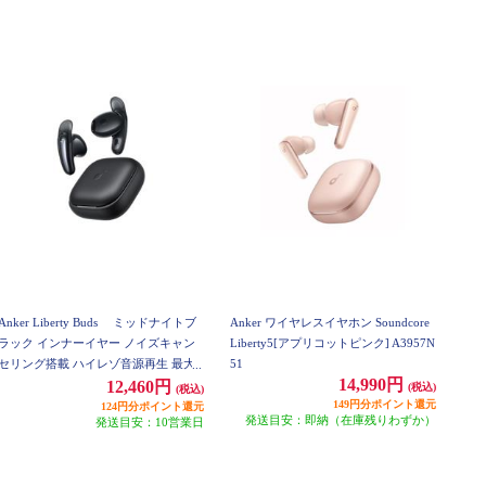
Anker Liberty Buds ミッドナイトブ
Anker ワイヤレスイヤホン Soundcore
ラック インナーイヤー ノイズキャン
Liberty5[アプリコットピンク] A3957N
セリング搭載 ハイレゾ音源再生 最大3
51
14,990円
0時間の長時間再生 D1200N11
12,460円
(税込)
(税込)
149円分ポイント還元
124円分ポイント還元
発送目安：即納（在庫残りわずか）
発送目安：10営業日