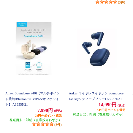
(3件)
Anker Soundcore P40i【マルチポイン
Anker ワイヤレスイヤホン Soundcore
ト接続/Bluetooth5.3/IPX5/オフホワイ
Liberty5[ディープブルー] A3957N31
14,990円
ト】 A3955N21
(税込)
7,990円
149円分ポイント還元
(税込)
発送目安：即納（在庫残りわずか）
79円分ポイント還元
発送目安：即納（在庫残りわずか）
(2件)