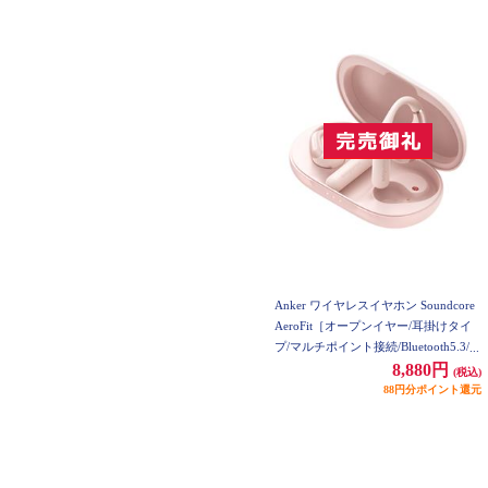
Anker ワイヤレスイヤホン Soundcore
AeroFit［オープンイヤー/耳掛けタイ
プ/マルチポイント接続/Bluetooth5.3/IP
X7/ピンク] A3872N51
8,880円
(税込)
88円分ポイント還元