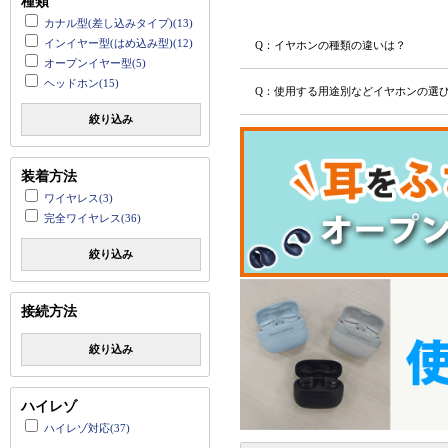
種類
カナル型(差し込みタイプ)(13)
インイヤー型(はめ込み型)(12)
Q：イヤホンの種類の違いは？
オープンイヤー型(5)
ヘッドホン(15)
Q：使用する用途別などイヤホンの選
絞り込み
装着方法
ワイヤレス(3)
完全ワイヤレス(36)
絞り込み
接続方法
絞り込み
ハイレゾ
ハイレゾ対応(37)