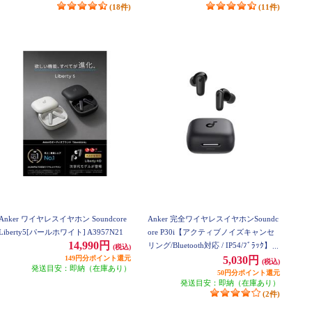
(18件)
(11件)
Anker ワイヤレスイヤホン Soundcore
Anker 完全ワイヤレスイヤホンSoundc
Liberty5[パールホワイト] A3957N21
ore P30i【アクティブノイズキャンセ
14,990円
リング/Bluetooth対応 / IP54/ﾌﾞﾗｯｸ】 A
(税込)
149円分ポイント還元
3959N11
5,030円
(税込)
発送目安：即納（在庫あり）
50円分ポイント還元
発送目安：即納（在庫あり）
(2件)