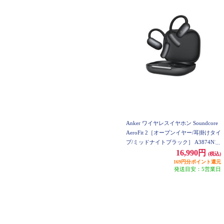
Anker ワイヤレスイヤホン Soundcore
AeroFit 2［オープンイヤー/耳掛けタイ
プ/ミッドナイトブラック］ A3874N11
16,990円
(税込)
169円分ポイント還元
発送目安：5営業日