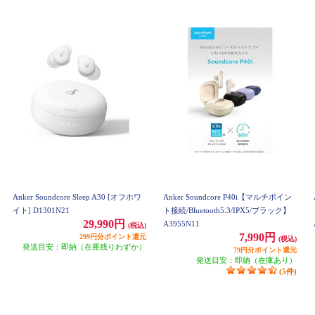
Anker Soundcore Sleep A30 [オフホワ
Anker Soundcore P40i【マルチポイン
イト] D1301N21
ト接続/Bluetooth5.3/IPX5/ブラック】
29,990円
A3955N11
(税込)
7,990円
299円分ポイント還元
(税込)
発送目安：即納（在庫残りわずか）
79円分ポイント還元
発送目安：即納（在庫あり）
(5件)