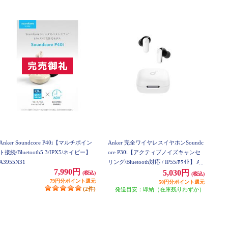
Anker Soundcore P40i【マルチポイン
Anker 完全ワイヤレスイヤホンSoundc
ト接続/Bluetooth5.3/IPX5/ネイビー】
ore P30i【アクティブノイズキャンセ
A3955N31
リング/Bluetooth対応 / IP55/ﾎﾜｲﾄ】 A3
7,990円
959N21
5,030円
(税込)
(税込)
79円分ポイント還元
50円分ポイント還元
(2件)
発送目安：即納（在庫残りわずか）