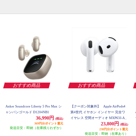
おすすめ商品
おすすめ商品
Anker Soundcore Liberty 5 Pro Max シ
【クーポン対象外】
Apple AirPods4
ャンパンゴールド D1204NB1
第4世代 イヤホン インイヤー 完全ワ
36,990円
イヤレス 空間オーディオ MXP63J-A
(税込)
23,800円
369円分ポイント還元
(税込)
発送目安：即納（在庫残りわずか）
238円分ポイント還元
発送目安：即納（在庫あり）