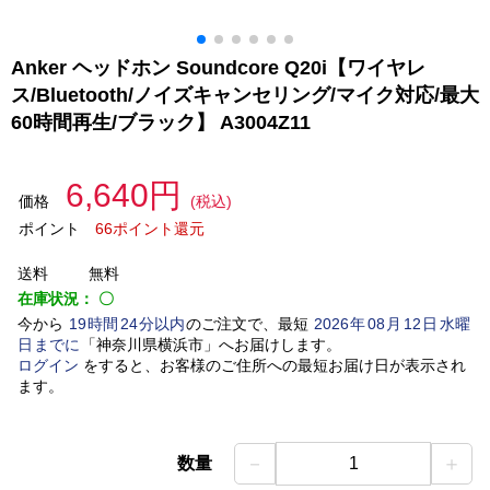
Anker ヘッドホン Soundcore Q20i【ワイヤレ
ス/Bluetooth/ノイズキャンセリング/マイク対応/最大
60時間再生/ブラック】 A3004Z11
6,640円
価格
(税込)
ポイント
66ポイント還元
送料
無料
在庫状況：
〇
今から
19
時間
24
分以内
のご注文で、最短
2026
年
08
月
12
日
水曜
日
までに
「
神奈川県横浜市
」
へお届けします。
ログイン
をすると、お客様のご住所への最短お届け日が表示され
ます。
－
＋
数量
1