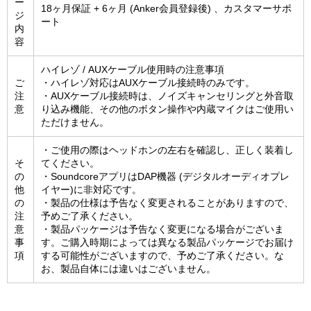
ー
18ヶ月保証 + 6ヶ月 (Anker会員登録後) 、カスタマーサポ
ジ
ート
内
容
ハイレゾ / AUXケーブル使用時の注意事項
ご
・ハイレゾ対応はAUXケーブル接続時のみです。
注
・AUXケーブル接続時は、ノイズキャンセリングと外音取
意
り込み機能、その他のボタン操作や内蔵マイクはご使用い
ただけません。
・ご使用の際はヘッドホンの左右を確認し、正しく装着し
そ
てください。
の
・SoundcoreアプリはDAP機器 (デジタルオーディオプレ
他
イヤー)に非対応です。
の
・製品の仕様は予告なく変更されることがありますので、
注
予めご了承ください。
意
・製品パッケージは予告なく変更になる場合がございま
事
す。ご購入時期によっては異なる製品パッケージでお届け
項
する可能性がございますので、予めご了承ください。な
お、製品自体には違いはございません。