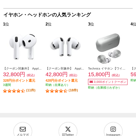
イヤホン・ヘッドホンの人気ランキング
1
位
2
位
3
位
4
【クーポン対象外】 Apple AirPods4 第4世代 イヤホン ノイズキャンセリング機能 インイヤー 完全ワイヤレス 空間オーディオ MXP93J-A
【クーポン対象外】 Apple AirPodsPro3 ワイヤレス(左右分離)/Bluetooth/カナル型/ノイズキャンセリング/ホワイト MFHP4J-A
Technics イヤホン【ワイヤレス（左右分離）/Bluetooth/カナル型/マイク対応/コンパクト/マルチポイント対応/LDAC対応/最大約23時間再生/シルバー】 EAH-AZ60M2-S
32,800円
42,800円
15,800円
5
(税込)
(税込)
(税込)
328円分ポイント還元
428円分ポイント還元
即
3,000ポイントクーポン
3週間
即納（在庫あり）
即納（在庫残りわずか）
(11件)
(18件)
メルマガ
旧Twitter
Instagram