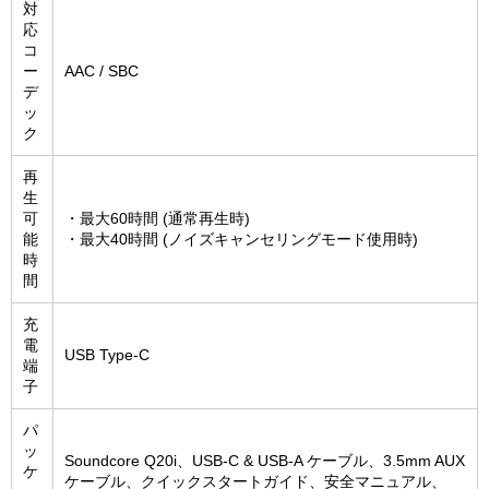
対
応
コ
ー
AAC / SBC
デ
ッ
ク
再
生
可
・最大60時間 (通常再生時)
能
・最大40時間 (ノイズキャンセリングモード使用時)
時
間
充
電
USB Type-C
端
子
パ
ッ
Soundcore Q20i、USB-C & USB-A ケーブル、3.5mm AUX
ケ
ケーブル、クイックスタートガイド、安全マニュアル、