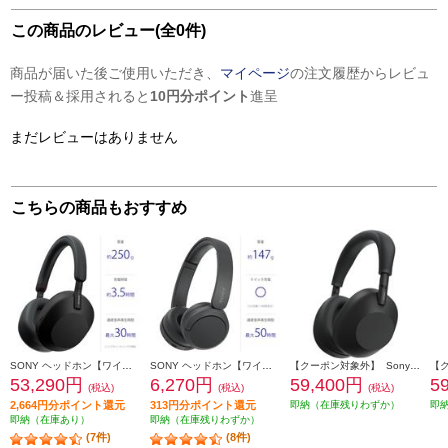
この商品のレビュー(全0件)
商品が届いた後ご使用いただき、
マイページ
の注文履歴からレビュ
ー投稿＆採用されると
10円分ポイント
進呈
まだレビューはありません
こちらの商品もおすすめ
SONY ヘッドホン【ワイヤレス/Bluetooth/ハイレゾ対応/リモコン・マイク対応/ノイズキャンセリング対応/ブラック】 WH-1000XM5-BM
SONY ヘッドホン【ワイヤレス/Bluetooth/マイク対応/最大50時間再生/ブラック】 WH-CH520-BZ
【クーポン対象外】 Sony ヘッドホン ワイヤレスノイズキャンセリングステレオヘッドセット【Bluetooth/ハイレゾ対応 /リモコン・マイク対応 /ブラック】 WH-1000XM6-BM
53,290円
6,270円
59,400円
5
(税込)
(税込)
(税込)
2,664円分ポイント還元
313円分ポイント還元
即納（在庫残りわずか）
即
即納（在庫あり）
即納（在庫残りわずか）
(7件)
(8件)