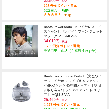
32,800円
(税込)
328円分ポイント還元
発送目安：3週間
(11件)
Beats Powerbeats Fit ワイヤレスノイ
ズキャンセリングイヤフォン ジェット
ブラック ME2J4PA-A
34,010円
(税込)
1,700円分ポイント還元
発送目安：即納（在庫残りわずか）
Beats Beats Studio Buds +【完全ワイ
ヤレスイヤホン/ノイズキャンセリン
グ/IPX4耐汗耐水/空間オーディオ/外部
音取り込み/トランスペアレント/クリ
ア】 MQLK3PAA
25,460円
(税込)
1,273円分ポイント還元