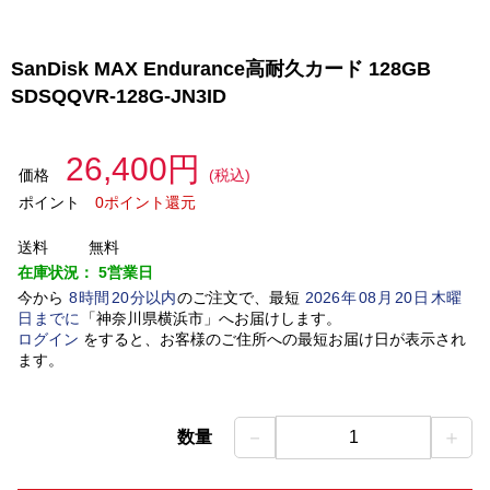
SanDisk MAX Endurance高耐久カード 128GB
SDSQQVR-128G-JN3ID
26,400円
価格
(税込)
ポイント
0ポイント還元
送料
無料
在庫状況：
5営業日
今から
8
時間
20
分以内
のご注文で、最短
2026
年
08
月
20
日
木曜
日
までに
「
神奈川県横浜市
」
へお届けします。
ログイン
をすると、お客様のご住所への最短お届け日が表示され
ます。
－
＋
数量
1