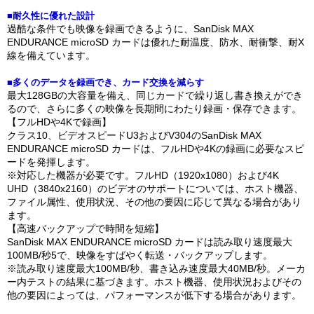
■耐久性に優れた設計
過酷な条件でも映像を録画できるように、SanDisk MAX
ENDURANCE microSD カードは優れた耐温度、防水、耐衝撃、耐X
線を備えています。
■多くのデータを録画でき、カード交換を減らす
最大128GBの大容量を備え、同じカードで繰り返し書き換えができ
るので、さらに多くの映像を長期間にわたり録画・保存できます。
【フルHDや4Kで録画】
クラス10、ビデオスピードU3およびV304のSanDisk MAX
ENDURANCE microSD カードは、フルHDや4Kの録画に必要なスピ
ードを発揮します。
※対応した機器が必要です。フルHD（1920x1080）および4K
UHD（3840x2160）のビデオのサポートについては、ホスト機器、
ファイル属性、使用状況、その他の要因に応じて異なる場合があり
ます。
【高速バックアップで時間を短縮】
SanDisk MAX ENDURANCE microSD カードは読み取り速度最大
100MB/秒5で、映像をすばやく転送・バックアップします。
※読み取り速度最大100MB/秒、書き込み速度最大40MB/秒。メーカ
ー内テストの結果に基づきます。ホスト機器、使用状況およびその
他の要因によっては、パフォーマンスが低下する場合があります。