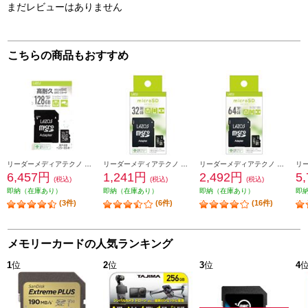
まだレビューはありません
こちらの商品もおすすめ
リーダーメディアテクノ 高耐久microSDカード Lazosブランド 128GB 紙パッケージ L-B128MSD10-U3V10
リーダーメディアテクノ microSDカード Lazosブランド【32GB/UHS-IU1/CLASS10/SDアダプター付き】 L-B32MSD10-U1
リーダーメディアテクノ microSDカード Lazosブランド【64GB/Read110MB/s Write70MB/s/UHS-IU3/CLASS10/SDアダプター付き】 L-B64MSD10-U3
6,457円
1,241円
2,492円
5
(税込)
(税込)
(税込)
即納（在庫あり）
即納（在庫あり）
即納（在庫あり）
即
(3件)
(6件)
(16件)
メモリーカードの人気ランキング
1
位
2
位
3
位
4