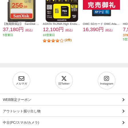
【無期限保証】 SanDisk サンディスク エクストリーム プラス SDXC UHS-Iカード 256GB SDSDXWA-256G-JNJIP
ADATA TAJIMA High Endurance MicroSDカード 256GB ADTAJI-256G
OWC SDカード OWC Atlas Pro SD【128GB/SD card (SD 4.0)/3年保証】 OWCSDV60P0128
37,180円
12,100円
16,390円
7
(税込)
(税込)
(税込)
5営業日
10営業日
3
5営
(2件)
メルマガ
旧Twitter
Instagram
WEB限定クーポン
アウトレット掘り出し物
中古(PC/スマホ/カメラ)