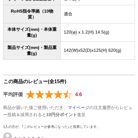
RoHS指令準拠（10物
適合
質）
本体サイズ(mm)・本体重
120(φ) x 1.2(H) 14.5(g)
量(g)
製品サイズ(mm)・製品重
142(W)x52(D)x125(H) 620(g)
量(g)
この商品のレビュー(全15件)
平均評価
4.6
商品が届いた後ご使用いただき、
マイページ
の注文履歴からレビュ
ー投稿＆採用されると
10円分ポイント
進呈
1人の方が、｢このレビューが参考になった｣と投票しています。