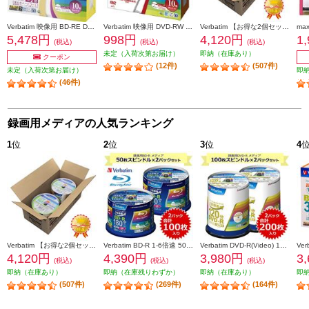
Verbatim 映像用 BD-RE DL 2倍速 10枚 インクジェット対応ワイド VBE260NP10V1
Verbatim 映像用 DVD-RW 2倍速 10枚 インクジェット対応ワイド VHW12NP10V1
Verbatim 【お得な2個セット&安心梱包】映像用/BD-R/50枚パック2個セット/25GB/6倍速対応/インクジェット対応ワイド VBR130RP50V1X2
5,478円
998円
4,120円
1
(税込)
(税込)
(税込)
未定（入荷次第お届け）
即納（在庫あり）
クーポン
(12件)
(507件)
未定（入荷次第お届け）
即
(46件)
録画用メディアの人気ランキング
1
位
2
位
3
位
4
Verbatim 【お得な2個セット&安心梱包】映像用/BD-R/50枚パック2個セット/25GB/6倍速対応/インクジェット対応ワイド VBR130RP50V1X2
Verbatim BD-R 1-6倍速 50枚スピンドルケース インクジェットプリンタ対応 2個セット VBR130RP50V4-2-ESET
Verbatim DVD-R(Video) 1回録画用 120分 1-16倍速 100枚スピンドルケース 2個セット VHR12JP100V4-2-ESET
4,120円
4,390円
3,980円
3
(税込)
(税込)
(税込)
即納（在庫あり）
即納（在庫残りわずか）
即納（在庫あり）
即
(507件)
(269件)
(164件)