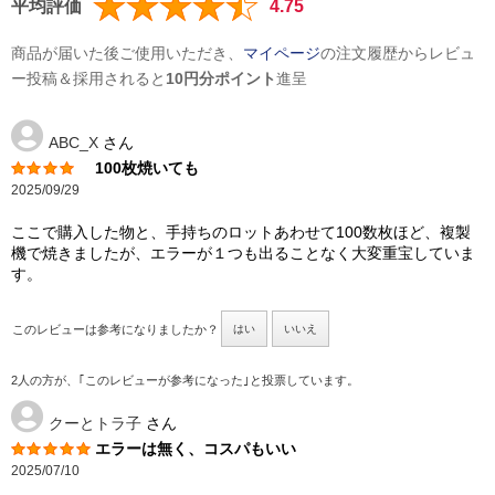
平均評価
4.75
商品が届いた後ご使用いただき、
マイページ
の注文履歴からレビュ
ー投稿＆採用されると
10円分ポイント
進呈
ABC_X
さん
100枚焼いても
2025/09/29
ここで購入した物と、手持ちのロットあわせて100数枚ほど、複製
機で焼きましたが、エラーが１つも出ることなく大変重宝していま
す。
このレビューは参考になりましたか？
はい
いいえ
2人の方が、｢このレビューが参考になった｣と投票しています。
クーとトラ子
さん
エラーは無く、コスパもいい
2025/07/10