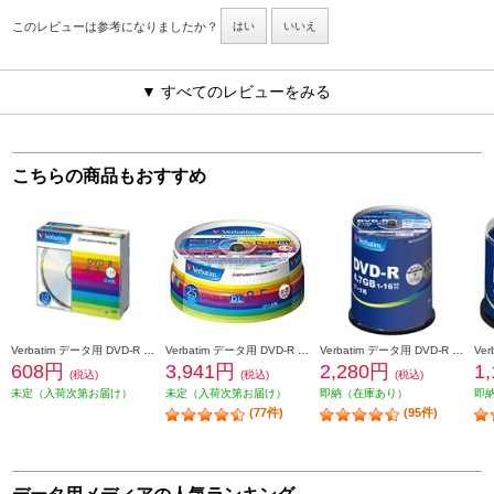
このレビューは参考になりましたか？
はい
いいえ
▼ すべてのレビューをみる
こちらの商品もおすすめ
Verbatim データ用 DVD-R 16倍速 10枚 シルバーレーベル DHR47J10V1
Verbatim データ用 DVD-R DL 8倍速 25枚 インクジェット対応ワイド DHR85HP25V1
Verbatim データ用 DVD-R 16倍速 100枚 インクジェット対応ワイド DHR47JP100V4
608円
3,941円
2,280円
1
(税込)
(税込)
(税込)
未定（入荷次第お届け）
未定（入荷次第お届け）
即納（在庫あり）
即
(77件)
(95件)