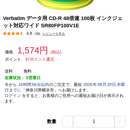
Verbatim データ用 CD-R 48倍速 100枚 インクジェ
ット対応ワイド SR80FP100V1E
4.8
(38)
レビューを見る
1,574円
価格
(税込)
ポイント
47ポイント還元
送料
無料
在庫状況：
5営業日
今から
16
時間
56
分以内
のご注文で、最短
2026
年
08
月
20
日
木曜
日
までに
「
神奈川県横浜市
」
へお届けします。
ログイン
をすると、お客様のご住所への最短お届け日が表示され
ます。
－
＋
数量
1