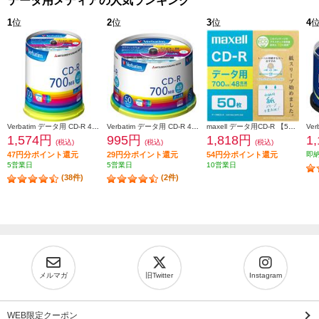
データ用メディアの人気ランキング
1
位
2
位
3
位
4
Verbatim データ用 CD-R 48倍速 100枚 インクジェット対応ワイド SR80FP100V1E
Verbatim データ用 CD-R 48倍速 50枚 インクジェット対応ワイド SR80FP50V1
maxell データ用CD-R 【50枚/インクジェットプリンター対応/エコパッケージ/2～48倍速対応】 CDR700S-SWPS-50E
1,574円
995円
1,818円
1
(税込)
(税込)
(税込)
47円分ポイント還元
29円分ポイント還元
54円分ポイント還元
即
5営業日
5営業日
10営業日
(38件)
(2件)
メルマガ
旧Twitter
Instagram
WEB限定クーポン