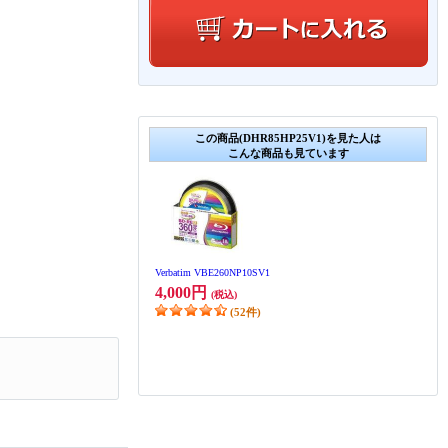
この商品(DHR85HP25V1)を見た人は
こんな商品も見ています
Verbatim VBE260NP10SV1
4,000円
(税込)
(52件)