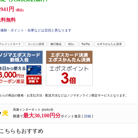
,941円
(税込)
送料無料
価格・ポイント・在庫などは店頭と異なります
クレジットカード
コンビニ決済
銀行振込
d払い
PayPay
エポスかんたん決済
ちらの商品の価格・お支払方法・配送方法などはノジマオンライン限定サービスとなります。
高速インターネット @nifty光
最大30,100円分
開通で
ポイント進呈 [
詳細
]
こちらもおすすめ