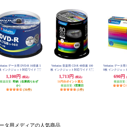
erbatim データ用 DVD-R 16倍速 5
Verbatim 音楽用 CD-R 48倍速 100
Verbatim データ用 
枚 インクジェット対応ワイド DH
枚 インクジェット対応ワイド MU
0枚 インクジェッ
R47JP50V4
R80FP100SV1
R47JP
1,100円
1,713円
690円
(税込)
(税込)
発送目安:
即納（在庫残りわず
51円分ポイント還元
発送目安:
か）
発送目安:
3営業日
(36件)
(1件)
ータ用メディアの人気商品