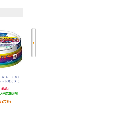
6
7
位
位
位
 DVD-R DL 8倍
Verbatim データ用 DVD-R 16倍速 1
Verbatim データ用 CD-R 48倍速 10
ジェット対応ワイ
00枚 インクジェット対応ワイド D
枚 インクジェット対応ワイド SR8
HR47JP100V4
0SP10V1
HP25V1
円
2,280円
433円
(税込)
(税込)
(税込)
（入荷次第お届
発送目安:
即納（在庫あり）
12円分ポイント還元
）
(95件)
発送目安:
3営業日
(77件)
(3件)