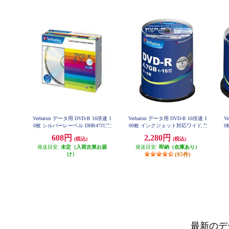
Verbatim データ用 DVD-R 16倍速 1
Verbatim データ用 DVD-R 16倍速 1
V
0枚 シルバーレーベル DHR47J10V
00枚 インクジェット対応ワイド D
0
1
HR47JP100V4
608円
2,280円
(税込)
(税込)
発送目安:
未定（入荷次第お届
発送目安:
即納（在庫あり）
け）
(95件)
最新のデ