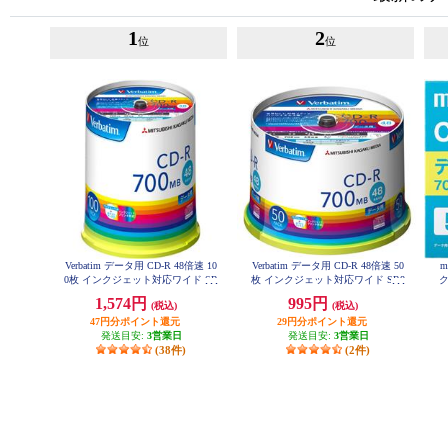
1
2
位
位
Verbatim データ用 CD-R 48倍速 10
Verbatim データ用 CD-R 48倍速 50
m
0枚 インクジェット対応ワイド SR
枚 インクジェット対応ワイド SR8
80FP100V1E
0FP50V1
ッ
1,574円
995円
(税込)
(税込)
47円分ポイント還元
29円分ポイント還元
発送目安:
3営業日
発送目安:
3営業日
(38件)
(2件)