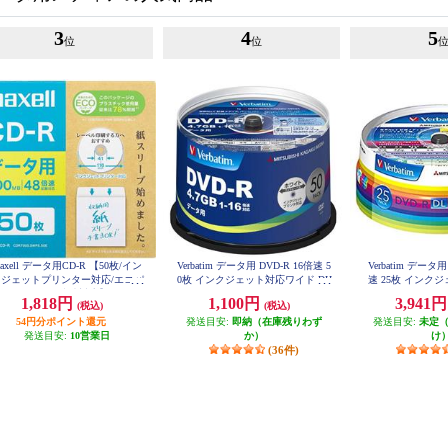
3
4
5
位
位
axell データ用CD-R 【50枚/イン
Verbatim データ用 DVD-R 16倍速 5
Verbatim データ用
クジェットプリンター対応/エコパ
0枚 インクジェット対応ワイド DH
速 25枚 インク
R47JP50V4
ケージ/2～48倍速対応】 CDR70
ド DHR85
1,818円
1,100円
3,941
(税込)
(税込)
0S-SWPS-50E
54円分ポイント還元
発送目安:
即納（在庫残りわず
発送目安:
未定
発送目安:
10営業日
か）
け
(36件)