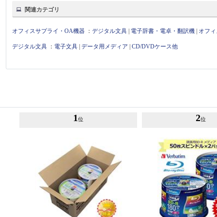
関連カテゴリ
オフィスサプライ・OA機器
：
デジタル文具
|
電子辞書・電卓・翻訳機
|
オフィ
デジタル文具
：
電子文具
|
データ用メディア
|
CD/DVDケース他
1
2
位
位