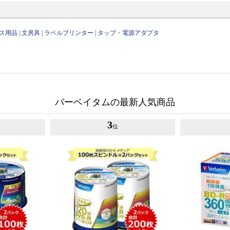
ス用品
|
文房具
|
ラベルプリンター
|
タップ・電源アダプタ
バーベイタムの最新人気商品
3
位