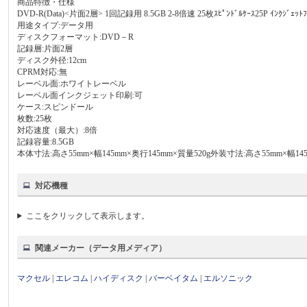
商品特徴・仕様
DVD-R(Data)<片面2層> 1回記録用 8.5GB 2-8倍速 25枚ｽﾋﾟﾝﾄﾞﾙｹｰｽ25P ｲﾝｸｼﾞｪ
用途タイプ:データ用
ディスクフォーマット:DVD－R
記録層:片面2層
ディスク外径:12cm
CPRM対応:無
レーベル面:ホワイトレーベル
レーベル面インクジェット印刷:可
ケース:スピンドール
枚数:25枚
対応速度（最大）:8倍
記録容量:8.5GB
本体寸法:高さ55mm×幅145mm×奥行145mm×質量520g外装寸法:高さ55mm×幅145
対応機種
ここをクリックして表示します。
関連メーカー（データ用メディア）
マクセル
|
エレコム
|
ハイディスク
|
バーベイタム
|
エルソニック