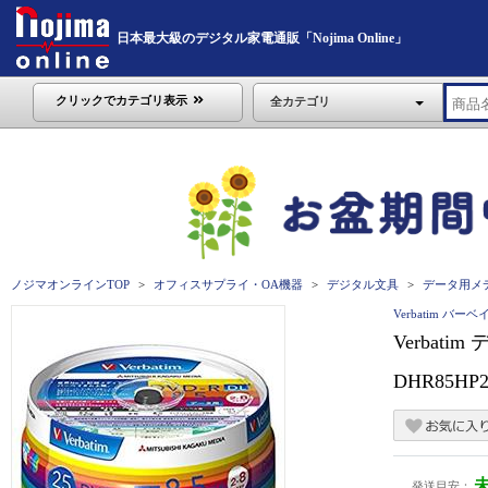
日本最大級のデジタル家電通販「Nojima Online」
クリックでカテゴリ表示
全カテゴリ
ノジマオンラインTOP
オフィスサプライ・OA機器
デジタル文具
データ用メ
Verbatim バー
Verbat
DHR85HP
発送目安：