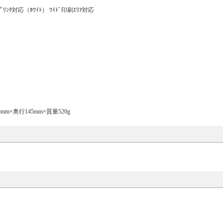
ｯﾄﾌﾟﾘﾝﾀ対応（ﾎﾜｲﾄ） ﾜｲﾄﾞ印刷ｴﾘｱ対応
mm×奥行145mm×質量520g