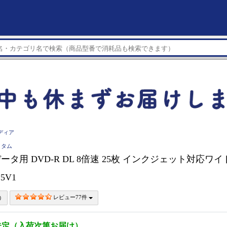
ディア
ベイタム
im データ用 DVD-R DL 8倍速 25枚 インクジェット対応ワイ
25V1
レビュー77件
未定（入荷次第お届け）