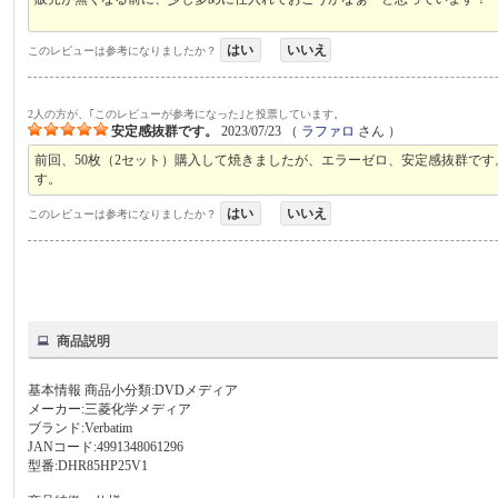
はい
いいえ
このレビューは参考になりましたか？
2人の方が、｢このレビューが参考になった｣と投票しています。
安定感抜群です。
2023/07/23
（
ラファロ
さん ）
前回、50枚（2セット）購入して焼きましたが、エラーゼロ、安定感抜群で
す。
はい
いいえ
このレビューは参考になりましたか？
商品説明
基本情報 商品小分類:DVDメディア
メーカー:三菱化学メディア
ブランド:Verbatim
JANコード:4991348061296
型番:DHR85HP25V1