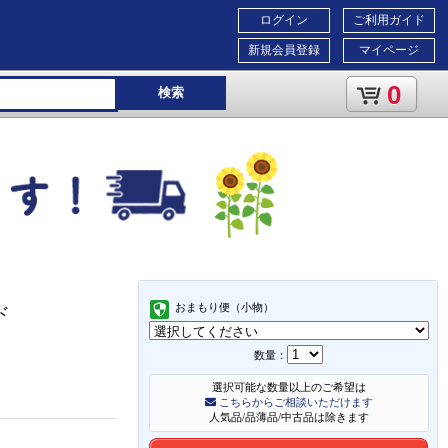
ログイン
ご利用ガイド
新規会員登録
マイページ
0
検索
おまもり便（小物）
ド
数量：
選択可能な数量以上のご希望は
こちらからご相談いただけます
人気品/品薄品/中古品は除きます