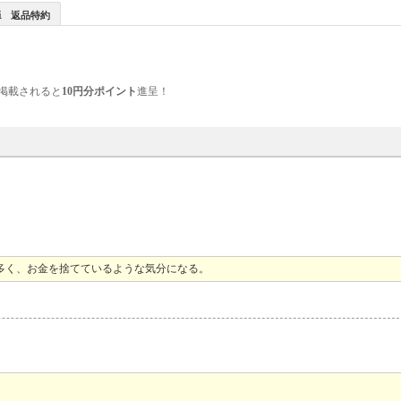
返品特約
掲載されると
10円分ポイント
進呈！
多く、お金を捨てているような気分になる。