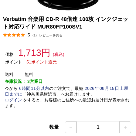
Verbatim 音楽用 CD-R 48倍速 100枚 インクジェッ
ト対応ワイド MUR80FP100SV1
5
(1)
レビューを見る
1,713円
価格
(税込)
ポイント
51ポイント還元
送料
無料
在庫状況：
3営業日
今から
6
時間
11
分以内
のご注文で、最短
2026
年
08
月
15
日
土曜
日
までに
「
神奈川県横浜市
」
へお届けします。
ログイン
をすると、お客様のご住所への最短お届け日が表示され
ます。
－
＋
数量
1