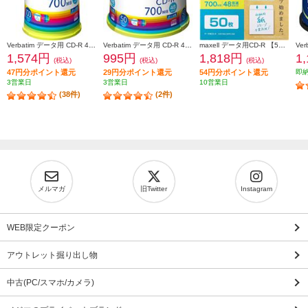
Verbatim データ用 CD-R 48倍速 100枚 インクジェット対応ワイド SR80FP100V1E
Verbatim データ用 CD-R 48倍速 50枚 インクジェット対応ワイド SR80FP50V1
maxell データ用CD-R 【50枚/インクジェットプリンター対応/エコパッケージ/2～48倍速対応】 CDR700S-SWPS-50E
1,574円
995円
1,818円
1
(税込)
(税込)
(税込)
47円分ポイント還元
29円分ポイント還元
54円分ポイント還元
即
3営業日
3営業日
10営業日
(38件)
(2件)
メルマガ
旧Twitter
Instagram
WEB限定クーポン
アウトレット掘り出し物
中古(PC/スマホ/カメラ)