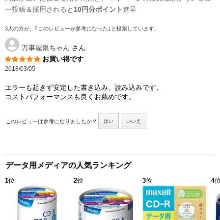
ー投稿＆採用されると
10円分ポイント
進呈
3人の方が、｢このレビューが参考になった｣と投票しています。
万事屋銀ちゃん
さん
お買い得です
2018/03/05
エラーも起きず安定した書き込み、読み込みです。
コストパフォーマンスも良くお薦めです。
このレビューは参考になりましたか？
はい
いいえ
データ用メディアの人気ランキング
1
位
2
位
3
位
4