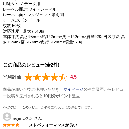
用途タイプ:データ用
レーベル面:ホワイトレーベル
レーベル面インクジェット印刷:可
ケース:スピンドール
枚数:50枚
対応速度（最大）:48倍
本体寸法:高さ95mm×幅142mm×奥行142mm×質量920g外装寸法:高
さ95mm×幅142mm×奥行142mm×質量920g
この商品のレビュー(全2件)
平均評価
4.5
商品が届いた後ご使用いただき、
マイページ
の注文履歴からレビュ
ー投稿＆採用されると
10円分ポイント
進呈
7人の方が、｢このレビューが参考になった｣と投票しています。
nojimaクン
さん
コストパフォーマンスが良い