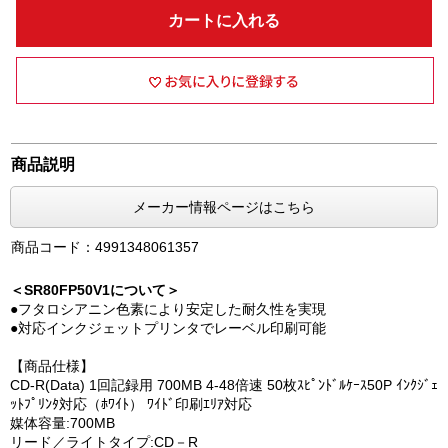
カートに入れる
商品説明
メーカー情報ページはこちら
商品コード：4991348061357
＜SR80FP50V1について＞
●フタロシアニン色素により安定した耐久性を実現
●対応インクジェットプリンタでレーベル印刷可能
【商品仕様】
CD-R(Data) 1回記録用 700MB 4-48倍速 50枚ｽﾋﾟﾝﾄﾞﾙｹｰｽ50P ｲﾝｸｼﾞｪ
ｯﾄﾌﾟﾘﾝﾀ対応（ﾎﾜｲﾄ） ﾜｲﾄﾞ印刷ｴﾘｱ対応
媒体容量:700MB
リード／ライトタイプ:CD－R