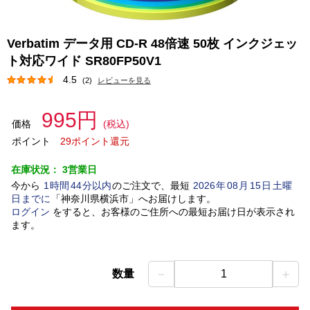
Verbatim データ用 CD-R 48倍速 50枚 インクジェッ
ト対応ワイド SR80FP50V1
4.5
(2)
レビューを見る
995円
価格
(税込)
ポイント
29ポイント還元
在庫状況：
3営業日
今から
1
時間
44
分以内
のご注文で、最短
2026
年
08
月
15
日
土曜
日
までに
「
神奈川県横浜市
」
へお届けします。
ログイン
をすると、お客様のご住所への最短お届け日が表示され
ます。
－
＋
数量
1