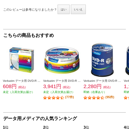
このレビューは参考になりましたか？
はい
いいえ
こちらの商品もおすすめ
Verbatim データ用 DVD-R 16倍速 10枚 シルバーレーベル DHR47J10V1
Verbatim データ用 DVD-R DL 8倍速 25枚 インクジェット対応ワイド DHR85HP25V1
Verbatim データ用 DVD-R 16倍速 100枚 インクジェット対応ワイド DHR47JP100V4
608円
3,941円
2,280円
1
(税込)
(税込)
(税込)
未定（入荷次第お届け）
未定（入荷次第お届け）
即納（在庫あり）
即
(77件)
(95件)
データ用メディアの人気ランキング
1
位
2
位
3
位
4