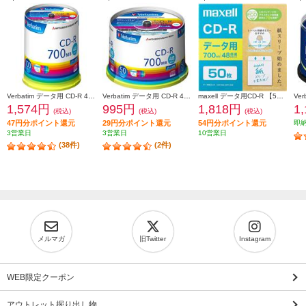
Verbatim データ用 CD-R 48倍速 100枚 インクジェット対応ワイド SR80FP100V1E
Verbatim データ用 CD-R 48倍速 50枚 インクジェット対応ワイド SR80FP50V1
maxell データ用CD-R 【50枚/インクジェットプリンター対応/エコパッケージ/2～48倍速対応】 CDR700S-SWPS-50E
1,574円
995円
1,818円
1
(税込)
(税込)
(税込)
47円分ポイント還元
29円分ポイント還元
54円分ポイント還元
即
3営業日
3営業日
10営業日
(38件)
(2件)
メルマガ
旧Twitter
Instagram
WEB限定クーポン
アウトレット掘り出し物