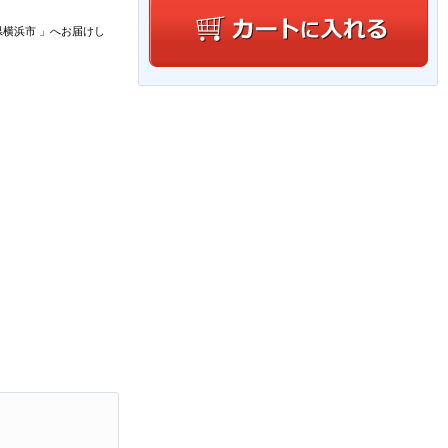
県横浜市
」
へお届けし