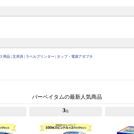
ス用品
|
文房具
|
ラベルプリンター
|
タップ・電源アダプタ
バーベイタムの最新人気商品
3
位