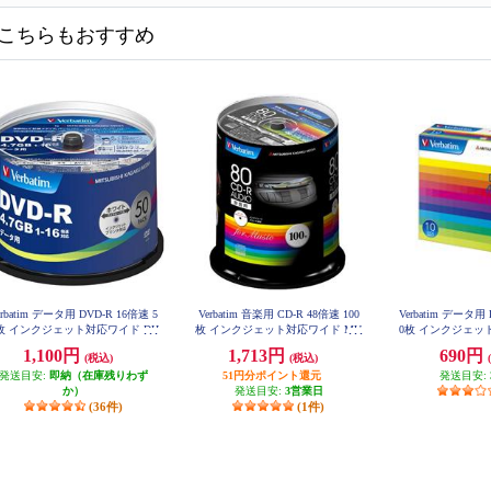
こちらもおすすめ
erbatim データ用 DVD-R 16倍速 5
Verbatim 音楽用 CD-R 48倍速 100
Verbatim データ用 
枚 インクジェット対応ワイド DH
枚 インクジェット対応ワイド MU
0枚 インクジェッ
R47JP50V4
R80FP100SV1
R47JP
1,100円
1,713円
690円
(税込)
(税込)
発送目安:
即納（在庫残りわず
51円分ポイント還元
発送目安:
か）
発送目安:
3営業日
(36件)
(1件)