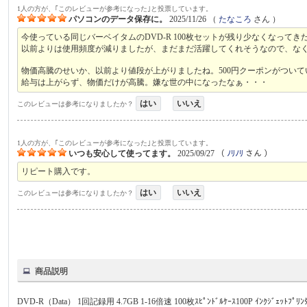
1人の方が、｢このレビューが参考になった｣と投票しています。
パソコンのデータ保存に。
2025/11/26
（
たなころ
さん ）
今使っている同じバーベイタムのDVD-R 100枚セットが残り少なくなっ
以前よりは使用頻度が減りましたが、まだまだ活躍してくれそうなので、な
物価高騰のせいか、以前より値段が上がりましたね。500円クーポンがつい
給与は上がらず、物価だけが高騰。嫌な世の中になったなぁ・・・
はい
いいえ
このレビューは参考になりましたか？
1人の方が、｢このレビューが参考になった｣と投票しています。
いつも安心して使ってます。
2025/09/27
（
ﾉﾘﾉﾘ
さん ）
リピート購入です。
はい
いいえ
このレビューは参考になりましたか？
商品説明
DVD-R（Data） 1回記録用 4.7GB 1-16倍速 100枚ｽﾋﾟﾝﾄﾞﾙｹｰｽ100P ｲﾝｸｼﾞｪｯﾄﾌ