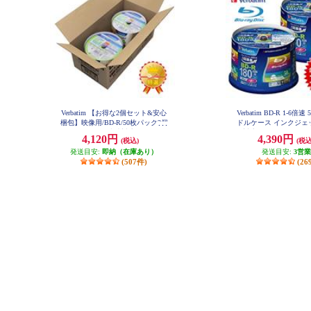
Verbatim 【お得な2個セット&安心
Verbatim BD-R 1-6倍
梱包】映像用/BD-R/50枚パック2個
ドルケース インクジェ
セット/25GB/6倍速対応/インクジ
タ対応 2個セット VBR130
4,120円
4,390円
(税込)
(税込
2-ESET
ェット対応ワイド VBR130RP50V1
X2
発送目安:
即納（在庫あり）
発送目安:
3営
(507件)
(26