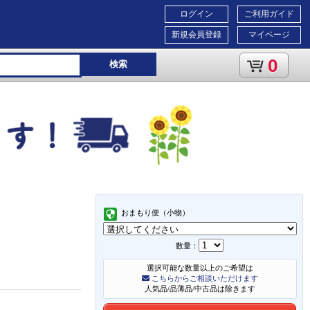
ログイン
ご利用ガイド
新規会員登録
マイページ
0
検索
おまもり便（小物）
数量：
選択可能な数量以上のご希望は
こちらからご相談いただけます
人気品/品薄品/中古品は除きます