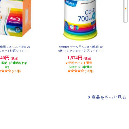
 映像用 BD-R DL 4倍速 20
Verbatim データ用 CD-R 48倍速 10
ジェット対応ワイド VB
0枚 インクジェット対応ワイド SR
R260YP20V1
80FP100V1E
640円
1,574円
(税込)
(税込)
:
即納（在庫残りわず
47円分ポイント還元
か）
発送目安:
3営業日
(28件)
(38件)
商品をもっと見る