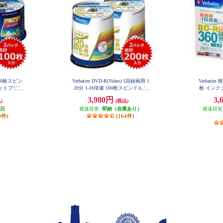
速 50枚スピン
Verbatim DVD-R(Video) 1回録画用 1
Verbatim
ットプリン
20分 1-16倍速 100枚スピンドルケ
枚 インク
RP50V4-
ース 2個セット VHR12JP100V4-2-
3,980円
3,
)
(税込)
ESET
業日
発送目安:
即納（在庫あり）
発送目安
9件)
(164件)