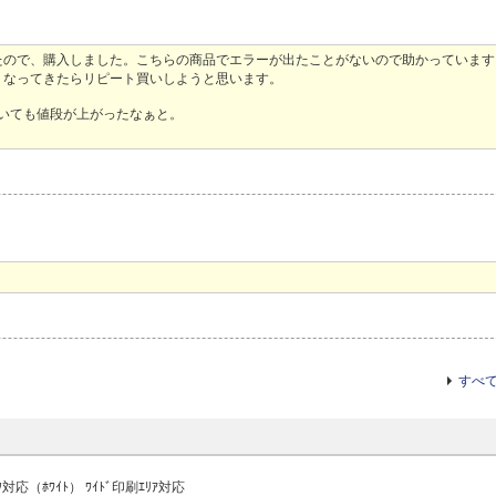
てきたので、購入しました。こちらの商品でエラーが出たことがないので助かっています
くなってきたらリピート買いしようと思います。
ていても値段が上がったなぁと。
すべ
ﾟﾘﾝﾀ対応（ﾎﾜｲﾄ） ﾜｲﾄﾞ印刷ｴﾘｱ対応