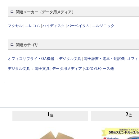
関連メーカー（データ用メディア）
マクセル
|
エレコム
|
ハイディスク
|
バーベイタム
|
エルソニック
関連カテゴリ
オフィスサプライ・OA機器
：
デジタル文具
|
電子辞書・電卓・翻訳機
|
オフィ
デジタル文具
：
電子文具
|
データ用メディア
|
CD/DVDケース他
1
2
位
位