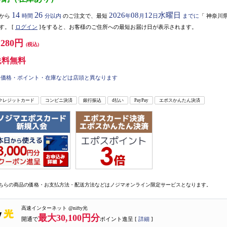
14
26
2026
08
12
水曜日
から
時間
分以内
のご注文で、最短
年
月
日
までに
「
神奈川
す。
[
ログイン
]をすると、お客様のご住所への最短お届け日が表示されます。
,280円
(税込)
送料無料
価格・ポイント・在庫などは店頭と異なります
クレジットカード
コンビニ決済
銀行振込
d払い
PayPay
エポスかんたん決済
ちらの商品の価格・お支払方法・配送方法などはノジマオンライン限定サービスとなります。
高速インターネット @nifty光
最大30,100円分
開通で
ポイント進呈 [
詳細
]