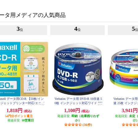
ータ用メディアの人気商品
3
4
5
位
位
axell データ用CD-R 【50枚/イン
Verbatim データ用 DVD-R 16倍速 5
Verbatim データ用
クジェットプリンター対応/エコパ
0枚 インクジェット対応ワイド DH
速 25枚 インク
R47JP50V4
ケージ/2～48倍速対応】 CDR70
ド DHR85
1,818円
1,100円
3,941
(税込)
(税込)
0S-SWPS-50E
54円分ポイント還元
発送目安:
即納（在庫残りわず
発送目安:
未定
発送目安:
10営業日
か）
け
(36件)