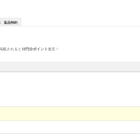
返品特約
掲載されると
10円分ポイント
進呈！