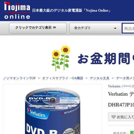
日本最大級のデジタル家電通販「Nojima Online」
クリックでカテゴリ表示
全カテゴリ
ノジマオンラインTOP
オフィスサプライ・OA機器
デジタル文具
データ用メ
Verbatim バー
Verbat
DHR47JP1
発送目安：