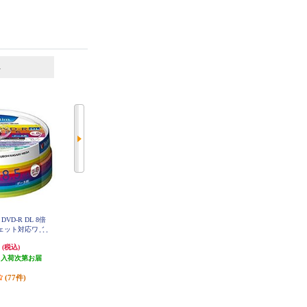
6
7
位
位
位
 DVD-R DL 8倍
Verbatim データ用 DVD-R 16倍速 1
Verbatim データ用 CD-R 48倍速 10
ジェット対応ワイ
00枚 インクジェット対応ワイド D
枚 インクジェット対応ワイド SR8
HR47JP100V4
0SP10V1
HP25V1
円
2,280円
433円
(税込)
(税込)
(税込)
（入荷次第お届
発送目安:
即納（在庫あり）
12円分ポイント還元
）
(95件)
発送目安:
3営業日
(77件)
(3件)