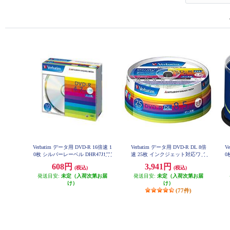
Verbatim データ用 DVD-R 16倍速 1
Verbatim データ用 DVD-R DL 8倍
V
0枚 シルバーレーベル DHR47J10V
速 25枚 インクジェット対応ワイ
0
1
ド DHR85HP25V1
608円
3,941円
(税込)
(税込)
発送目安:
未定（入荷次第お届
発送目安:
未定（入荷次第お届
け）
け）
(77件)