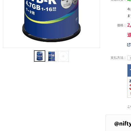
今
ま
2
価格：
支払方法：
こ