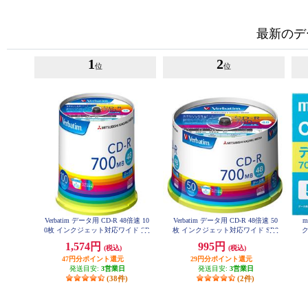
最新のデ
1
2
位
位
Verbatim データ用 CD-R 48倍速 10
Verbatim データ用 CD-R 48倍速 50
m
0枚 インクジェット対応ワイド SR
枚 インクジェット対応ワイド SR8
80FP100V1E
0FP50V1
ッ
1,574円
995円
(税込)
(税込)
47円分ポイント還元
29円分ポイント還元
発送目安:
3営業日
発送目安:
3営業日
(38件)
(2件)