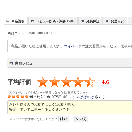
商品説明
レビュー投稿・評価(95件)
延長保証
発送目安
商品コード：
4991348068028
商品が届いた後ご使用いただき、
マイページ
の注文履歴からレビュー投稿＆
商品レビュー
平均評価
4.6
1人の方が、｢このレビューが参考になった｣と投票しています。
迷ったらこれ
2026/01/08
（
にゃぱぱのぱ
さん ）
意外と使うので50枚ではなく100枚を購入
安定していてエラーも少なく良いです
はい
いいえ
このレビューは参考になりましたか？