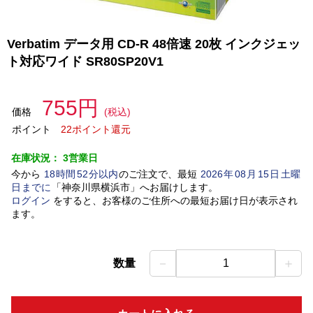
Verbatim データ用 CD-R 48倍速 20枚 インクジェッ
ト対応ワイド SR80SP20V1
755円
価格
(税込)
ポイント
22ポイント還元
在庫状況：
3営業日
今から
18
時間
52
分以内
のご注文で、最短
2026
年
08
月
15
日
土曜
日
までに
「
神奈川県横浜市
」
へお届けします。
ログイン
をすると、お客様のご住所への最短お届け日が表示され
ます。
－
＋
数量
1