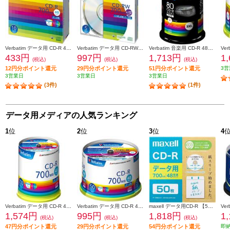
Verbatim データ用 CD-R 48倍速 10枚 インクジェット対応ワイド SR80SP10V1
Verbatim データ用 CD-RW 12倍速 5枚 シルバーレーベル SW80EU5V1
Verbatim 音楽用 CD-R 48倍速 100枚 インクジェット対応ワイド MUR80FP100SV1
433円
997円
1,713円
1
(税込)
(税込)
(税込)
12円分ポイント還元
29円分ポイント還元
51円分ポイント還元
3営
3営業日
3営業日
3営業日
(3件)
(1件)
データ用メディアの人気ランキング
1
位
2
位
3
位
4
Verbatim データ用 CD-R 48倍速 100枚 インクジェット対応ワイド SR80FP100V1E
Verbatim データ用 CD-R 48倍速 50枚 インクジェット対応ワイド SR80FP50V1
maxell データ用CD-R 【50枚/インクジェットプリンター対応/エコパッケージ/2～48倍速対応】 CDR700S-SWPS-50E
1,574円
995円
1,818円
1
(税込)
(税込)
(税込)
47円分ポイント還元
29円分ポイント還元
54円分ポイント還元
即