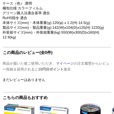
ケース（色）:透明
梱包仕様:カラーフィルム
グリーン購入法適合基準:適合
RoHS指令:適合
本体サイズ(mm)・本体重量(g):120(φ) x 1.2(H) 14.5(g)
製品サイズ(mm)・製品重量(g):142(W)x104(D)x125(H) 1220(g)
外装箱サイズ(mm)・外装箱重量(kg):550(W)x300(D)x160(H)
12.9(kg)
この商品のレビュー(全0件)
商品が届いた後ご使用いただき、
マイページ
の注文履歴からレビュ
ー投稿＆採用されると
10円分ポイント
進呈
まだレビューはありません
こちらの商品もおすすめ