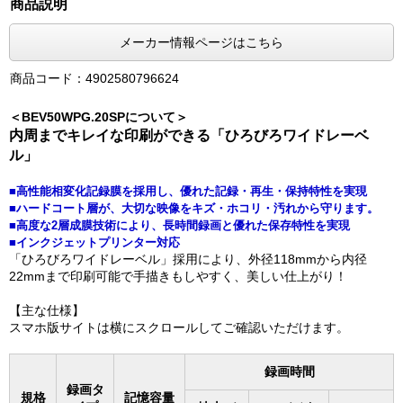
商品説明
メーカー情報ページはこちら
商品コード：4902580796624
＜BEV50WPG.20SPについて＞
内周までキレイな印刷ができる「ひろびろワイドレーベ
ル」
■高性能相変化記録膜を採用し、優れた記録・再生・保持特性を実現
■ハードコート層が、大切な映像をキズ・ホコリ・汚れから守ります。
■高度な2層成膜技術により、長時間録画と優れた保存特性を実現
■インクジェットプリンター対応
「ひろびろワイドレーベル」採用により、外径118mmから内径
22mmまで印刷可能で手描きもしやすく、美しい仕上がり！
【主な仕様】
スマホ版サイトは横にスクロールしてご確認いただけます。
録画時間
録画タ
規格
記憶容量