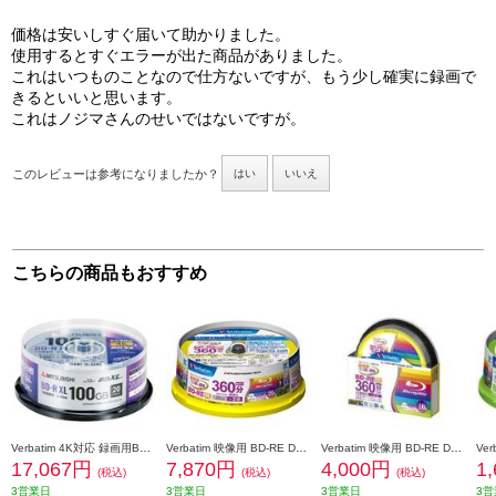
価格は安いしすぐ届いて助かりました。
使用するとすぐエラーが出た商品がありました。
これはいつものことなので仕方ないですが、もう少し確実に録画で
きるといいと思います。
これはノジマさんのせいではないですが。
このレビューは参考になりましたか？
はい
いいえ
こちらの商品もおすすめ
Verbatim 4K対応 録画用BD-R XL 4倍速 20枚 インクジェット対応 ワイド VBR520YP20SD4
Verbatim 映像用 BD-RE DL 2倍速 20枚 インクジェット対応ワイド VBE260NP20SV1
Verbatim 映像用 BD-RE DL 2倍速 10枚 インクジェット対応ワイド VBE260NP10SV1
17,067円
7,870円
4,000円
1
(税込)
(税込)
(税込)
3営業日
3営業日
3営業日
3営