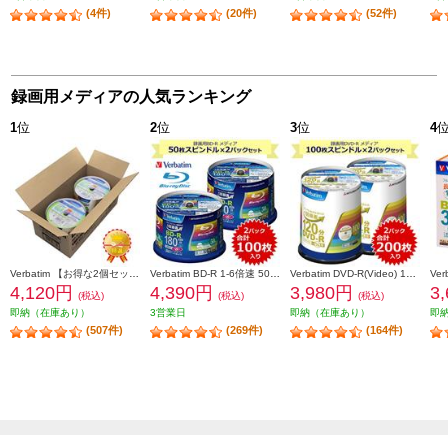
(4件)
(20件)
(52件)
録画用メディアの人気ランキング
1
位
2
位
3
位
4
Verbatim 【お得な2個セット&安心梱包】映像用/BD-R/50枚パック2個セット/25GB/6倍速対応/インクジェット対応ワイド VBR130RP50V1X2
Verbatim BD-R 1-6倍速 50枚スピンドルケース インクジェットプリンタ対応 2個セット VBR130RP50V4-2-ESET
Verbatim DVD-R(Video) 1回録画用 120分 1-16倍速 100枚スピンドルケース 2個セット VHR12JP100V4-2-ESET
4,120円
4,390円
3,980円
3
(税込)
(税込)
(税込)
即納（在庫あり）
3営業日
即納（在庫あり）
即
(507件)
(269件)
(164件)