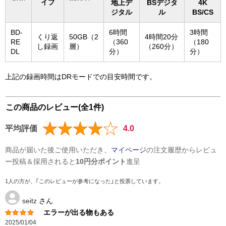
イプ
地上デ
BSデジタ
4K
ジタル
ル
BS/CS
BD-
6時間
3時間
くり返
50GB（2
4時間20分
RE
（360
（180
し録画
層）
（260分）
DL
分）
分）
上記の録画時間はDRモードでの目安時間です。
この商品のレビュー(全1件)
平均評価
4.0
商品が届いた後ご使用いただき、
マイページ
の注文履歴からレビュ
ー投稿＆採用されると
10円分ポイント
進呈
1人の方が、｢このレビューが参考になった｣と投票しています。
seitz
さん
エラーが出る物もある
2025/01/04