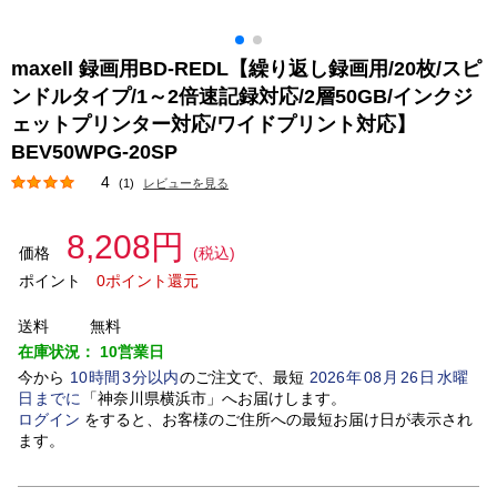
maxell 録画用BD-REDL【繰り返し録画用/20枚/スピ
ンドルタイプ/1～2倍速記録対応/2層50GB/インクジ
ェットプリンター対応/ワイドプリント対応】
BEV50WPG-20SP
4
(1)
レビューを見る
8,208円
価格
(税込)
ポイント
0ポイント還元
送料
無料
在庫状況：
10営業日
今から
10
時間
3
分以内
のご注文で、最短
2026
年
08
月
26
日
水曜
日
までに
「
神奈川県横浜市
」
へお届けします。
ログイン
をすると、お客様のご住所への最短お届け日が表示され
ます。