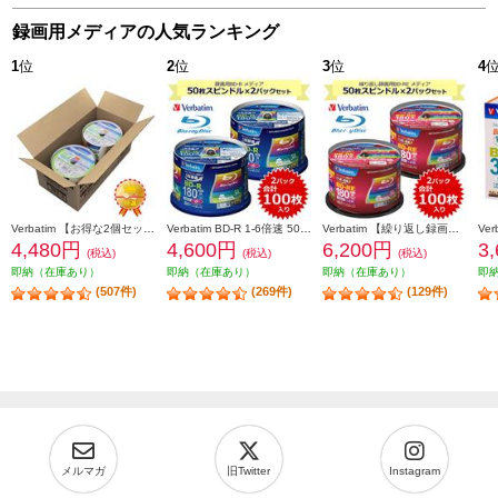
録画用メディアの人気ランキング
1
位
2
位
3
位
4
Verbatim 【お得な2個セット&安心梱包】映像用/BD-R/50枚パック2個セット/25GB/6倍速対応/インクジェット対応ワイド VBR130RP50V1X2
Verbatim BD-R 1-6倍速 50枚スピンドルケース インクジェットプリンタ対応 2個セット VBR130RP50V4-2-ESET
Verbatim 【繰り返し録画対応】BD-RE 50枚 2倍速 スピンドルケース プリンタブル対応 ワイド印刷エリア対応 2個セット VBE130NP50SV1-2-ESET
4,480円
4,600円
6,200円
3
(税込)
(税込)
(税込)
即納（在庫あり）
即納（在庫あり）
即納（在庫あり）
即
(507件)
(269件)
(129件)
メルマガ
旧Twitter
Instagram