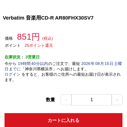
Verbatim 音楽用CD-R AR80FHX30SV7
851円
価格
(税込)
ポイント
25ポイント還元
在庫状況：
3営業日
今から
19
時間
40
分以内
のご注文で、最短
2026
年
08
月
15
日
土曜
日
までに
「
神奈川県横浜市
」
へお届けします。
ログイン
をすると、お客様のご住所への最短お届け日が表示され
ます。
－
＋
数量
1
カートに入れる