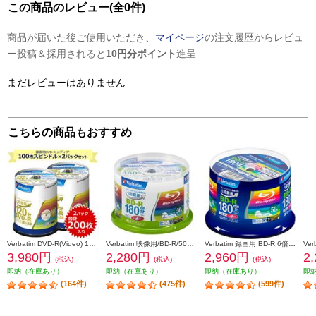
この商品のレビュー(全0件)
商品が届いた後ご使用いただき、
マイページ
の注文履歴からレビュ
ー投稿＆採用されると
10円分ポイント
進呈
まだレビューはありません
こちらの商品もおすすめ
Verbatim DVD-R(Video) 1回録画用 120分 1-16倍速 100枚スピンドルケース 2個セット VHR12JP100V4-2-ESET
Verbatim 映像用/BD-R/50枚パック/25GB/6倍速対応/インクジェット対応ワイド VBR130RP50V1
Verbatim 録画用 BD-R 6倍速 50枚 インクジェット対応ワイド VBR130RP50V4
3,980円
2,280円
2,960円
2
(税込)
(税込)
(税込)
即納（在庫あり）
即納（在庫あり）
即納（在庫あり）
即
(164件)
(475件)
(599件)