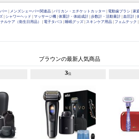
ーバー
|
メンズシェーバー関連品
|
バリカン・エチケットカッター
|
電動歯ブラシ
|
家
ズ
|
シャワーヘッド
|
マッサージ機
|
体重計・体組成計
|
歩数計・活動量計
|
血圧計
|
ソナルケア（衛生日用品）
|
電子タバコ
|
睡眠グッズ
|
スキンケア用品
|
フェムテック
ブラウンの最新人気商品
3
位