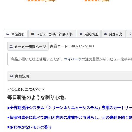
(254件)
(8件)
商品説明
レビュー投稿・評価(0件)
延長保証
発送目安
商品コード：
4987176291011
メーカー情報ページ
商品が届いた後ご使用いただき、
マイページ
の注文履歴からレビュー投稿＆
商品説明
＜CCR10について＞
毎日新品のような剃り心地。
■全自動洗浄システム「クリーン＆リニューシステム」専用のカートリ
■旧潤滑成分に比べて網刃と内刃の摩擦を27％減らし、刃の磨耗を防ぐ
■さわやかなレモンの香り