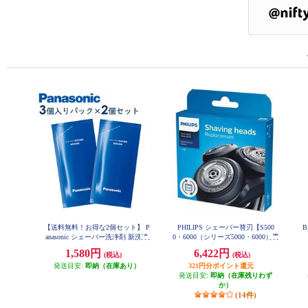
【送料無料！お得な2個セット】 P
PHILIPS シェーバー替刃【S500
B
anasonic シェーバー洗浄剤 新洗浄
0・6000（シリーズ5000・6000）専
器用 （3個入パック×2個セット）
用】 SH50-51
1,580円
6,422円
(税込)
(税込)
ES4L03-2ESET
発送目安:
即納（在庫あり）
321円分ポイント還元
発送目安:
即納（在庫残りわず
か）
(14件)