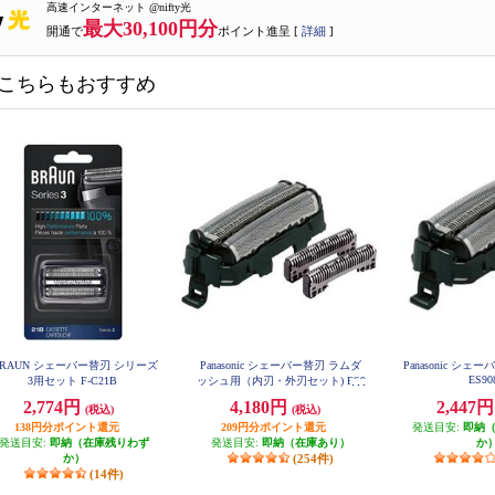
高速インターネット @nifty光
最大30,100円分
開通で
ポイント進呈 [
詳細
]
こちらもおすすめ
RAUN シェーバー替刃 シリーズ
Panasonic シェーバー替刃 ラムダ
Panasonic シ
ES90
3用セット F-C21B
ッシュ用（内刃・外刃セット) ES9
013
2,774円
4,180円
2,447
(税込)
(税込)
138円分ポイント還元
209円分ポイント還元
発送目安:
即納
発送目安:
即納（在庫残りわず
発送目安:
即納（在庫あり）
か
か）
(254件)
(14件)