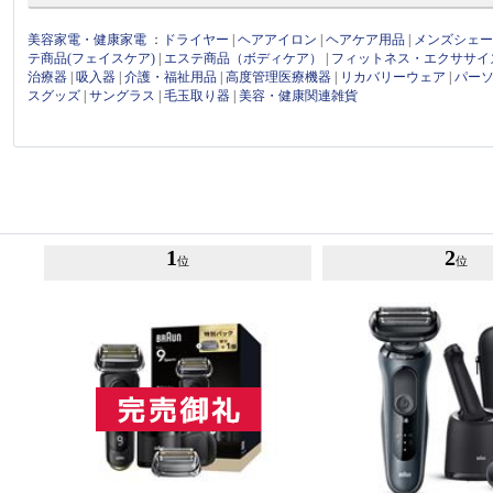
美容家電・健康家電
：
ドライヤー
|
ヘアアイロン
|
ヘアケア用品
|
メンズシェ
テ商品(フェイスケア)
|
エステ商品（ボディケア）
|
フィットネス・エクササイ
治療器
|
吸入器
|
介護・福祉用品
|
高度管理医療機器
|
リカバリーウェア
|
パー
スグッズ
|
サングラス
|
毛玉取り器
|
美容・健康関連雑貨
1
2
位
位