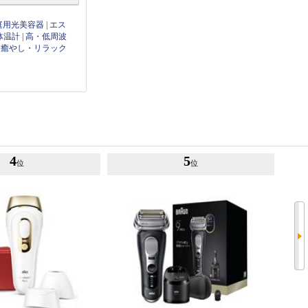
庭用光美容器
|
エス
体温計
|
高・低周波
|
癒やし・リラック
4
5
位
位