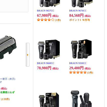
BRAUN 9657CC
BRAUN 9670CC
67,980円
84,568円
(税込)
(税込)
ポイント
1
％付与
(1件)
BRAUN 9660CC
BRAUN 9350CC
78,980円
29,480円
(税込)
(税込)
(1件)
ェーバー替刃（外刃）
Panasonic シェーバー替刃 ラムダ
Panasonic シェーバー替刃 ラムダ
87
ッシュ用（内刃・外刃セット） ES
ッシュ用（内刃・外刃セット） ES
9015
9038
円
3,967円
5,928円
(税込)
(税込)
(税込)
（在庫残りわず
発送目安:
即納（在庫あり）
296円分ポイント還元
）
(27件)
発送目安:
即納（在庫あり）
(139件)
(30件)