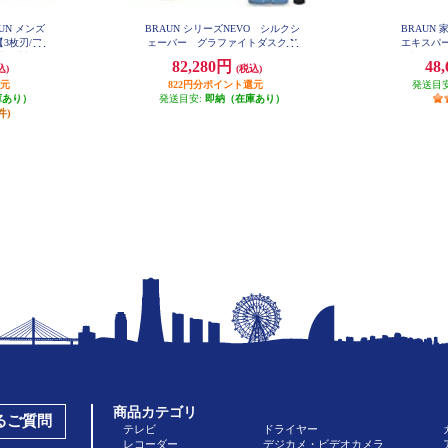
UN メンズ
BRAUN シリーズNEVO シルクシ
BRAUN
3枚刃/ア
ェーバー グラファイトダスク N
エキスパー
EVO11010C
剃り対応/
動調節/VI
82,280円
48
込)
(税込)
200CC-V
還元
822円分ポイント還元
発送目
庫あり）
発送目安:
即納（在庫あり）
件)
商品カテゴリ
あるご質問
テレビ
ドライヤー
レコーダー
デジカメ・ビデオカメラ