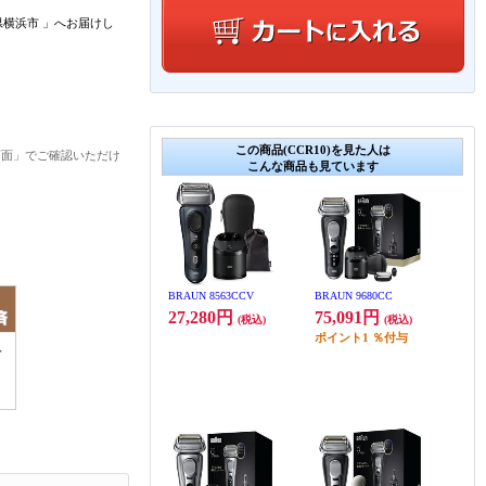
県横浜市
」
へお届けし
この商品(CCR10)を見た人は
画面」でご確認いただけ
こんな商品も見ています
BRAUN 8563CCV
BRAUN 9680CC
27,280円
75,091円
(税込)
(税込)
ポイント
1
％付与