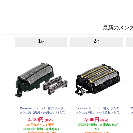
最新のメン
1
2
位
位
Panasonic シェーバー替刃 ラムダ
Panasonic シェーバー替刃 ラムダ
ッシュ用（内刃・外刃セット) ES9
ッシュ用 6枚刃（一体型セット替
ッ
013
刃） ES9600
4,180円
7,600円
(税込)
(税込)
209円分ポイント還元
発送目安:
即納（在庫残りわず
発送目安:
即納（在庫あり）
か）