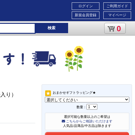
ログイン
ご利用ガイド
新規会員登録
マイページ
0
検索
おまかせギフトラッピング★
0入り）
数量：
選択可能な数量以上のご希望は
こちらからご相談いただけます
人気品/品薄品/中古品は除きます