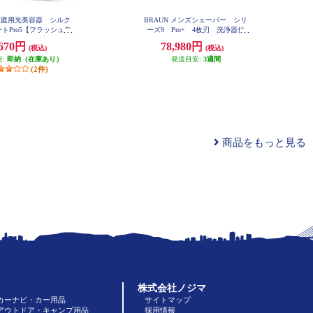
 家庭用光美容器 シルク
BRAUN メンズシェーバー シリ
トPro5【フラッシュ自
ーズ9 Pro+ 4枚刃 洗浄器付
O対応/3モード】 PL526
き マットブラック 9660CC
,670円
78,980円
(税込)
(税込)
8
安:
即納（在庫あり）
発送目安:
3週間
(2件)
商品をもっと見る
株式会社ノジマ
カーナビ・カー用品
サイトマップ
アウトドア・キャンプ用品
採用情報