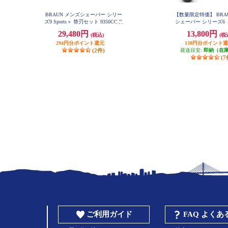
BRAUN メンズシェーバー シリー
【数量限定特価】 BRA
ズ9 Sports＋ 替刃セット 9350CC-B
シェーバー シリーズ6【
SP
ルコール洗浄器/お風呂
29,480円
13,800円
(税込)
(税
充電式/ブラック】 61-N7
294円分ポイント還元
138円分ポイント
(2件)
発送目安:
即納（在
(7
ご利用ガイド
FAQ よく