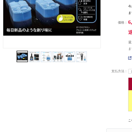
今
ま
6
価格：
還
ま
支払方法：
こ