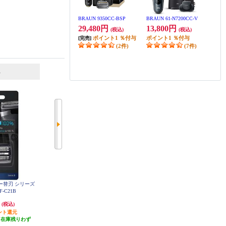
BRAUN 9350CC-BSP
BRAUN 61-N7200CC-V
29,480円
13,800円
(税込)
(税込)
ポイント
1
％付与
ポイント
1
％付与
[完売]
(2件)
(7件)
6
7
位
位
位
バー替刃 シリーズ
Panasonic シェーバー替刃 ラムダ
BRAUN クリーン＆リニューシス
-C21B
ッシュ用（内刃・外刃セット） ES
テム専用洗浄液カートリッジ（5個
9015
＋1個入り） CCR5CR
円
3,967円
4,950円
(税込)
(税込)
(税込)
ント還元
発送目安:
即納（在庫あり）
発送目安:
即納（在庫残りわず
（在庫残りわず
(27件)
か）