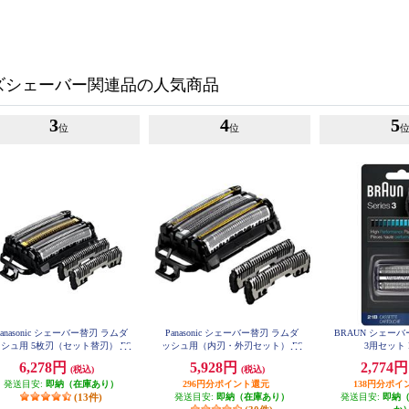
ズシェーバー関連品の人気商品
3
4
5
位
位
Panasonic シェーバー替刃 ラムダ
Panasonic シェーバー替刃 ラムダ
BRAUN シェー
シュ用 5枚刃（セット替刃） ES
ッシュ用（内刃・外刃セット） ES
3用セット F
9040
9038
6,278円
5,928円
2,774
(税込)
(税込)
発送目安:
即納（在庫あり）
296円分ポイント還元
138円分ポイ
(13件)
発送目安:
即納（在庫あり）
発送目安:
即納