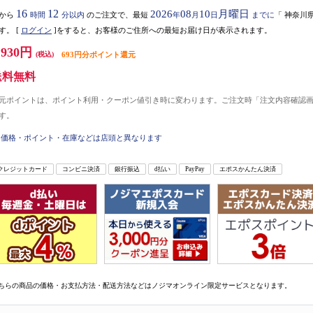
16
12
2026
08
10
月曜日
から
時間
分以内
のご注文で、最短
年
月
日
までに
「
神奈川
す。
[
ログイン
]をすると、お客様のご住所への最短お届け日が表示されます。
,930円
(税込)
693円分ポイント還元
送料無料
元ポイントは、ポイント利用・クーポン値引き時に変わります。ご注文時「注文内容確認
す。
価格・ポイント・在庫などは店頭と異なります
クレジットカード
コンビニ決済
銀行振込
d払い
PayPay
エポスかんたん決済
ちらの商品の価格・お支払方法・配送方法などはノジマオンライン限定サービスとなります。