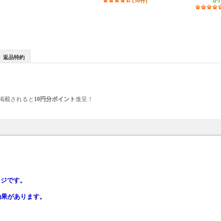
(30件)
か
返品特約
掲載されると
10円分ポイント
進呈！
ッジです。
効果があります。