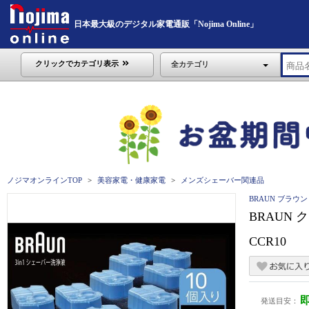
日本最大級のデジタル家電通販「Nojima Online」
クリックでカテゴリ表示
全カテゴリ
ノジマオンラインTOP
美容家電・健康家電
メンズシェーバー関連品
BRAUN ブラウン
BRAUN
CCR10
発送目安：