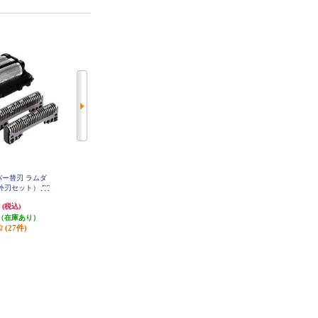
ェーバー替刃 ラムダ
Panasonic シェーバー替刃 ラムダ
Panasonic シェーバー替刃 ラムダ
刃セット） ES
ッシュ用（内刃・外刃セット） ES
ッシュ用 6枚刃（一体型セット替
5
9038
刃） ES9600
円
5,928円
7,600円
(税込)
(税込)
(税込)
（在庫あり）
296円分ポイント還元
発送目安:
即納（在庫残りわず
(27件)
発送目安:
即納（在庫あり）
か）
(30件)
(8件)