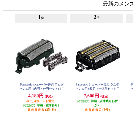
最新のメン
1
2
位
位
Panasonic シェーバー替刃 ラムダ
Panasonic シェーバー替刃 ラムダ
ッシュ用（内刃・外刃セット) ES9
ッシュ用 6枚刃（一体型セット替
ッ
013
刃） ES9600
4,180円
7,600円
(税込)
(税込)
209円分ポイント還元
発送目安:
即納（在庫残りわず
発送目安:
即納（在庫あり）
か）
(254件)
(8件)