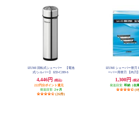
IZUMI 回転式シェーバー 【電池
IZUMI シェーバー替刃 
式/シルバー】 IZD-C289-S
ーバー用替刃 【内刃】 S
4,446円
1,300円
(税込)
(税込
222円分ポイント還元
発送目安:
即納（在
発送目安:
2ヶ月
(4
(26件)