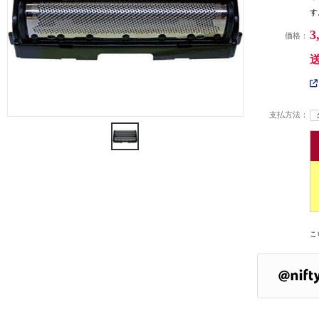
す
3
価格：
支払方法：
こ