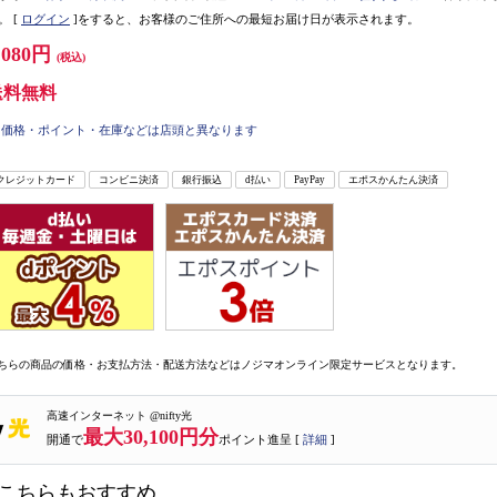
。
[
ログイン
]をすると、お客様のご住所への最短お届け日が表示されます。
,080円
(税込)
送料無料
価格・ポイント・在庫などは店頭と異なります
クレジットカード
コンビニ決済
銀行振込
d払い
PayPay
エポスかんたん決済
ちらの商品の価格・お支払方法・配送方法などはノジマオンライン限定サービスとなります。
高速インターネット @nifty光
最大30,100円分
開通で
ポイント進呈 [
詳細
]
こちらもおすすめ