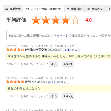
商品説明
レビュー投稿・評価(4件)
延長保証
発送目安
平均評価
4.0
商品が届いた後ご使用いただき、
マイページ
の注文履歴からレビュー投稿＆
3人の方が、｢このレビューが参考になった｣と投票しています。
1年目の外刃交換
2023/06/27
(
okiku
さん )
前回交換から交換推奨の1年をかいかしたら、1年1ヵ月目で網歯に穴が開い
はい
いいえ
このレビューは参考になりましたか？
2人の方が、｢このレビューが参考になった｣と投票しています。
替刃
2023/06/26
(
あくた66
さん )
新品の剃り心地になった。
はい
いいえ
このレビューは参考になりましたか？
4人の方が、｢このレビューが参考になった｣と投票しています。