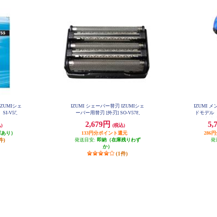
IZUMIシェ
IZUMI シェーバー替刃 IZUMIシェ
IZUMI
I-V55
ーバー用替刃 [外刃] SO-V578
ドモデル【
電・交流式/
2,679円
5,
)
(税込)
庫あり）
133円分ポイント還元
286
件)
発送目安:
即納（在庫残りわず
発
か）
(1件)