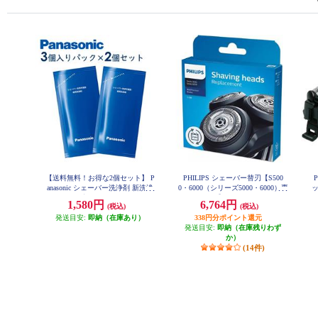
【送料無料！お得な2個セット】 P
PHILIPS シェーバー替刃【S500
anasonic シェーバー洗浄剤 新洗浄
0・6000（シリーズ5000・6000）専
ッ
器用 （3個入パック×2個セット）
用】 SH50-51
1,580円
6,764円
(税込)
(税込)
ES4L03-2ESET
発送目安:
即納（在庫あり）
338円分ポイント還元
発送目安:
即納（在庫残りわず
か）
(14件)