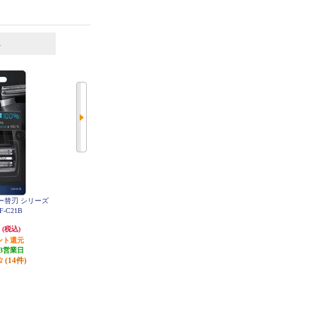
6
7
位
位
位
バー替刃 シリーズ
Panasonic シェーバー替刃 ラムダ
BRAUN クリーン＆リニューシス
-C21B
ッシュ用（内刃・外刃セット） ES
テム専用洗浄液カートリッジ（5個
9015
＋1個入り） CCR5CR
円
3,967円
4,950円
(税込)
(税込)
(税込)
ント還元
発送目安:
即納（在庫あり）
発送目安:
即納（在庫残りわず
3営業日
(27件)
か）
(14件)
(18件)