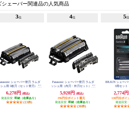
ズシェーバー関連品の人気商品
3
4
5
位
位
Panasonic シェーバー替刃 ラムダ
Panasonic シェーバー替刃 ラムダ
BRAUN シェー
シュ用 5枚刃（セット替刃） ES
ッシュ用（内刃・外刃セット） ES
3用セット F
9040
9038
6,278円
5,928円
2,774
(税込)
(税込)
発送目安:
即納（在庫あり）
296円分ポイント還元
138円分ポイ
(13件)
発送目安:
即納（在庫あり）
発送目安:
(30件)