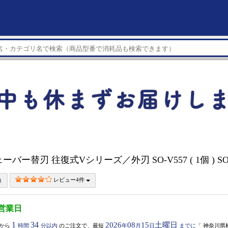
ェーバー替刃 往復式Vシリーズ／外刃 SO-V557 ( 1個 ) SO
レビュー4件
3営業日
1
34
2026
08
15
土曜日
から
時間
分以内
のご注文で、最短
年
月
日
までに
「
神奈川県