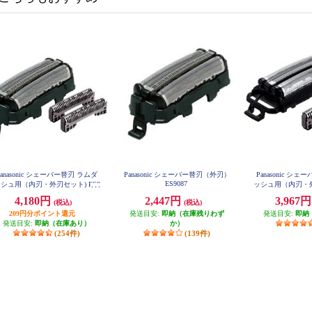
Panasonic シェーバー替刃 ラムダ
Panasonic シェーバー替刃（外刃）
Panasonic シ
ES9087
シュ用（内刃・外刃セット) ES9
ッシュ用（内刃・外
013
901
4,180円
2,447円
3,967
(税込)
(税込)
209円分ポイント還元
発送目安:
即納（在庫残りわず
発送目安:
即納
発送目安:
即納（在庫あり）
か）
(254件)
(139件)