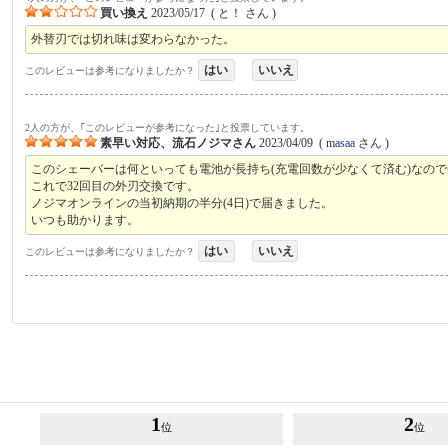
買い換え
2023/05/17
(
と！
さん )
外替刃では切れ味は変わらなかった。
はい
いいえ
このレビューは参考になりましたか？
2人の方が、｢このレビューが参考になった｣と投票しています。
素早い対応、流石ノジマさん
2023/04/09
(
masaa
さん )
このシェーバーは何といっても電池が長持ち(充電回数が少なくて済む)なの
これで32回目の外刃交換です。
ノジマオンラインの当初納期の半分(4日)で届きました。
いつも助かります。
はい
いいえ
このレビューは参考になりましたか？
1
2
位
位