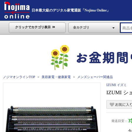
日本最大級のデジタル家電通販「Nojima Online」
クリックでカテゴリ表示
全カテゴリ
ノジマオンラインTOP
美容家電・健康家電
メンズシェーバー関連品
IZUMI イズミ
IZUMI シ
発送目安：
今