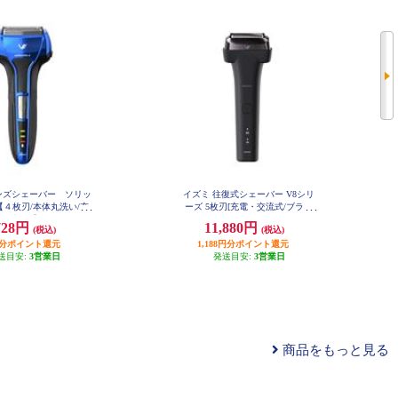
 メンズシェーバー ソリッ
イズミ 往復式シェーバー V8シリ
４枚刃/本体丸洗い/充
ーズ 5枚刃[充電・交流式/ブラッ
ブルー】 IZF-V543W-
ク] IZF-V855W-K
728円
11,880円
(税込)
(税込)
A
円分ポイント還元
1,188円分ポイント還元
送目安:
3営業日
発送目安:
3営業日
商品をもっと見る