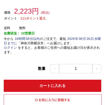
2,223円
価格
(税込)
ポイント
111ポイント還元
送料
無料
在庫状況：
10営業日
今から
18
時間
58
分以内
のご注文で、最短
2026
年
08
月
26
日
水曜
日
までに
「
神奈川県横浜市
」
へお届けします。
ログイン
をすると、お客様のご住所への最短お届け日が表示され
ます。
－
＋
数量
1
カートに入れる