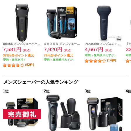
BRAUN メンズシェーバー シリーズ3 【3枚刃/水洗い/充電交流式/海外対応/ブラック】 300S-B
ＢＲＡＵＮ メンズシェーバー シリーズ3 替刃セット 310S-BSP
Panasonic メンズエントリーシェーバー 3枚刃 [ベーシック]【USB(Type-C)充電式/ダークネイビー】 ES-RT1AU-A
7,581円
7,920円
4,667円
3
(税込)
(税込)
(税込)
379円分ポイント還元
79円分ポイント還元
即納（在庫残りわずか）
即
即納（在庫あり）
即納（在庫残りわずか）
(14件)
(52件)
メンズシェーバーの人気ランキング
1
位
2
位
3
位
4