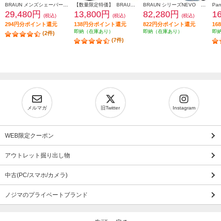
BRAUN メンズシェーバー シリーズ9 Sports＋ 替刃セット 9350CC-BSP
【数量限定特価】 BRAUN メンズシェーバー シリーズ6【3枚刃/アルコール洗浄器/お風呂剃り対応/充電式/ブラック】 61-N7200CC-V
BRAUN シリーズNEVO シルクシェーバー グラファイトダスク NEVO11010C
29,480円
13,800円
82,280円
1
(税込)
(税込)
(税込)
294円分ポイント還元
138円分ポイント還元
822円分ポイント還元
1
即納（在庫あり）
即納（在庫あり）
即
(2件)
(7件)
メルマガ
旧Twitter
Instagram
WEB限定クーポン
アウトレット掘り出し物
中古(PC/スマホ/カメラ)
ノジマのプライベートブランド