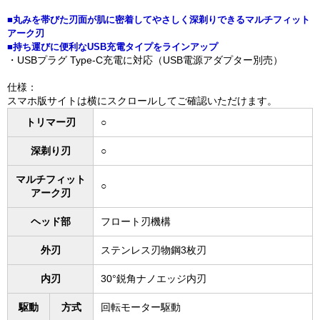
■丸みを帯びた刃面が肌に密着してやさしく深剃りできるマルチフィット
アーク刃
■持ち運びに便利なUSB充電タイプをラインアップ
・USBプラグ Type-C充電に対応（USB電源アダプター別売）
仕様：
スマホ版サイトは横にスクロールしてご確認いただけます。
トリマー刃
○
深剃り刃
○
マルチフィット
○
アーク刃
ヘッド部
フロート刃機構
外刃
ステンレス刃物鋼3枚刃
内刃
30°鋭角ナノエッジ内刃
駆動
方式
回転モーター駆動