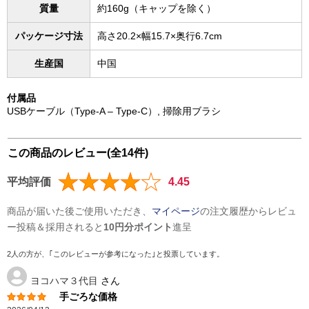
質量
約160g（キャップを除く）
パッケージ寸法
高さ20.2×幅15.7×奥行6.7cm
生産国
中国
付属品
USBケーブル（Type-A ‒ Type-C）, 掃除用ブラシ
この商品のレビュー(全14件)
平均評価
4.45
商品が届いた後ご使用いただき、
マイページ
の注文履歴からレビュ
ー投稿＆採用されると
10円分ポイント
進呈
2人の方が、｢このレビューが参考になった｣と投票しています。
ヨコハマ３代目
さん
手ごろな価格