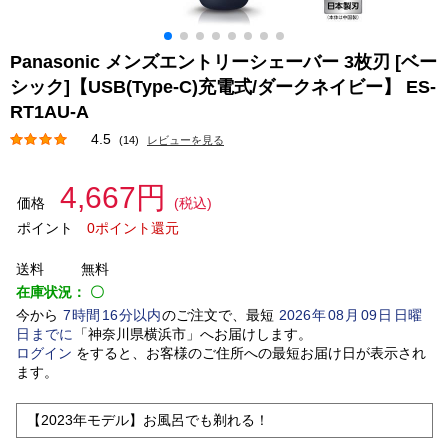
Panasonic メンズエントリーシェーバー 3枚刃 [ベー
シック]【USB(Type-C)充電式/ダークネイビー】 ES-
RT1AU-A
4.5
(14)
レビューを見る
4,667円
価格
(税込)
ポイント
0ポイント還元
送料
無料
在庫状況：
〇
今から
7
時間
16
分以内
のご注文で、最短
2026
年
08
月
09
日
日曜
日
までに
「
神奈川県横浜市
」
へお届けします。
ログイン
をすると、お客様のご住所への最短お届け日が表示され
ます。
【2023年モデル】お風呂でも剃れる！