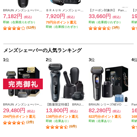
BRAUN メンズシェーバー シリーズ3 【3枚刃/水洗い/充電交流式/海外対応/ブラック】 300S-B
ＢＲＡＵＮ メンズシェーバー シリーズ3 替刃セット 310S-BSP
【クーポン対象外】 Panasonic メンズリニアシェーバー ラムダッシュ パームイン【5枚刃/コンパクト/お風呂剃り可/マットブラック】 ES-PV3A-K
7,182円
7,920円
33,660円
1
(税込)
(税込)
(税込)
即納（在庫残りわずか）
79円分ポイント還元
即納（在庫残りわずか）
即
即納（在庫残りわずか）
(52件)
(3件)
メンズシェーバーの人気ランキング
1
位
2
位
3
位
4
BRAUN メンズシェーバー シリーズ9 Sports＋ 替刃セット 9350CC-BSP
【数量限定特価】 BRAUN メンズシェーバー シリーズ6【3枚刃/アルコール洗浄器/お風呂剃り対応/充電式/ブラック】 61-N7200CC-V
BRAUN シリーズNEVO シルクシェーバー グラファイトダスク NEVO11010C
29,480円
13,800円
82,280円
1
(税込)
(税込)
(税込)
294円分ポイント還元
138円分ポイント還元
822円分ポイント還元
1
即納（在庫あり）
即納（在庫あり）
即
(2件)
(6件)