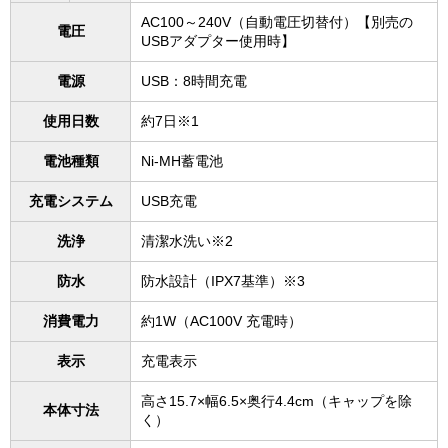
AC100～240V（自動電圧切替付）【別売の
電圧
USBアダプター使用時】
電源
USB：8時間充電
使用日数
約7日※1
電池種類
Ni-MH蓄電池
充電システム
USB充電
洗浄
清潔水洗い※2
防水
防水設計（IPX7基準）※3
消費電力
約1W（AC100V 充電時）
表示
充電表示
高さ15.7×幅6.5×奥行4.4cm（キャップを除
本体寸法
く）