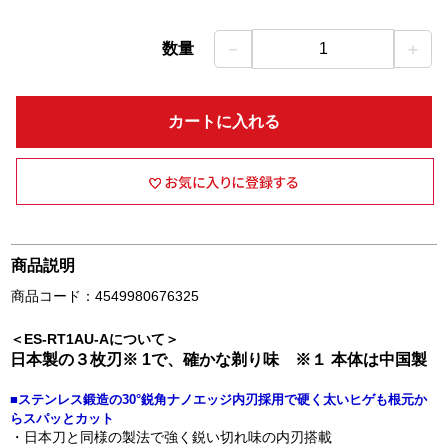
－
＋
数量
1
カートに入れる
商品説明
商品コード：4549980676325
＜ES-RT1AU-Aについて＞
日本製の３枚刃※ 1で、確かな剃り味 ※１ 本体は中国製
■ステンレス鍛造の30°鋭角ナノエッジ内刃採用で硬く太いヒゲも根元か
らスパッとカット
・日本刀と同様の製法で強く鋭い切れ味の内刃搭載