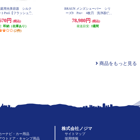
 家庭用光美容器 シルク
BRAUN メンズシェーバー シリ
トPro5【フラッシュ自
ーズ9 Pro+ 4枚刃 洗浄器付
O対応/3モード】 PL526
き マットブラック 9660CC
,670円
78,980円
(税込)
(税込)
8
安:
即納（在庫あり）
発送目安:
3週間
(2件)
商品をもっと見る
株式会社ノジマ
カーナビ・カー用品
サイトマップ
アウトドア・キャンプ用品
採用情報