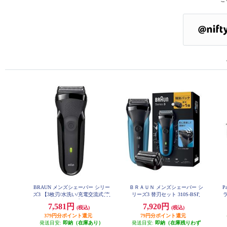
BRAUN メンズシェーバー シリー
ＢＲＡＵＮ メンズシェーバー シ
P
ズ3 【3枚刃/水洗い/充電交流式/海
リーズ3 替刃セット 310S-BSP
外対応/ブラック】 300S-B
7,581円
7,920円
(税込)
(税込)
379円分ポイント還元
79円分ポイント還元
発送目安:
即納（在庫あり）
発送目安:
即納（在庫残りわず