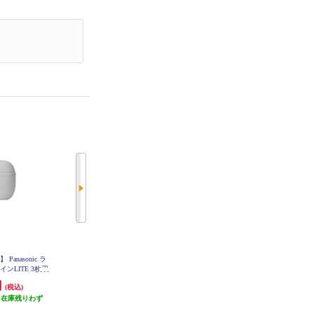
anasonic ラ
【クーポン対象外】 Panasonic ラ
【クーポン対象外】 Panasonic ラ
ンLITE 3枚刃
ムダッシュ パームインLITE 3枚刃
ムダッシュ パームインLITE 3枚刃
-P330U-H
ディープネイビー ES-P330U-A
スモーキーブルー ES-P330U-B
円
19,800円
19,800円
(税込)
(税込)
(税込)
（在庫残りわず
発送目安:
即納（在庫残りわず
発送目安:
即納（在庫残りわず
）
か）
か）