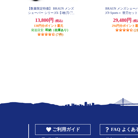
【数量限定特価】 BRAUN メンズ
BRAUN メンズシェー
シェーバー シリーズ6【3枚刃/ア
ズ9 Sports＋ 替刃セット 
SP
ルコール洗浄器/お風呂剃り対応/
13,800円
29,480円
(税込)
(税
充電式/ブラック】 61-N7200CC-V
138円分ポイント還元
294円分ポイント
発送目安:
即納（在庫あり）
(2
(7件)
ご利用ガイド
FAQ よく