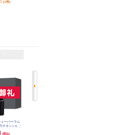
(1件)
(2件)
6
7
位
位
位
ンズシェーバー/ラム
Panasonic メンズシェーバー ラム
BRAUN メンズシェーバー シリ
枚刃/チタンシルバ
ダッシュ5枚刃 洗浄機付き ブラッ
ーズ9 Pro+ 4枚刃 洗浄器付
71U-S
ク ES-LVHX-K
き マットブラック 9660CC
円
20,670円
78,980円
(税込)
(税込)
(税込)