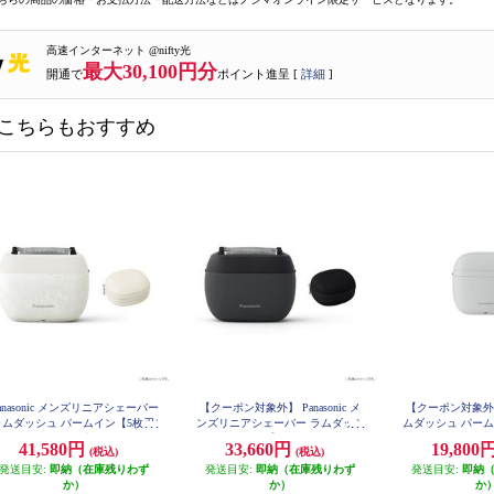
高速インターネット @nifty光
最大30,100円分
開通で
ポイント進呈 [
詳細
]
こちらもおすすめ
anasonic メンズリニアシェーバー
【クーポン対象外】 Panasonic メ
【クーポン対象外】 P
ラムダッシュ パームイン【5枚刃/
ンズリニアシェーバー ラムダッシ
ムダッシュ パームイ
コンパクト/お風呂剃り可/マーブ
ュ パームイン【5枚刃/コンパクト/
ミストグレー ES
41,580円
33,660円
19,800
(税込)
(税込)
ルホワイト】 ES-PV6A-W
お風呂剃り可/マットブラック】 E
S-PV3A-K
発送目安:
即納（在庫残りわず
発送目安:
即納（在庫残りわず
発送目安:
即納
か）
か）
か