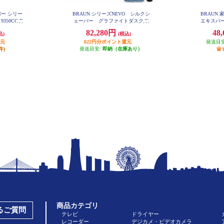
バー シリー
BRAUN シリーズNEVO シルクシ
BRAUN
9350CC-B
ェーバー グラファイトダスク N
エキスパー
EVO11010C
動調節/VI
82,280円
48
込)
(税込)
還元
822円分ポイント還元
発送目
件)
発送目安:
即納（在庫あり）
商品カテゴリ
あるご質問
テレビ
ドライヤー
レコーダー
デジカメ・ビデオカメラ