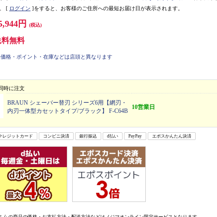
。
[
ログイン
]をすると、お客様のご住所への最短お届け日が表示されます。
5,944円
(税込)
送料無料
価格・ポイント・在庫などは店頭と異なります
同時に注文
BRAUN シェーバー替刃 シリーズ6用【網刃・
10営業日
内刃一体型カセットタイプ/ブラック】 F-C64B
クレジットカード
コンビニ決済
銀行振込
d払い
PayPay
エポスかんたん決済
ちらの商品の価格・お支払方法・配送方法などはノジマオンライン限定サービスとなります。