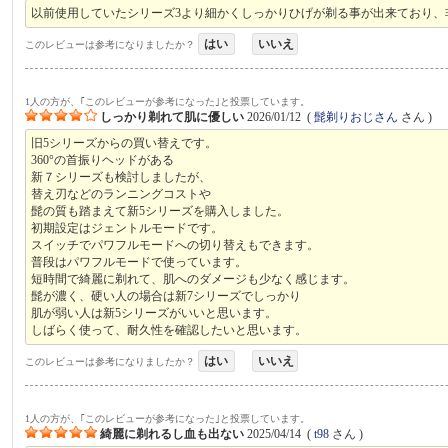
以前使用していたシリーズ3より細かくしっかりひげが剃る事が出来ており、
はい
いいえ
このレビューは参考になりましたか？
1人の方が、｢このレビューが参考になった｣と投票しています。
しっかり剃れて肌に優しい
2026/01/12
(
髭剃りおじさん
さん )
旧5シリーズからの買い替えです。
360°の首振りヘッドがある
新７シリーズも検討しましたが、
替え刃などのランニングコストや
髭の質も踏まえて新5シリーズを購入しました。
初期設定はジェントルモードです。
スイッチでパワフルモードへの切り替えもできます。
普段はパワフルモードで使っています。
短時間で綺麗に剃れて、肌へのダメージも少なく感じます。
髭が濃く、硬い人の場合は新7シリーズでしっかり
肌が弱い人は新5シリーズがいいと思います。
しばらく使って、耐久性を確認したいと思います。
はい
いいえ
このレビューは参考になりましたか？
1人の方が、｢このレビューが参考になった｣と投票しています。
綺麗に剃れるし血も出ない
2025/04/14
(
t98
さん )