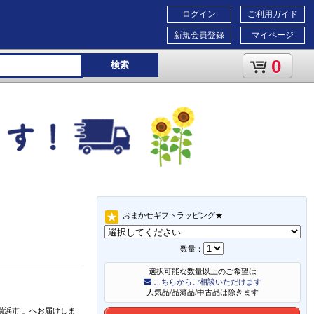
ログイン
ご利用ガイド
新規会員登録
マイページ
0
検索
おまかせギフトラッピング★
数量：
選択可能な数量以上のご希望は
こちらからご相談いただけます
人気品/品薄品/中古品は除きます
横浜市
」
へお届けしま