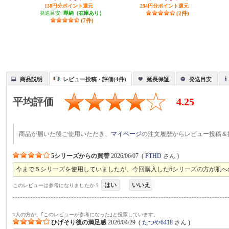
138円分ポイント還元
294円分ポイント還元
発送目安:
即納（在庫あり）
(2件)
(7件)
商品説明
レビュー投稿・評価(4件)
延長保証
発送目安
平均評価
4.25
商品が届いた後ご使用いただき、
マイページ
の注文履歴からレビュー投稿＆
5シリーズからの買替
2026/06/07
(
PTHD
さん )
今まで５シリーズを使用していましたが、今回購入した6シリーズの方が肌
はい
いいえ
このレビューは参考になりましたか？
1人の方が、｢このレビューが参考になった｣と投票しています。
ひげそり後の満足感
2026/04/29
(
たつや6418
さん )