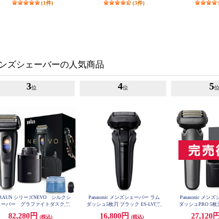
(1件)
(3件)
ンズシェーバーの人気商品
3
4
5
位
位
RAUN シリーズNEVO シルクシ
Panasonic メンズシェーバー ラム
Panasonic メ
ェーバー グラファイトダスク N
ダッシュ5枚刃 ブラック ES-LVFX-
ダッシュPRO 5
EVO11010C
K
ー ES-L5
82,280円
16,800円
27,120
(税込)
(税込)