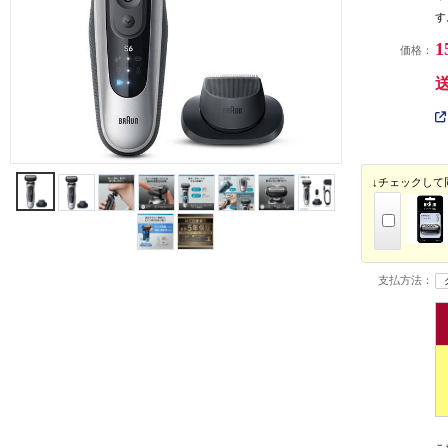
す
1
価格：
↓チェックして
支払方法：
こ