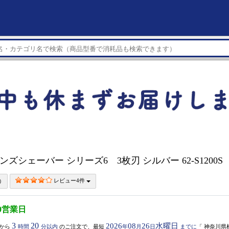
メンズシェーバー シリーズ6 3枚刃 シルバー 62-S1200S
レビュー4件
0営業日
3
20
2026
08
26
水曜日
から
時間
分以内
のご注文で、最短
年
月
日
までに
「
神奈川県