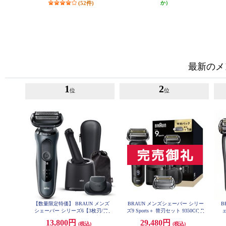
(52件)
か）
最新のメ
1
2
位
位
【数量限定特価】 BRAUN メンズ
BRAUN メンズシェーバー シリー
B
シェーバー シリーズ6【3枚刃/ア
ズ9 Sports＋ 替刃セット 9350CC-B
SP
ルコール洗浄器/お風呂剃り対応/
13,800円
29,480円
(税込)
(税込)
充電式/ブラック】 61-N7200CC-V