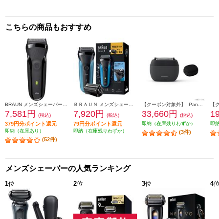
こちらの商品もおすすめ
BRAUN メンズシェーバー シリーズ3 【3枚刃/水洗い/充電交流式/海外対応/ブラック】 300S-B
ＢＲＡＵＮ メンズシェーバー シリーズ3 替刃セット 310S-BSP
【クーポン対象外】 Panasonic メンズリニアシェーバー ラムダッシュ パームイン【5枚刃/コンパクト/お風呂剃り可/マットブラック】 ES-PV3A-K
7,581円
7,920円
33,660円
1
(税込)
(税込)
(税込)
379円分ポイント還元
79円分ポイント還元
即納（在庫残りわずか）
即
即納（在庫あり）
即納（在庫残りわずか）
(3件)
(52件)
メンズシェーバーの人気ランキング
1
位
2
位
3
位
4