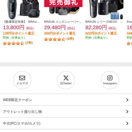
【数量限定特価】 BRAUN メンズシェーバー シリーズ6【3枚刃/アルコール洗浄器/お風呂剃り対応/充電式/ブラック】 61-N7200CC-V
BRAUN メンズシェーバー シリーズ9 Sports＋ 替刃セット 9350CC-BSP
BRAUN シリーズNEVO シルクシェーバー グラファイトダスク NEVO11010C
13,800円
29,480円
82,280円
1
(税込)
(税込)
(税込)
138円分ポイント還元
294円分ポイント還元
822円分ポイント還元
1
即納（在庫あり）
即納（在庫あり）
即
(2件)
(7件)
メルマガ
旧Twitter
Instagram
WEB限定クーポン
アウトレット掘り出し物
中古(PC/スマホ/カメラ)