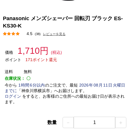
Panasonic メンズシェーバー 回転刃 ブラック ES-
KS30-K
4.5
(38)
レビューを見る
1,710円
価格
(税込)
ポイント
171ポイント還元
送料
無料
在庫状況：
〇
今から
1
時間
6
分以内
のご注文で、最短
2026
年
08
月
11
日
火曜日
までに
「
神奈川県横浜市
」
へお届けします。
ログイン
をすると、お客様のご住所への最短お届け日が表示され
ます。
－
＋
数量
1