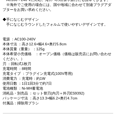
※海外でご使用の場合には、国や地域に合わせて別途プラグアダ
プターをお買い求めください。
◆手になじむデザイン
手になじむラウンドしたフォルムで使いやすいデザインです。
電源 ：AC100-240V
本体寸法 ：高さ12.6×幅4.6×奥行5.8cm
本体質量（重量） ：125g
本体希望小売価格 ：オープン価格（価格は販売店にお問い合わせ
ください。）
刃 ：回転式1枚刃
充電時間 ：8時間
充電タイプ ：プラグイン充電式(100V専用)
消費電力 ：充電時：約1W
使用日数 ：1日1回3分で約7日
電池種類 ：Ni-MH蓄電池
消耗品・別売品 ：セット替刃(内刃＋外刃ES9392)
パッケージ寸法 ：高さ13.3×幅6.2×奥行4.7cm
付属品：掃除用ブラシ