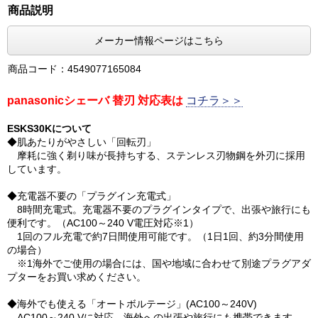
商品説明
メーカー情報ページはこちら
商品コード：4549077165084
panasonicシェーバ 替刃 対応表は
コチラ＞＞
ESKS30Kについて
◆肌あたりがやさしい「回転刃」
摩耗に強く剃り味が長持ちする、ステンレス刃物鋼を外刃に採用
しています。
◆充電器不要の「プラグイン充電式」
8時間充電式。充電器不要のプラグインタイプで、出張や旅行にも
便利です。（AC100～240 V電圧対応※1）
1回のフル充電で約7日間使用可能です。（1日1回、約3分間使用
の場合）
※1海外でご使用の場合には、国や地域に合わせて別途プラグアダ
プターをお買い求めください。
◆海外でも使える「オートボルテージ」(AC100～240V)
AC100～240 Vに対応。海外への出張や旅行にも携帯できます。