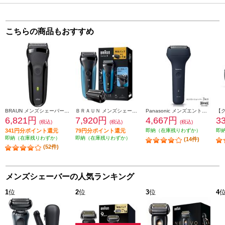
こちらの商品もおすすめ
BRAUN メンズシェーバー シリーズ3 【3枚刃/水洗い/充電交流式/海外対応/ブラック】 300S-B
ＢＲＡＵＮ メンズシェーバー シリーズ3 替刃セット 310S-BSP
Panasonic メンズエントリーシェーバー 3枚刃 [ベーシック]【USB(Type-C)充電式/ダークネイビー】 ES-RT1AU-A
6,821円
7,920円
4,667円
3
(税込)
(税込)
(税込)
341円分ポイント還元
79円分ポイント還元
即納（在庫残りわずか）
即
即納（在庫残りわずか）
即納（在庫残りわずか）
(14件)
(52件)
メンズシェーバーの人気ランキング
1
位
2
位
3
位
4