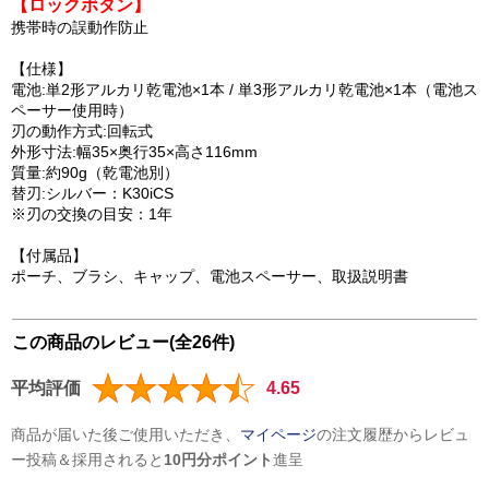
【ロックボタン】
携帯時の誤動作防止
【仕様】
電池:単2形アルカリ乾電池×1本 / 単3形アルカリ乾電池×1本（電池ス
ペーサー使用時）
刃の動作方式:回転式
外形寸法:幅35×奥行35×高さ116mm
質量:約90g（乾電池別）
替刃:シルバー：K30iCS
※刃の交換の目安：1年
【付属品】
ポーチ、ブラシ、キャップ、電池スペーサー、取扱説明書
この商品のレビュー(全26件)
平均評価
4.65
商品が届いた後ご使用いただき、
マイページ
の注文履歴からレビュ
ー投稿＆採用されると
10円分ポイント
進呈