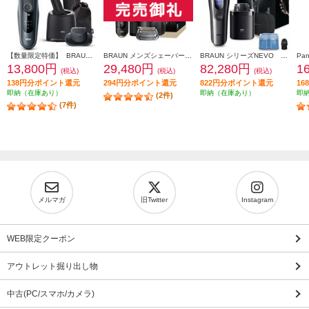
【数量限定特価】 BRAUN メンズシェーバー シリーズ6【3枚刃/アルコール洗浄器/お風呂剃り対応/充電式/ブラック】 61-N7200CC-V
BRAUN メンズシェーバー シリーズ9 Sports＋ 替刃セット 9350CC-BSP
BRAUN シリーズNEVO シルクシェーバー グラファイトダスク NEVO11010C
13,800円
29,480円
82,280円
1
(税込)
(税込)
(税込)
138円分ポイント還元
294円分ポイント還元
822円分ポイント還元
1
即納（在庫あり）
即納（在庫あり）
即
(2件)
(7件)
メルマガ
旧Twitter
Instagram
WEB限定クーポン
アウトレット掘り出し物
中古(PC/スマホ/カメラ)