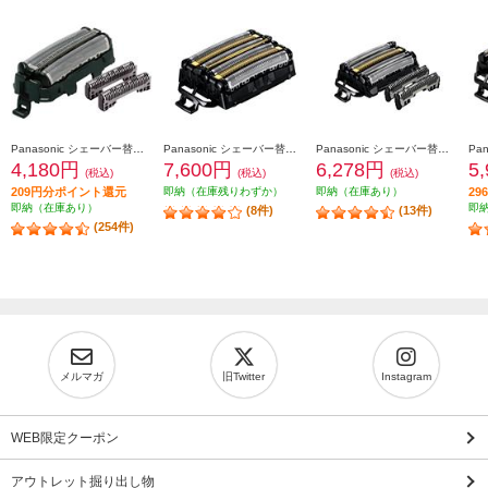
Panasonic シェーバー替刃 ラムダッシュ用（内刃・外刃セット) ES9013
Panasonic シェーバー替刃 ラムダッシュ用 6枚刃（一体型セット替刃） ES9600
Panasonic シェーバー替刃 ラムダッシュ用 5枚刃（セット替刃） ES9040
4,180円
7,600円
6,278円
5
(税込)
(税込)
(税込)
209円分ポイント還元
即納（在庫残りわずか）
即納（在庫あり）
2
即納（在庫あり）
即
(8件)
(13件)
(254件)
メルマガ
旧Twitter
Instagram
WEB限定クーポン
アウトレット掘り出し物