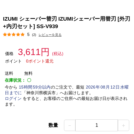
IZUMI シェーバー替刃 IZUMIシェーバー用替刃 [外刃
+内刃セット] SS-V939
5
(2)
レビューを見る
3,611円
価格
(税込)
ポイント
0ポイント還元
送料
無料
在庫状況：
〇
今から
15
時間
59
分以内
のご注文で、最短
2026
年
08
月
12
日
水曜
日
までに
「
神奈川県横浜市
」
へお届けします。
ログイン
をすると、お客様のご住所への最短お届け日が表示され
ます。
－
＋
数量
1