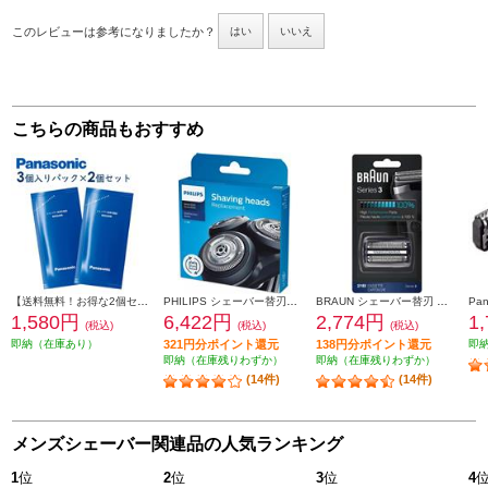
このレビューは参考になりましたか？
はい
いいえ
こちらの商品もおすすめ
【送料無料！お得な2個セット】 Panasonic シェーバー洗浄剤 新洗浄器用 （3個入パック×2個セット） ES4L03-2ESET
PHILIPS シェーバー替刃【S5000・6000（シリーズ5000・6000）専用】 SH50-51
BRAUN シェーバー替刃 シリーズ3用セット F-C21B
1,580円
6,422円
2,774円
1
(税込)
(税込)
(税込)
即納（在庫あり）
321円分ポイント還元
138円分ポイント還元
即
即納（在庫残りわずか）
即納（在庫残りわずか）
(14件)
(14件)
メンズシェーバー関連品の人気ランキング
1
位
2
位
3
位
4