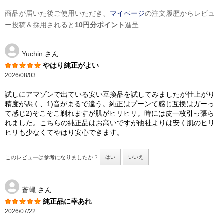
商品が届いた後ご使用いただき、
マイページ
の注文履歴からレビュ
ー投稿＆採用されると
10円分ポイント
進呈
Yuchin
さん
やはり純正がよい
2026/08/03
試しにアマゾンで出ている安い互換品を試してみましたが仕上がり
精度が悪く、1)音がまるで違う。純正はプーンて感じ互換はガーっ
て感じ2)そこそこ剃れますが肌がヒリヒリ。時には皮一枚引っ張ら
れました。こちらの純正品はお高いですが他社よりは安く肌のヒリ
ヒリも少なくてやはり安心できます。
このレビューは参考になりましたか？
はい
いいえ
蒼蝿
さん
純正品に幸あれ
2026/07/22