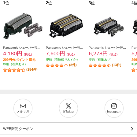
1
位
2
位
3
位
4
Panasonic シェーバー替刃 ラムダッシュ用（内刃・外刃セット) ES9013
Panasonic シェーバー替刃 ラムダッシュ用 6枚刃（一体型セット替刃） ES9600
Panasonic シェーバー替刃 ラムダッシュ用 5枚刃（セット替刃） ES9040
4,180円
7,600円
6,278円
5
(税込)
(税込)
(税込)
209円分ポイント還元
即納（在庫残りわずか）
即納（在庫あり）
2
即納（在庫あり）
即
(8件)
(13件)
(254件)
メルマガ
旧Twitter
Instagram
WEB限定クーポン