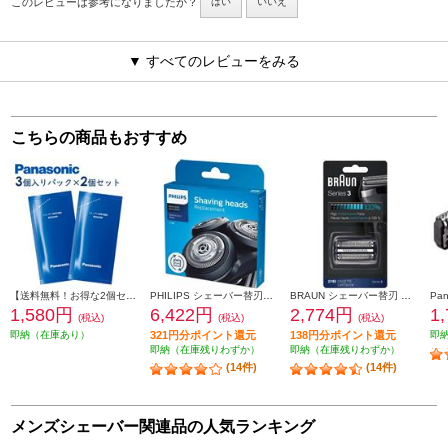
このレビューは参考になりましたか？
はい
いいえ
▼ すべてのレビューをみる
こちらの商品もおすすめ
【送料無料！お得な2個セット】 Panasonic シェーバー洗浄剤 新洗浄器用 （3個入パック×2個セット） ES4L03-2ESET
PHILIPS シェーバー替刃【S5000・6000（シリーズ5000・6000）専用】 SH50-51
BRAUN シェーバー替刃 シリーズ3用セット F-C21B
1,580円
6,422円
2,774円
1
(税込)
(税込)
(税込)
即納（在庫あり）
321円分ポイント還元
138円分ポイント還元
即
即納（在庫残りわずか）
即納（在庫残りわずか）
(14件)
(14件)
メンズシェーバー関連品の人気ランキング