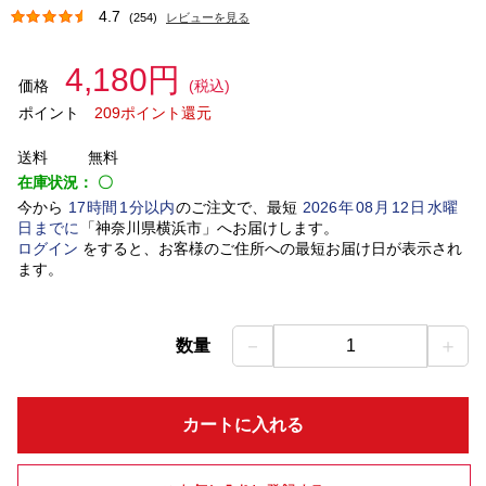
4.7
(254)
レビューを見る
4,180円
価格
(税込)
ポイント
209ポイント還元
送料
無料
在庫状況：
〇
今から
17
時間
1
分以内
のご注文で、最短
2026
年
08
月
12
日
水曜
日
までに
「
神奈川県横浜市
」
へお届けします。
ログイン
をすると、お客様のご住所への最短お届け日が表示され
ます。
－
＋
数量
1
カートに入れる