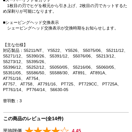
■スーパーリフト＆カット
1枚目の刃でヒゲを根元から引き上げ、2枚目の刃でカットするた
め深剃りが可能になります。
■シェービングヘッド交換表示
シェービングヘッド交換表示が交換時期をお知らせします。
【主な仕様】
対応製品：S5211/NT、 YS522、 YS526、 S5075/06、 S5211/12、
S5271/12、 S5390/26、 S5391/12、 S5076/06、 S5213/12、
S5273/12、 S5395/26、
S5396/12、 S5252/12、 S5050/05、 S5216/06、 S5060/05、
S5351/05、 S5586/50、 S5588/30、 AT891、 AT891A、
AT751/16、 AT754、
AT757、 AT758、 AT791/16、 PT725、 PT729CC、 PT725A、
PT761/14、 PT764/14、 S6630-05
替羽数：3
この商品のレビュー(全14件)
平均評価
4.45