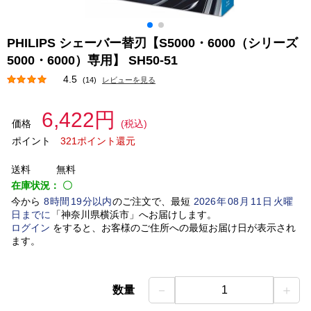
PHILIPS シェーバー替刃【S5000・6000（シリーズ
5000・6000）専用】 SH50-51
4.5
(14)
レビューを見る
6,422円
価格
(税込)
ポイント
321ポイント還元
送料
無料
在庫状況：
〇
今から
8
時間
19
分以内
のご注文で、最短
2026
年
08
月
11
日
火曜
日
までに
「
神奈川県横浜市
」
へお届けします。
ログイン
をすると、お客様のご住所への最短お届け日が表示され
ます。
－
＋
数量
1