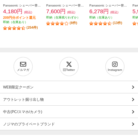
Panasonic シェーバー替刃 ラムダッシュ用（内刃・外刃セット) ES9013
Panasonic シェーバー替刃 ラムダッシュ用 6枚刃（一体型セット替刃） ES9600
Panasonic シェーバー替刃 ラムダッシュ用 5枚刃（セット替刃） ES9040
4,180円
7,600円
6,278円
5
(税込)
(税込)
(税込)
209円分ポイント還元
即納（在庫残りわずか）
即納（在庫あり）
即
即納（在庫あり）
(8件)
(13件)
(254件)
メルマガ
旧Twitter
Instagram
WEB限定クーポン
アウトレット掘り出し物
中古(PC/スマホ/カメラ)
ノジマのプライベートブランド