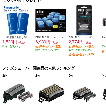
【送料無料！お得な2個セット】 Panasonic シェーバー洗浄剤 新洗浄器用 （3個入パック×2個セット） ES4L03-2ESET
BRAUN クリーン＆リニューシステム専用洗浄液カートリッジ（10入り） CCR10
BRAUN シェーバー替刃 シリーズ3用セット F-C21B
1,580円
6,930円
2,774円
1
(税込)
(税込)
(税込)
即納（在庫あり）
693円分ポイント還元
138円分ポイント還元
即
即納（在庫残りわずか）
即納（在庫残りわずか）
(14件)
メンズシェーバー関連品の人気ランキング
1
位
2
位
3
位
4