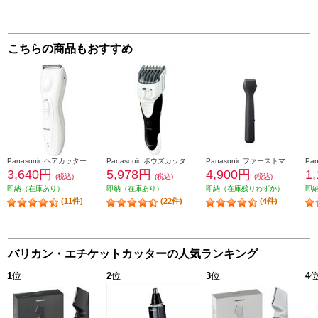
こちらの商品もおすすめ
Panasonic ヘアカッター バリカン 充電・交流式 白 ER-GC11-W
Panasonic ボウズカッター バリカン 防水対応 充電式 白 ER-GS61-W
Panasonic ファーストマルチシェーバー【マルチヘッド切替/ブラック】 ER-GZ50-K
3,640円
5,978円
4,900円
1
(税込)
(税込)
(税込)
即納（在庫あり）
即納（在庫あり）
即納（在庫残りわずか）
即
(11件)
(22件)
(4件)
バリカン・エチケットカッターの人気ランキング
1
位
2
位
3
位
4