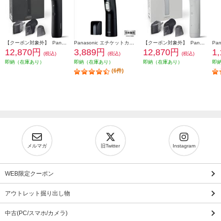
【クーポン対象外】 Panasonic ボディトリマー[充電式/全身/VIO/]ブラック ER-GK9A-K
Panasonic エチケットカッター 【水洗い/毛クズ吸引/日本製刃/ブラック】 ER-GN71-K
【クーポン対象外】 Panasonic ボディトリマー[充電式/全身/VIO/]ライトグレー ER-GK9A-H
12,870円
3,889円
12,870円
1
(税込)
(税込)
(税込)
即納（在庫あり）
即納（在庫あり）
即納（在庫あり）
即
(6件)
メルマガ
旧Twitter
Instagram
WEB限定クーポン
アウトレット掘り出し物
中古(PC/スマホ/カメラ)