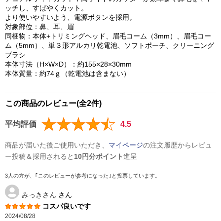
ッチし、すばやくカット。
より使いやすいよう、電源ボタンを採用。
対象部位：鼻、耳、眉
同梱物：本体+トリミングヘッド、眉毛コーム（3mm）、眉毛コー
ム（5mm）、単３形アルカリ乾電池、ソフトポーチ、クリーニング
ブラシ
本体寸法（H×W×D）：約155×28×30mm
本体質量：約74ｇ（乾電池は含まない）
この商品のレビュー(全2件)
平均評価
4.5
商品が届いた後ご使用いただき、
マイページ
の注文履歴からレビュ
ー投稿＆採用されると
10円分ポイント
進呈
3人の方が、｢このレビューが参考になった｣と投票しています。
みっきさん
さん
コスパ良いです
2024/08/28