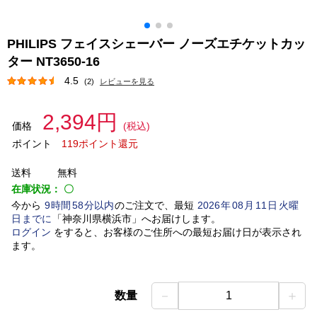
PHILIPS フェイスシェーバー ノーズエチケットカッ
ター NT3650-16
4.5
(2)
レビューを見る
2,394円
価格
(税込)
ポイント
119ポイント還元
送料
無料
在庫状況：
〇
今から
9
時間
58
分以内
のご注文で、最短
2026
年
08
月
11
日
火曜
日
までに
「
神奈川県横浜市
」
へお届けします。
ログイン
をすると、お客様のご住所への最短お届け日が表示され
ます。
－
＋
数量
1