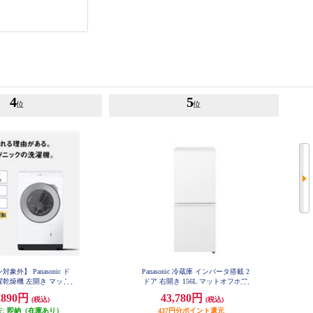
4
5
位
位
象外】 Panasonic ド
Panasonic 冷蔵庫 インバータ搭載 2
乾燥機 左開き マット
ドア 右開き 156L マットオフホワ
★大型配送対象商品 NA-
イト NR-B16C3-W
,890円
43,780円
(税込)
(税込)
LX113EL-W
安:
即納（在庫あり）
437円分ポイント還元