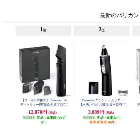
最新のバリカン
1
2
位
位
【クーポン対象外】 Panasonic ボ
Panasonic エチケットカッター
ディトリマー[充電式/全身/VIO/]ブ
【水洗い/毛クズ吸引/日本製刃/ブ
デ
ラック ER-GK9A-K
ラック】 ER-GN71-K
12,870円
3,889円
(税込)
(税込)
発送目安:
即納（在庫残りわず
発送目安:
即納（在庫あり）
か）
(6件)