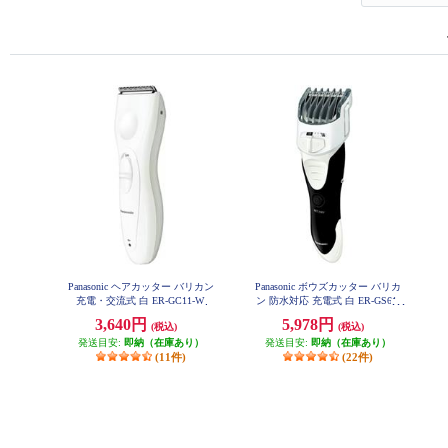
Panasonic ヘアカッター バリカン
Panasonic ボウズカッター バリカ
充電・交流式 白 ER-GC11-W
ン 防水対応 充電式 白 ER-GS61-
W
3,640円
5,978円
(税込)
(税込)
発送目安:
即納（在庫あり）
発送目安:
即納（在庫あり）
(11件)
(22件)