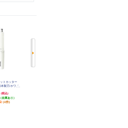
エチケットカッター
Panasonic エチケットカッター
Panasonic ファミリーヘアーカッタ
日本製刃/ホワイ
【水洗い/毛クズ吸引/日本製刃/ブ
ー ホワイト ER-GF42-W
N22-W
ラック】 ER-GN71-K
円
3,889円
3,733円
(税込)
(税込)
(税込)
（在庫あり）
発送目安:
即納（在庫あり）
発送目安:
即納（在庫あり）
(4件)
(6件)
(3件)