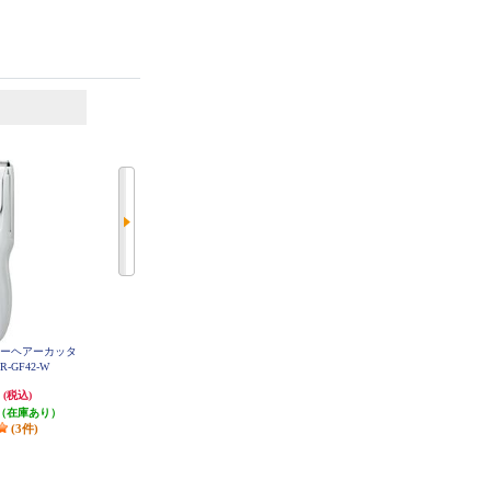
6
7
位
位
位
ァミリーヘアーカッタ
【クーポン対象外】 Panasonic ボ
Panasonic ボウズカッター バリカ
-GF42-W
ディトリマー[充電式/全身/VIO/]ブ
ン 防水対応 充電式 白 ER-GS61-
W
ラック ER-GK8A-K
円
8,910円
5,978円
(税込)
(税込)
(税込)
（在庫あり）
発送目安:
即納（在庫残りわず
発送目安:
即納（在庫あり）
(3件)
か）
(22件)