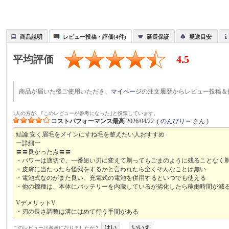
商品説明
レビュー投稿・評価(4件)
延長保証
発送目安
平均評価
4.5
商品が届いた後ご使用いただき、
マイページ
の注文履歴からレビュー投稿＆
1人の方が、｢このレビューが参考になった｣と投票しています。
コストパフォーマンス最高
2026/04/22
(
のんびり～
さん )
結論:安く眉毛をメインにすね毛を整えたい人おすすめ
ー詳細ー
〓〓良かった点〓〓
・パワーは適切で、一番短い刃に変えて剃ってもごまのように残ることなく
・皮膚に当たったら怪我をするかと言われたら全くそんなことは無い
・電池式なのがまた良い。充電式の電池を併用するといつでも使える
・他の機種は、本体にバッテリーを内蔵しているが劣化したら稼働時間が減
VデメリットV
・刃の長さ調整は溝にはめて行う手間がある
はい
いいえ
このレビューは参考になりましたか？