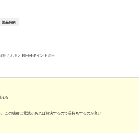
返品特約
採用されると
10円分ポイント
進呈
剃れる
る。この機種は電池があれば解決するので長持ちするのが良い