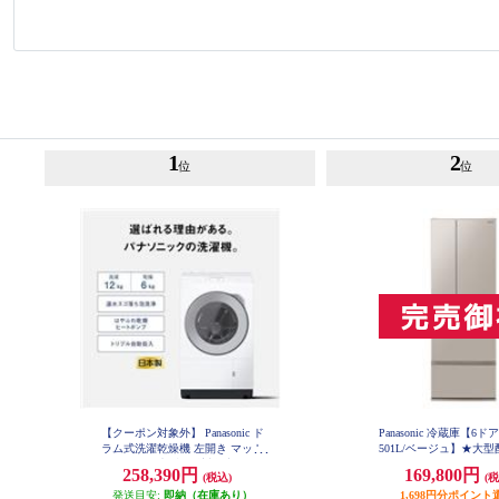
1
2
位
位
【クーポン対象外】 Panasonic ド
Panasonic 冷蔵庫【6ド
ラム式洗濯乾燥機 左開き マット
501L/ベージュ】★大
ホワイト ★大型配送対象商品 NA-
品 NR-F50EX1
258,390円
169,800円
(税込)
(税
LX127EL-W
発送目安:
即納（在庫あり）
1,698円分ポイント