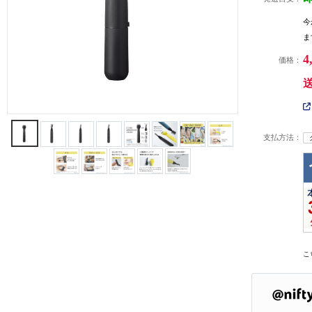
今
ま
4
価格：
支払方法：
こ