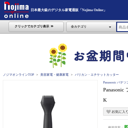
日本最大級のデジタル家電通販「Nojima Online」
クリックでカテゴリ表示
全カテゴリ
ノジマオンラインTOP
美容家電・健康家電
バリカン・エチケットカッター
Panasonic パナ
Panaso
K
発送目安：