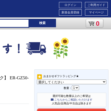
ログイン
ご利用ガイド
新規会員登録
マイページ
0
検索
おまかせギフトラッピング★
 ER-GZ50-
数量：
選択可能な数量以上のご希望は
こちらからご相談いただけます
人気品/品薄品/中古品は除きます