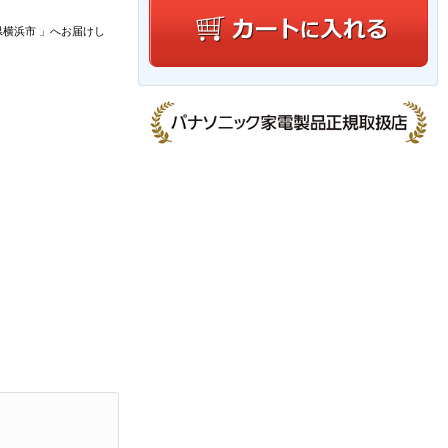
県横浜市
」
へお届けし