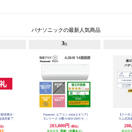
パナソニックの最新人気商品
3
位
ア/観音開き/
Panasonic エアコン eolia(エオリア)
【クーポン対
型配送対象商
Xシリーズ 14畳/4.0kW/200V/ナノ
ラム式洗濯
-C
イーX48兆/フィルター自動お掃除
ホワイト 
283,800円
208
込)
(税込)
付/W/2026年度 CS-X406D2-ESET
還元
発送目安:
即納（在庫あり）
発送目