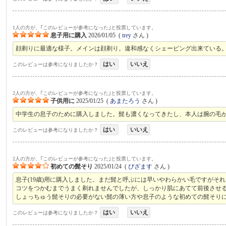
1人の方が、｢このレビューが参考になった｣と投票しています。
息子用に購入
2026/01/05
(
trey
さん )
顔剃りに最適な様子。メインは顔剃り。違和感なくシェービング出来ている
はい
いいえ
このレビューは参考になりましたか？
2人の方が、｢このレビューが参考になった｣と投票しています。
子供用に
2025/01/25
(
あまたろう
さん )
中学生の息子のために購入しました。髭も濃くなってきたし、本人は腕の毛
はい
いいえ
このレビューは参考になりましたか？
2人の方が、｢このレビューが参考になった｣と投票しています。
初めての髭そり
2025/01/24
(
ぴざます
さん )
息子(19歳)用に購入しました。まだ髭と呼ぶには早いやわらかい毛ですが
コツをつかむまでうまく剃れませんでしたが、しっかり肌にあてて前後させ
しょっちゅう髭そりの必要がない髭の薄い方や息子のような初めての髭そり
はい
いいえ
このレビューは参考になりましたか？