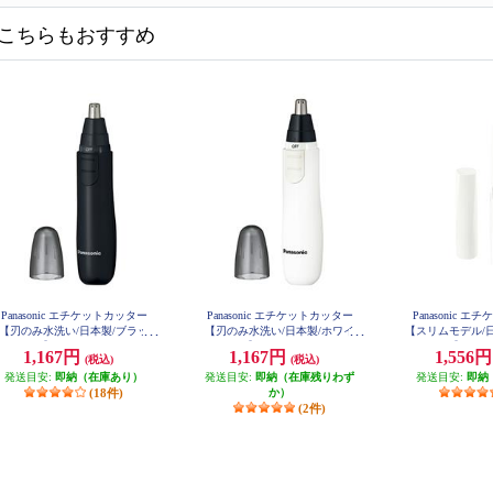
こちらもおすすめ
Panasonic エチケットカッター
Panasonic エチケットカッター
Panasonic 
【刃のみ水洗い/日本製/ブラッ
【刃のみ水洗い/日本製/ホワイ
【スリムモデル/
ク】 ER-GN12-K
ト】 ER-GN12-W
ト】 ER-G
1,167円
1,167円
1,556
(税込)
(税込)
発送目安:
即納（在庫あり）
発送目安:
即納（在庫残りわず
発送目安:
即納
(18件)
か）
(2件)