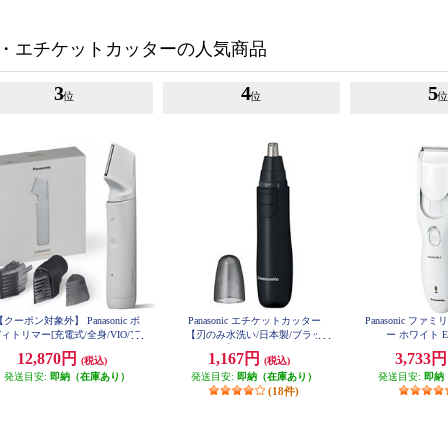
・エチケットカッターの人気商品
3
4
5
位
位
【クーポン対象外】 Panasonic ボ
Panasonic エチケットカッター
Panasonic フ
ィトリマー[充電式/全身/VIO/]ラ
【刃のみ水洗い/日本製/ブラッ
ー ホワイト ER
イトグレー ER-GK9A-H
ク】 ER-GN12-K
12,870円
1,167円
3,733
(税込)
(税込)
発送目安:
即納（在庫あり）
発送目安:
即納（在庫あり）
発送目安:
即納
(18件)