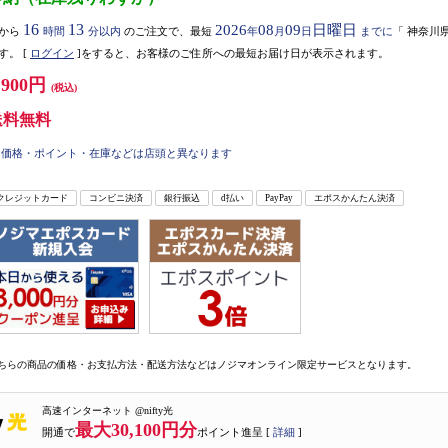
16
13
2026
08
09
日曜日
から
時間
分以内
のご注文で、最短
年
月
日
までに
「
神奈川
す。
[
ログイン
]をすると、お客様のご住所への最短お届け日が表示されます。
,900円
(税込)
送料無料
価格・ポイント・在庫などは店頭と異なります
クレジットカード
コンビニ決済
銀行振込
d払い
PayPay
エポスかんたん決済
ちらの商品の価格・お支払方法・配送方法などはノジマオンライン限定サービスとなります。
高速インターネット @nifty光
最大30,100円分
開通で
ポイント進呈 [
詳細
]