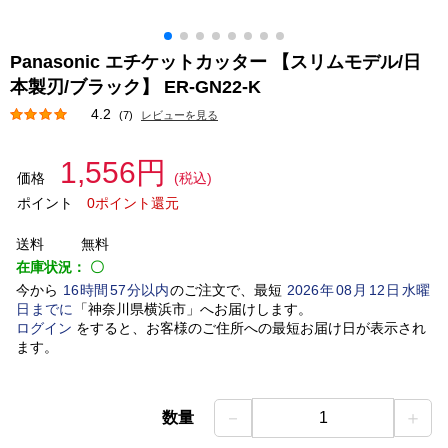
Panasonic エチケットカッター 【スリムモデル/日
本製刃/ブラック】 ER-GN22-K
4.2
(7)
レビューを見る
1,556円
価格
(税込)
ポイント
0ポイント還元
送料
無料
在庫状況：
〇
今から
16
時間
57
分以内
のご注文で、最短
2026
年
08
月
12
日
水曜
日
までに
「
神奈川県横浜市
」
へお届けします。
ログイン
をすると、お客様のご住所への最短お届け日が表示され
ます。
－
＋
数量
1