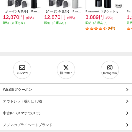
【クーポン対象外】 Panasonic ボディトリマー[充電式/全身/VIO/]ブラック ER-GK9A-K
【クーポン対象外】 Panasonic ボディトリマー[充電式/全身/VIO/]ライトグレー ER-GK9A-H
Panasonic エチケットカッター 【水洗い/毛クズ吸引/日本製刃/ブラック】 ER-GN71-K
12,870円
12,870円
3,889円
1
(税込)
(税込)
(税込)
即納（在庫あり）
即納（在庫あり）
即納（在庫あり）
即
(6件)
メルマガ
旧Twitter
Instagram
WEB限定クーポン
アウトレット掘り出し物
中古(PC/スマホ/カメラ)
ノジマのプライベートブランド