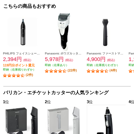
こちらの商品もおすすめ
PHILIPS フェイスシェーバー ノーズエチケットカッター NT3650-16
Panasonic ボウズカッター バリカン 防水対応 充電式 白 ER-GS61-W
Panasonic ファーストマルチシェーバー【マルチヘッド切替/ブラック】 ER-GZ50-K
2,394円
5,978円
4,900円
1
(税込)
(税込)
(税込)
119円分ポイント還元
即納（在庫あり）
即納（在庫残りわずか）
即
即納（在庫残りわずか）
(22件)
(4件)
(2件)
バリカン・エチケットカッターの人気ランキング
1
位
2
位
3
位
4