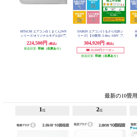
HITACHI エアコン白くまくん[WN
DAIKIN エアコン[うるさらX][Rシ
シリーズ/オリジナルモデル][10畳
リーズ] 【10畳用 /2.8kw /100V /換
用/2.8KW/凍結洗浄/フィルター・
気・加湿 /フィルター自動お掃除 /
単
224,500円
304,920円
(税込)
(税込)
ファン自動お掃除] RAS-WN2826S-
2026年モデル】 AN286ARS-W-ESE
W-ESET
T
発送目安:
即納（在庫あり）
20,000円クーポン
発送目安:
即納（在庫あり）
最新の10畳
1
2
位
位