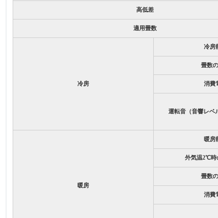
高低差
適用畳数
冷房
畳数
冷房
消費
運転音（音響レベ
暖房
外気温2℃
畳数
暖房
消費