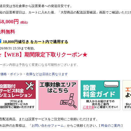
送目安は当社倉庫から設置業者への発送目安です。
短の設置希望日は、カートに入れた後、「大型商品の配送設置確認」画面でご確認いただ
58,000円
(税込)
送料無料
10,000円値引き
をカート内で適用する
026/08/31 23:59まで有効。
★【WEB】期間限定下取りクーポン★
ーポン内容は予告なく変更になる可能性がございます。
価格・ポイント・在庫などは店頭と異なります
型配送商品、または設置サービスをご注文時にご依頼いただけます。
れ以外のお客様は、「
お問い合わせフォーム
」からご依頼ください。[
料金のご案内
]