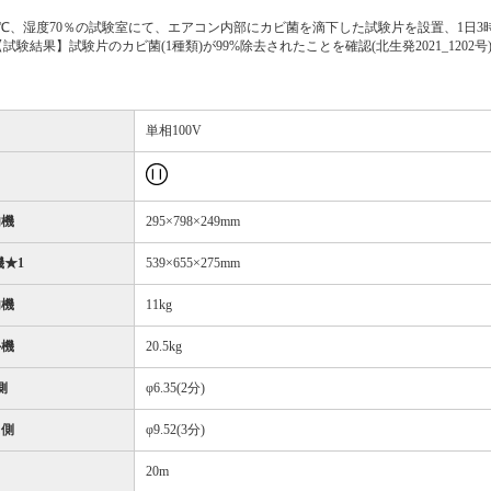
温25℃、湿度70％の試験室にて、エアコン内部にカビ菌を滴下した試験片を設置、1日
果】試験片のカビ菌(1種類)が99%除去されたことを確認(北生発2021_1202号
単相100V
内機
295×798×249mm
★1
539×655×275mm
内機
11kg
外機
20.5kg
側
φ6.35(2分)
ス側
φ9.52(3分)
20m