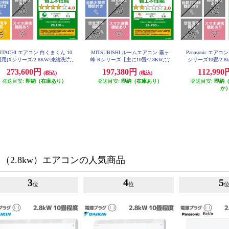
HITACHI エアコン 白くまくん 10
MITSUBISHI ルームエアコン 霧ヶ
Panasonic エアコン
畳用[Xシリーズ/2.8KW/凍結洗浄/
峰 Rシリーズ【主に10畳/2.8KW/10
シリーズ10畳/2.8k
相100V] RAS-XR2826S-W-ESET
0V/2026年モデル】 MSZ-R2826-W-
ーX9.6兆/スタン
273,600円
197,380円
112,99
(税込)
(税込)
ESET
026年度 CS-28
発送目安:
即納（在庫あり）
発送目安:
即納（在庫あり）
発送目安:
即納
か
用（2.8kw）エアコンの人気商品
3
4
5
位
位