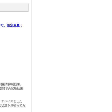
25℃、設定風量：
時間後の抑制効果。
用空間での試験結果
ーデバイスとした
の状況を見張ってカ