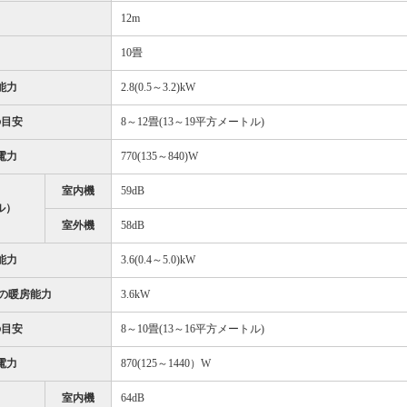
12m
10畳
能力
2.8(0.5～3.2)kW
の目安
8～12畳(13～19平方メートル)
電力
770(135～840)W
室内機
59dB
ル）
室外機
58dB
能力
3.6(0.4～5.0)kW
時の暖房能力
3.6kW
の目安
8～10畳(13～16平方メートル)
電力
870(125～1440）W
室内機
64dB