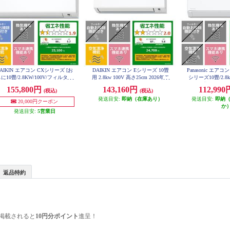
AIKIN エアコン CXシリーズ [お
DAIKIN エアコン Eシリーズ 10畳
Panasonic エアコン
に10畳/2.8KW/100V/フィルター
用 2.8kw 100V 高さ25cm 2026年モ
シリーズ10畳/2.8k
自動お掃除/機内洗浄機能/2026年
デル AN286AES-W-ESET
ーX9.6兆/スタン
155,800円
143,160円
112,99
(税込)
(税込)
モデル] S286ATCS-W-ESET
026年度 CS-28
発送目安:
即納（在庫あり）
発送目安:
即納
20,000円クーポン
か
発送目安:
5営業日
返品特約
掲載されると
10円分ポイント
進呈！