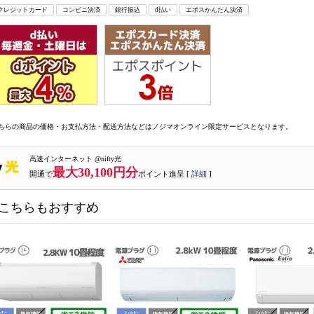
クレジットカード
コンビニ決済
銀行振込
d払い
エポスかんたん決済
ちらの商品の価格・お支払方法・配送方法などはノジマオンライン限定サービスとなります。
高速インターネット @nifty光
最大30,100円分
開通で
ポイント進呈 [
詳細
]
こちらもおすすめ