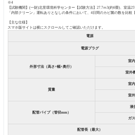
※4
【試験機関】(一財)北里環境科学センター【試験方法】27.7ｍ3(約6畳)、室
「内部クリーン」運転ありとなしの条件において、4日間のカビ菌の数を比較【試験結
【主な仕様】
スマホ版サイトは横にスクロールしてご確認いただけます。
電源
電源プラグ
室
外形寸法（高さ×幅×奥行）
室外機
室
質量
室
液
配管パイプ（管径mm）
ガ
配管長（最大）