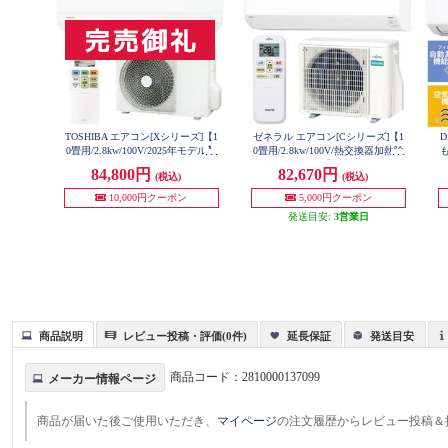
TOSHIBA エアコン[Xシリーズ]【1
ゼネラル エアコン[Cシリーズ]【1
D
0畳用/2.8kw/100V/2025年モデル】
0畳用/2.8kw/100V/熱交換器加熱除
も
RAS-U281X-W-ESET
菌/2025年モデル】 AS-C285S-W-E
84,800円
82,670円
(税込)
(税込)
SET
10,000円クーポン
5,000円クーポン
発送目安:
3営業日
商品説明
レビュー投稿・評価(0件)
延長保証
発送目安
商品コード：
2810000137099
メーカー情報ページ
商品が届いた後ご使用いただき、
マイページ
の注文履歴からレビュー投稿＆