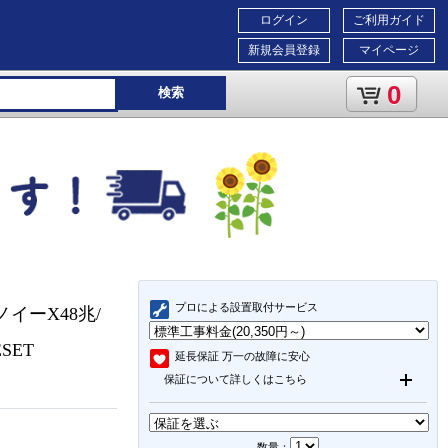
ログイン
ご利用ガイド
新規会員登録
マイページ
0
検索
プロによる設置取付サービス
ナノイーX48兆/
SET
延長保証
万一の故障に安心
保証について詳しくはこちら
数量：