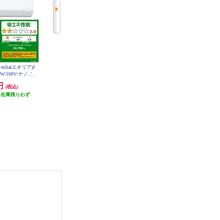
 eolia(エオリア)J
HITACHI エアコン白くまくん[Dシ
HITACHI エアコン 白くまくん AJ
W/100V/ナノイ
リーズ][10畳用/2.8KW/凍結洗浄] R
シリーズ【10畳用/2.8KW/100V/202
AS-DR2826S-W-ESET
ダードモデル/W/2
6年モデル】 RAS-AJ2826S-W-ESE
0円
115,710円
98,000円
(税込)
(税込)
(税込)
T
6DJR-ESET
（在庫残りわず
発送目安:
1ヶ月
6,700ポイントクーポン
）
発送目安:
5営業日