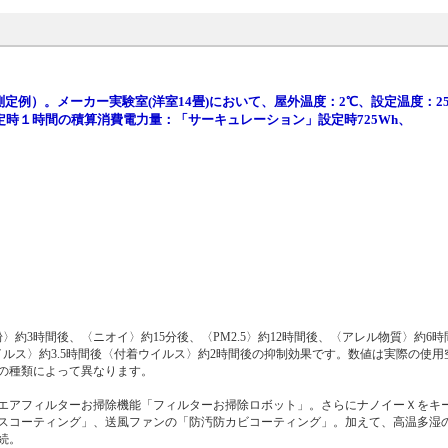
での測定例）。メーカー実験室(洋室14畳)において、屋外温度：2℃、設定温度：
時１時間の積算消費電力量：「サーキュレーション」設定時725Wh、
約3時間後、〈ニオイ〉約15分後、〈PM2.5〉約12時間後、〈アレル物質〉約6
イルス〉約3.5時間後〈付着ウイルス〉約2時間後の抑制効果です。数値は実際の使
の種類によって異なります。
エアフィルターお掃除機能「フィルターお掃除ロボット」。さらにナノイーＸをキ
スコーティング」、送風ファンの「防汚防カビコーティング」。加えて、高温多湿
続。