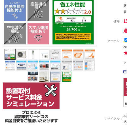
発
最
1
価格：
クーポン：
2
ク
大
リサイクル：
そ