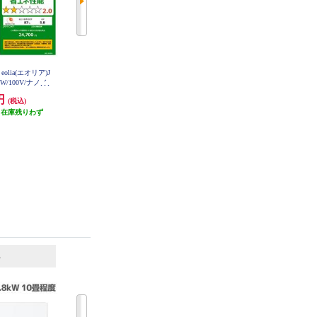
 eolia(エオリア)J
SHARP エアコンVシリーズ【主に
DAIKIN エアコン FNシリーズ ノ
W/100V/ナノイ
10畳用/2.8kw/プラズマクラスター
ジマオリジナル 10畳用 2.8kw 100
ダードモデル/W/2
25000/100V/2026年モデル】 AY-U2
V フィルター自動お掃除 2026年モ
0円
150,710円
234,300円
(税込)
(税込)
(税込)
8V-ESET
6DJR-ESET
デル AN286AFNS-W-ESET
（在庫残りわず
発送目安:
即納（在庫あり）
10,000円クーポン
）
発送目安:
即納（在庫あり）
6
7
位
位
位