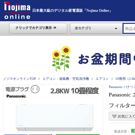
日本最大級のデジタル家電通販「Nojima Online」
クリックでカテゴリ表示
全カテゴリ
ノジマオンラインTOP
エアコン・扇風機・空気清浄機
エアコン
10畳用（2.
Panasonic パナ
Panason
フィルター自
発送目安：