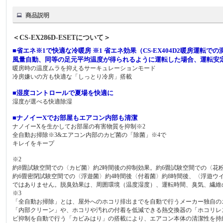
商品説明
＜CS-EX286D-ESETについて＞
■省エネ※1で快適な冷暖房 ※1 省エネ効果（CS-EX404D2暖房運転
風量自動、同等の足元平均温度が得られるように運転した場合、運転安定
暖房時の温度ムラを抑えるサーキュレーションモード
冷房嫌いの方も快適な「しっとり冷房」搭載
■湿度コントロールで夏場を快適に
湿度が選べる快適除湿
■ナノイーXでお部屋もエアコン内部も清潔
ナノイーXを生かしてお部屋の有害物質を抑制※2
全自動お掃除※3&エアコン内部のカビ菌の「除菌」※4で
キレイをキープ
※2
約8畳試験空間での〈カビ菌〉約2時間後の抑制効果。約6畳試験空間での〈花粉〉
約6畳密閉試験空間での〈浮遊菌〉約4時間後〈付着菌〉約8時間後、〈浮遊ウ
ではありません。脱臭効果は、周囲環境（温度湿度）、運転時間、臭気、繊維
※3
「全自動お掃除」とは、屋外へのホコリ排出までを自動で行うメーカー独自の
「内部クリーン」や、ホコリや汚れの付着を低減できる熱交換器の「ホコリレ
ビ抑制を自動で行う「カビみはり」の搭載により、エアコン本体の清潔性を持