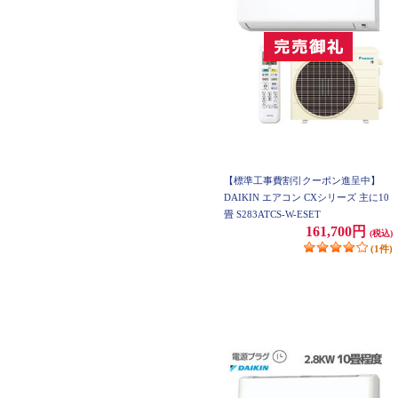
【標準工事費割引クーポン進呈中】
DAIKIN エアコン CXシリーズ 主に10
畳 S283ATCS-W-ESET
161,700円
(税込)
(1件)