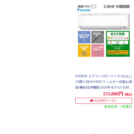
DAIKIN エアコン CXシリーズ [おもに
10畳/2.8KW/100V/フィルター自動お掃
除/機内洗浄機能/2026年モデル] S286A
TCS-W-ESET
155,800円
(税込)
20,000円クーポン
発送目安：5営業日