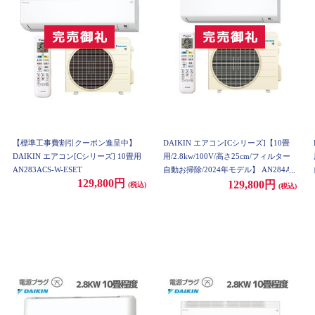
【標準工事費割引クーポン進呈中】
DAIKIN エアコン[Cシリーズ]【10畳
DAIKIN エアコン[Cシリーズ] 10畳用
用/2.8kw/100V/高さ25cm/フィルター
AN283ACS-W-ESET
自動お掃除/2024年モデル】 AN284AC
129,800円
S-W-ESET
129,800円
(税込)
(税込)