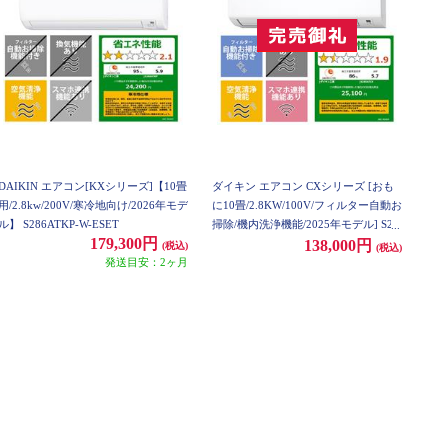
DAIKIN エアコン[KXシリーズ]【10畳
ダイキン エアコン CXシリーズ [おも
用/2.8kw/200V/寒冷地向け/2026年モデ
に10畳/2.8KW/100V/フィルター自動お
ル】 S286ATKP-W-ESET
掃除/機内洗浄機能/2025年モデル] S28
179,300円
5ATCS-W-ESET
138,000円
(税込)
(税込)
発送目安：2ヶ月