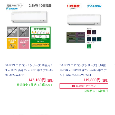
DAIKIN エアコン Eシリーズ 10畳用 2.
DAIKIN エアコン[Eシリーズ]【10畳
8kw 100V 高さ25cm 2026年モデル AN
用/2.8kw/100V/高さ25cm/2025年モデ
286AES-W-ESET
ル】 AN285AES-W-ESET
143,160円
119,800円
(税込)
(税込)
発送目安：即納（在庫あり）
10,000円クーポン
発送目安：5営業日