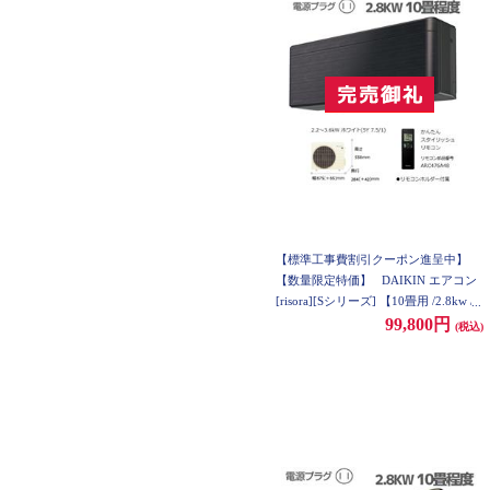
【標準工事費割引クーポン進呈中】
【数量限定特価】
DAIKIN エアコン
[risora][Sシリーズ] 【10畳用 /2.8kw /1
00V /ブラックウッド/2021年モデル】
99,800円
(税込)
AN28YSS-K-ESET