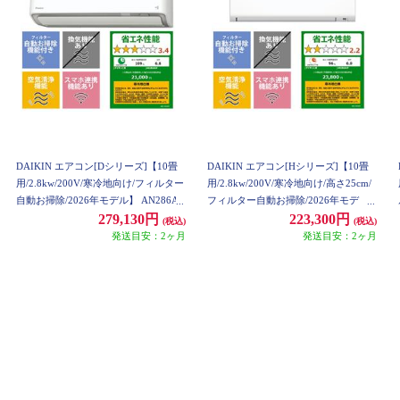
DAIKIN エアコン[Dシリーズ]【10畳
DAIKIN エアコン[Hシリーズ]【10畳
用/2.8kw/200V/寒冷地向け/フィルター
用/2.8kw/200V/寒冷地向け/高さ25cm/
自動お掃除/2026年モデル】 AN286AD
フィルター自動お掃除/2026年モデ
P-W-ESET
ル】 AN286AHP-W-ESET
279,130円
223,300円
(税込)
(税込)
発送目安：2ヶ月
発送目安：2ヶ月