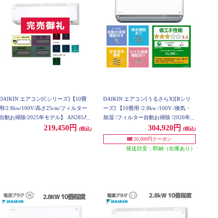
DAIKIN エアコン[Cシリーズ]【10畳
DAIKIN エアコン[うるさらX][Rシリ
用/2.8kw/100V/高さ25cm/フィルター
ーズ] 【10畳用 /2.8kw /100V /換気・
自動お掃除/2025年モデル】 AN285AC
加湿 /フィルター自動お掃除 /2026年モ
S-W-ESET
デル】 AN286ARS-W-ESET
219,450円
304,920円
(税込)
(税込)
20,000円クーポン
発送目安：即納（在庫あり）