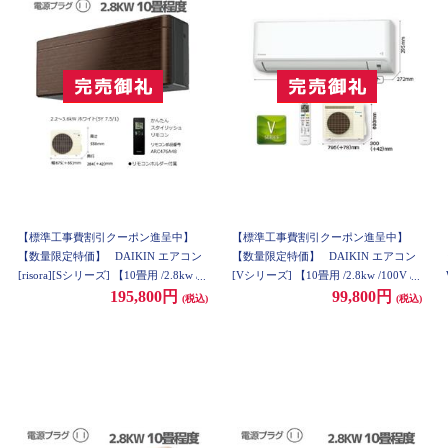
【標準工事費割引クーポン進呈中】
【標準工事費割引クーポン進呈中】
【数量限定特価】
DAIKIN エアコン
【数量限定特価】
DAIKIN エアコン
[risora][Sシリーズ] 【10畳用 /2.8kw /1
[Vシリーズ] 【10畳用 /2.8kw /100V /2
00V /ウォルナットブラウン/2021年モ
021年モデル】 AN28YVS-ESET
195,800円
99,800円
(税込)
(税込)
デル】 AN28YSS-M-ESET