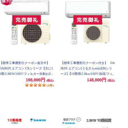
【標準工事費割引クーポン進呈中】
【標準工事費割引クーポン付き】
DA
DAIKIN エアコン CXシリーズ【主に1
IKIN エアコン[うるさらmini][Mシリ
0畳/2.8KW/100V/フィルター自動お掃
ーズ]【10畳用/2.8kw/100V/加湿/フィ
除／抗ウイルスフィルター（3年間交
ルター自動お掃除/2023年モデル】 AN
108,000円
148,000円
(税込)
(税込)
換不要)/高温防止モード搭載/2022年モ
283AMS-W-ESET
(1件)
デル】【数量限定特価】 S28ZTCXS-
W-ESET