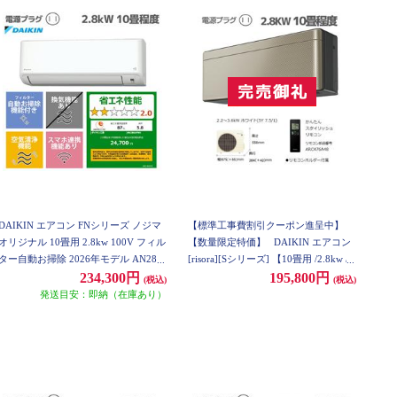
DAIKIN エアコン FNシリーズ ノジマ
【標準工事費割引クーポン進呈中】
オリジナル 10畳用 2.8kw 100V フィル
【数量限定特価】
DAIKIN エアコン
ター自動お掃除 2026年モデル AN286
[risora][Sシリーズ] 【10畳用 /2.8kw /1
AFNS-W-ESET
00V /ツイルゴールド/2021年モデル】
234,300円
195,800円
(税込)
(税込)
AN28YSS-N-ESET
発送目安：即納（在庫あり）