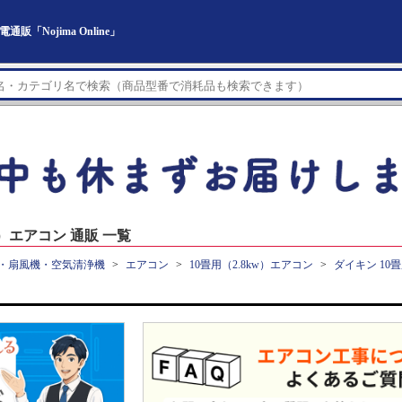
「Nojima Online」
w）エアコン 通販 一覧
・扇風機・空気清浄機
エアコン
10畳用（2.8kw）エアコン
ダイキン 10畳