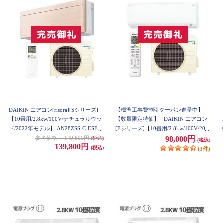
DAIKIN エアコン[risora][Sシリーズ]
【標準工事費割引クーポン進呈中】
【10畳用/2.8kw/100V/ナチュラルウッ
【数量限定特価】
DAIKIN エアコン
ド/2022年モデル】 AN28ZSS-C-ESET
[Eシリーズ]【10畳用/2.8kw/100V/202
2年モデル】 AN28ZES-W-ESET
参考価格：
149,800円
98,000円
(税込)
(税込)
139,800円
(税込)
(3件)