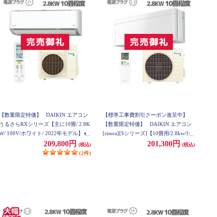
【数量限定特価】
DAIKIN エアコン
【標準工事費割引クーポン進呈中】
うるさらRXシリーズ【主に10畳/ 2.8K
【数量限定特価】
DAIKIN エアコン
W/ 100V/ホワイト/ 2022年モデル】★
[risora][Sシリーズ]【10畳用/2.8kw/100
大型配送対象商品 S28ZTRXS-W-ESET
V/ファブリックホワイト/2022年モデ
209,800円
201,300円
(税込)
(税込)
ル】 AN28ZSS-F-ESET
(2件)