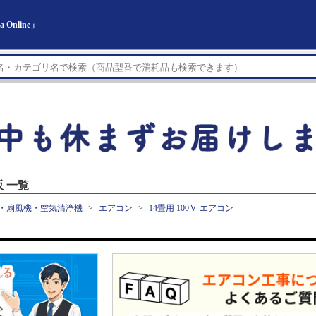
Online」
販 一覧
・扇風機・空気清浄機
エアコン
14畳用 100Ｖ エアコン