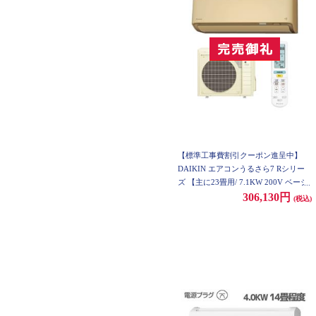
【標準工事費割引クーポン進呈中】
DAIKIN エアコンうるさら7 Rシリー
ズ 【主に23畳用/ 7.1KW 200V ベージ
ュ/2018年モデル】 ★大型配送対象商
306,130円
(税込)
品 AN71VRP-C-ESET