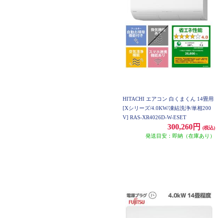
HITACHI エアコン 白くまくん 14畳用
[Xシリーズ/4.0KW/凍結洗浄/単相200
V] RAS-XR4026D-W-ESET
300,260円
(税込)
発送目安：即納（在庫あり）