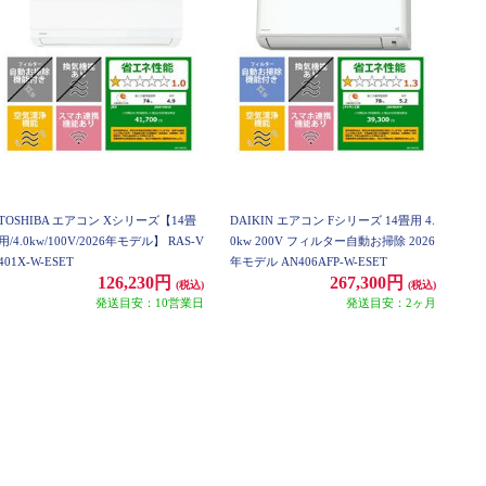
TOSHIBA エアコン Xシリーズ【14畳
DAIKIN エアコン Fシリーズ 14畳用 4.
用/4.0kw/100V/2026年モデル】 RAS-V
0kw 200V フィルター自動お掃除 2026
401X-W-ESET
年モデル AN406AFP-W-ESET
126,230円
267,300円
(税込)
(税込)
発送目安：10営業日
発送目安：2ヶ月