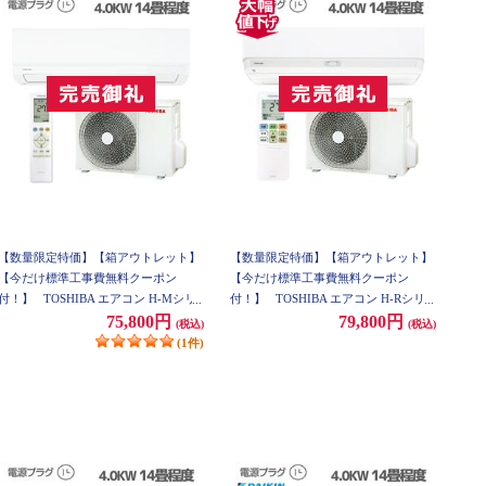
【数量限定特価】【箱アウトレット】
【数量限定特価】【箱アウトレット】
【今だけ標準工事費無料クーポン
【今だけ標準工事費無料クーポン
付！】
TOSHIBA エアコン H-Mシリ
付！】
TOSHIBA エアコン H-Rシリ
ーズ【主に14畳/ 4.0KW/ 100V/ホワイ
ーズ【主に14畳/ 4.0KW/ 100V/ホワイ
75,800円
79,800円
(税込)
(税込)
ト/ 2021年モデル】 RAS-H401M-W-ES
ト/ 2021年モデル】 RAS-H401R-W-ES
(1件)
ET
ET