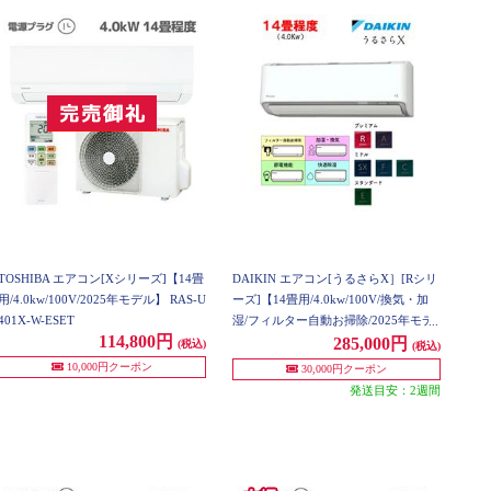
TOSHIBA エアコン[Xシリーズ]【14畳
DAIKIN エアコン[うるさらX］[Rシリ
用/4.0kw/100V/2025年モデル】 RAS-U
ーズ]【14畳用/4.0kw/100V/換気・加
401X-W-ESET
湿/フィルター自動お掃除/2025年モデ
114,800円
ル】 AN405ARS-W-ESET
285,000円
(税込)
(税込)
10,000円クーポン
30,000円クーポン
発送目安：2週間