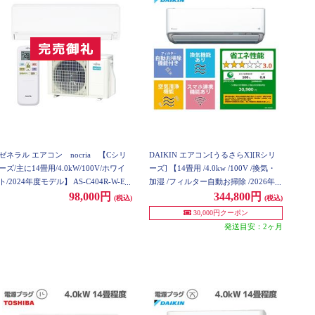
ゼネラル エアコン nocria 【Cシリ
DAIKIN エアコン[うるさらX][Rシリ
ーズ/主に14畳用/4.0kW/100V/ホワイ
ーズ] 【14畳用 /4.0kw /100V /換気・
ト/2024年度モデル】 AS-C404R-W-ES
加湿 /フィルター自動お掃除 /2026年モ
ET
デル】 AN406ARS-W-ESET
98,000円
344,800円
(税込)
(税込)
30,000円クーポン
発送目安：2ヶ月