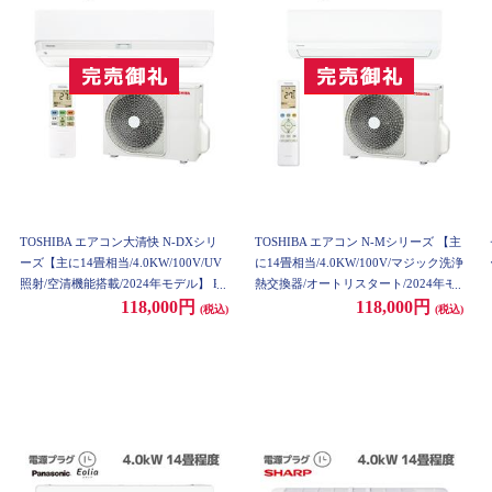
TOSHIBA エアコン大清快 N-DXシリ
TOSHIBA エアコン N-Mシリーズ 【主
ーズ【主に14畳相当/4.0KW/100V/UV
に14畳相当/4.0KW/100V/マジック洗浄
照射/空清機能搭載/2024年モデル】 R
熱交換器/オートリスタート/2024年モ
AS-N401DX-W-ESET
デル】 RAS-N401M-W-ESET
118,000円
118,000円
(税込)
(税込)