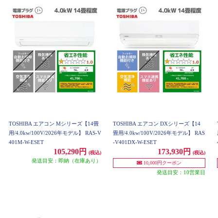
TOSHIBA エアコン Mシリーズ【14畳
TOSHIBA エアコン DXシリーズ【14
用/4.0kw/100V/2026年モデル】 RAS-V
畳用/4.0kw/100V/2026年モデル】 RAS
401M-W-ESET
-V401DX-W-ESET
105,290円
173,930円
(税込)
(税込)
発送目安：即納（在庫あり）
10,000円クーポン
発送目安：10営業日