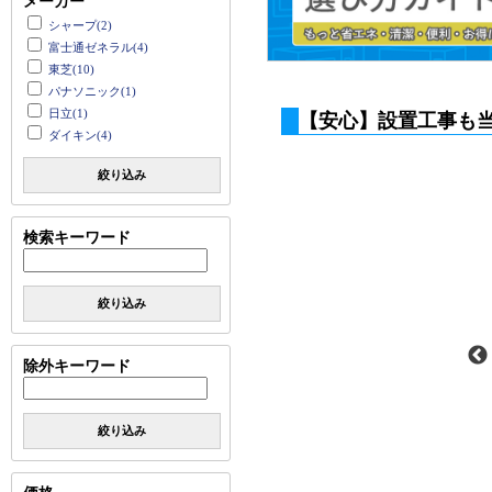
メーカー
シャープ(2)
富士通ゼネラル(4)
東芝(10)
パナソニック(1)
日立(1)
【安心】設置工事も
ダイキン(4)
絞り込み
検索キーワード
絞り込み
除外キーワード
絞り込み