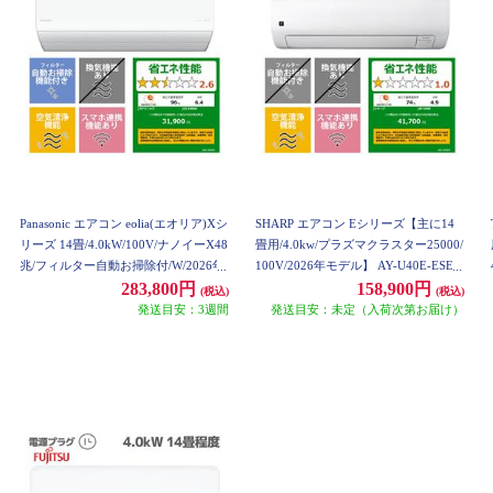
Panasonic エアコン eolia(エオリア)Xシ
SHARP エアコン Eシリーズ【主に14
リーズ 14畳/4.0kW/100V/ナノイーX48
畳用/4.0kw/プラズマクラスター25000/
兆/フィルター自動お掃除付/W/2026年
100V/2026年モデル】 AY-U40E-ESET
度 CS-X406D-ESET
283,800円
158,900円
(税込)
(税込)
発送目安：3週間
発送目安：未定（入荷次第お届け）