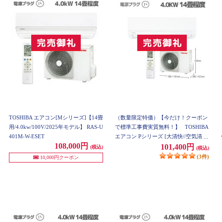
TOSHIBA エアコン[Mシリーズ]【14畳
（数量限定特価）【今だけ！クーポン
用/4.0kw/100V/2025年モデル】 RAS-U
で標準工事費実質無料！】
TOSHIBA
401M-W-ESET
エアコン Pシリーズ [大清快//空気清
108,000円
浄]【主に14畳用 /4.0KW /100V /2020
101,400円
(税込)
(税込)
年モデル】 RAS-G401P-ESET
(3件)
10,000円クーポン