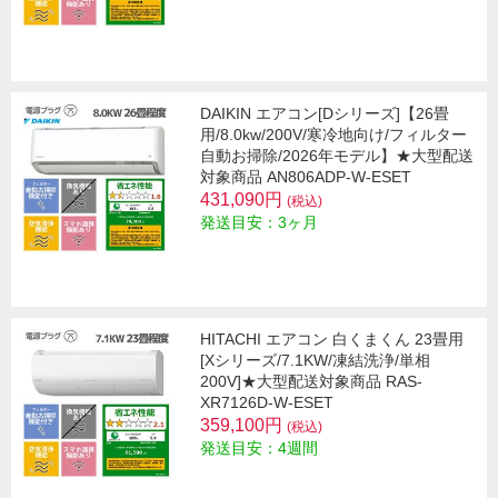
DAIKIN エアコン[Dシリーズ]【26畳
用/8.0kw/200V/寒冷地向け/フィルター
自動お掃除/2026年モデル】★大型配送
対象商品 AN806ADP-W-ESET
431,090円
(税込)
発送目安：3ヶ月
HITACHI エアコン 白くまくん 23畳用
[Xシリーズ/7.1KW/凍結洗浄/単相
200V]★大型配送対象商品 RAS-
XR7126D-W-ESET
359,100円
(税込)
発送目安：4週間