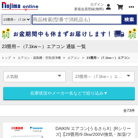
ログイン
新規会員登録(無料)
23畳用～（7.1kw～）エアコン 通販 一覧
トップ
エアコン・扇風機・空気清浄機
エアコン
23畳用～（7.1kw～）エアコン
在庫状況やメーカー名などで絞り込み▼
全73件
DAIKIN エアコン[うるさらX］[Rシリー
ズ]【29畳用/9.0kw/200V/換気・加湿/フ