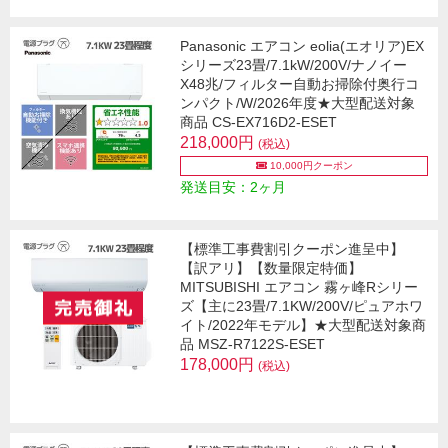
Panasonic エアコン eolia(エオリア)EX
シリーズ23畳/7.1kW/200V/ナノイー
X48兆/フィルター自動お掃除付奥行コ
ンパクト/W/2026年度★大型配送対象
商品 CS-EX716D2-ESET
218,000円
(税込)
10,000円クーポン
発送目安：2ヶ月
【標準工事費割引クーポン進呈中】
【訳アリ】【数量限定特価】
MITSUBISHI エアコン 霧ヶ峰Rシリー
ズ【主に23畳/7.1KW/200V/ピュアホワ
イト/2022年モデル】★大型配送対象商
品 MSZ-R7122S-ESET
178,000円
(税込)