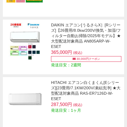
DAIKIN エアコン[うるさらX］[Rシリー
ズ]【26畳用/8.0kw/200V/換気・加湿/フ
ィルター自動お掃除/2025年モデル】★
大型配送対象商品 AN805ARP-W-
ESET
365,000円
(税込)
30,000円クーポン
発送目安：2週間
HITACHI エアコン白くまくん[Eシリー
ズ][23畳用/7.1KW/200V/凍結洗浄] ★大
型配送対象商品 RAS-ER7126D-W-
ESET
287,500円
(税込)
発送目安：1ヶ月