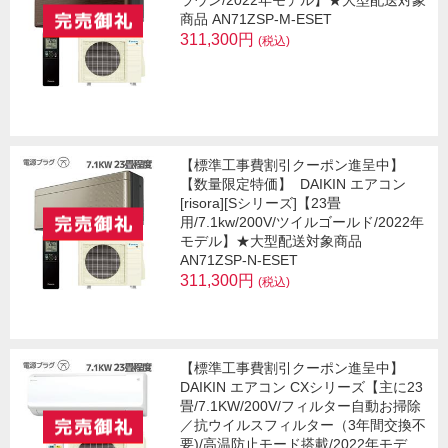
ラウン/2022年モデル】★大型配送対象
商品 AN71ZSP-M-ESET
311,300円
(税込)
【標準工事費割引クーポン進呈中】
【数量限定特価】
DAIKIN エアコン
[risora][Sシリーズ]【23畳
用/7.1kw/200V/ツイルゴールド/2022年
モデル】★大型配送対象商品
AN71ZSP-N-ESET
311,300円
(税込)
【標準工事費割引クーポン進呈中】
DAIKIN エアコン CXシリーズ【主に23
畳/7.1KW/200V/フィルター自動お掃除
／抗ウイルスフィルター（3年間交換不
要)/高温防止モード搭載/2022年モデ