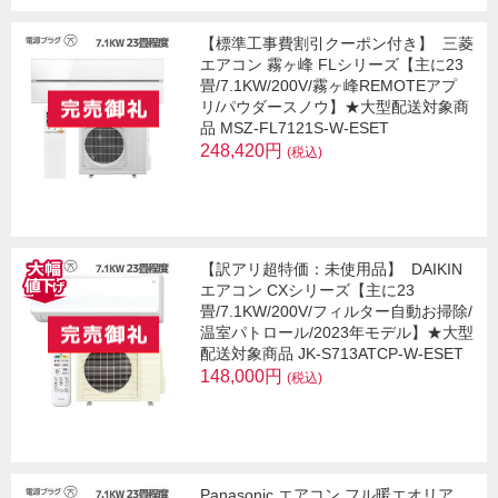
【標準工事費割引クーポン付き】
三菱
エアコン 霧ヶ峰 FLシリーズ【主に23
畳/7.1KW/200V/霧ヶ峰REMOTEアプ
リ/パウダースノウ】★大型配送対象商
品 MSZ-FL7121S-W-ESET
248,420円
(税込)
【訳アリ超特価：未使用品】
DAIKIN
エアコン CXシリーズ【主に23
畳/7.1KW/200V/フィルター自動お掃除/
温室パトロール/2023年モデル】★大型
配送対象商品 JK-S713ATCP-W-ESET
148,000円
(税込)
Panasonic エアコン フル暖エオリア