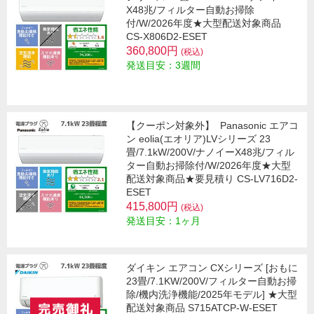
X48兆/フィルター自動お掃除
付/W/2026年度★大型配送対象商品
CS-X806D2-ESET
360,800円
(税込)
発送目安：3週間
【クーポン対象外】
Panasonic エアコ
ン eolia(エオリア)LVシリーズ 23
畳/7.1kW/200V/ナノイーX48兆/フィル
ター自動お掃除付/W/2026年度★大型
配送対象商品★要見積り CS-LV716D2-
ESET
415,800円
(税込)
発送目安：1ヶ月
ダイキン エアコン CXシリーズ [おもに
23畳/7.1KW/200V/フィルター自動お掃
除/機内洗浄機能/2025年モデル] ★大型
配送対象商品 S715ATCP-W-ESET