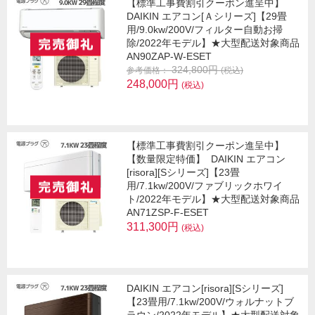
【標準工事費割引クーポン進呈中】
DAIKIN エアコン[Ａシリーズ]【29畳
用/9.0kw/200V/フィルター自動お掃
除/2022年モデル】★大型配送対象商品
AN90ZAP-W-ESET
324,800円
参考価格：
(税込)
248,000円
(税込)
【標準工事費割引クーポン進呈中】
【数量限定特価】
DAIKIN エアコン
[risora][Sシリーズ]【23畳
用/7.1kw/200V/ファブリックホワイ
ト/2022年モデル】★大型配送対象商品
AN71ZSP-F-ESET
311,300円
(税込)
DAIKIN エアコン[risora][Sシリーズ]
【23畳用/7.1kw/200V/ウォルナットブ