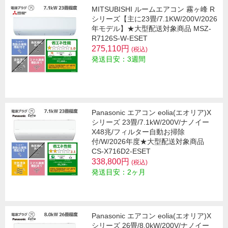
MITSUBISHI ルームエアコン 霧ヶ峰 R
シリーズ【主に23畳/7.1KW/200V/2026
年モデル】★大型配送対象商品 MSZ-
R7126S-W-ESET
275,110円
(税込)
発送目安：3週間
Panasonic エアコン eolia(エオリア)X
シリーズ 23畳/7.1kW/200V/ナノイー
X48兆/フィルター自動お掃除
付/W/2026年度★大型配送対象商品
CS-X716D2-ESET
338,800円
(税込)
発送目安：2ヶ月
Panasonic エアコン eolia(エオリア)X
シリーズ 26畳/8.0kW/200V/ナノイー