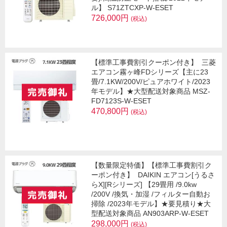
ル】 S71ZTCXP-W-ESET
726,000円
(税込)
【標準工事費割引クーポン付き】
三菱
エアコン霧ヶ峰FDシリーズ【主に23
畳/7.1KW/200V/ピュアホワイト/2023
年モデル】★大型配送対象商品 MSZ-
FD7123S-W-ESET
470,800円
(税込)
【数量限定特価】【標準工事費割引ク
ーポン付き】
DAIKIN エアコン[うるさ
らX][Rシリーズ] 【29畳用 /9.0kw
/200V /換気・加湿 /フィルター自動お
掃除 /2023年モデル】★要見積り★大
型配送対象商品 AN903ARP-W-ESET
298,000円
(税込)