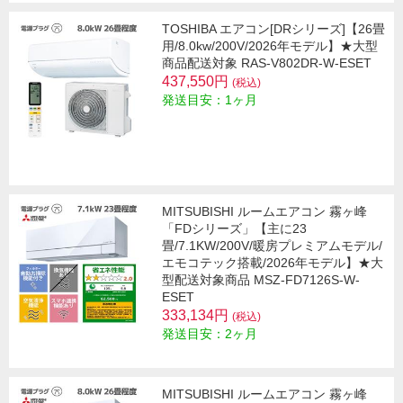
TOSHIBA エアコン[DRシリーズ]【26畳
用/8.0kw/200V/2026年モデル】★大型
商品配送対象 RAS-V802DR-W-ESET
437,550円
(税込)
発送目安：1ヶ月
MITSUBISHI ルームエアコン 霧ヶ峰
「FDシリーズ」【主に23
畳/7.1KW/200V/暖房プレミアムモデル/
エモコテック搭載/2026年モデル】★大
型配送対象商品 MSZ-FD7126S-W-
ESET
333,134円
(税込)
発送目安：2ヶ月
MITSUBISHI ルームエアコン 霧ヶ峰