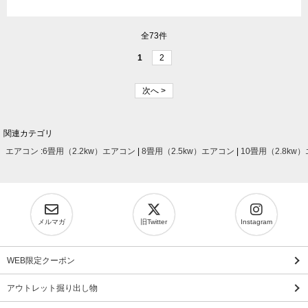
全73件
1
2
次へ >
関連カテゴリ
エアコン
:
6畳用（2.2kw）エアコン
|
8畳用（2.5kw）エアコン
|
10畳用（2.8kw
メルマガ
旧Twitter
Instagram
WEB限定クーポン
アウトレット掘り出し物