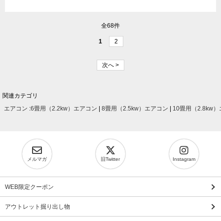
全68件
1
2
次へ >
関連カテゴリ
エアコン
:
6畳用（2.2kw）エアコン
|
8畳用（2.5kw）エアコン
|
10畳用（2.8kw
メルマガ
旧Twitter
Instagram
WEB限定クーポン
アウトレット掘り出し物