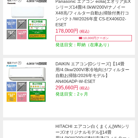
Panasonic エアコン eolia(エオリア)EX
シリーズ14畳/4.0kW/200V/ナノイー
X48兆/フィルター自動お掃除付奥行コ
ンパクト/W/2026年度 CS-EX406D2-
ESET
178,000円
(税込)
10,000円クーポン
発送目安：即納（在庫あり）
DAIKIN エアコン[Dシリーズ]【14畳
用/4.0kw/200V/寒冷地向け/フィルター
自動お掃除/2026年モデル】
AN406ADP-W-ESET
295,660円
(税込)
発送目安：2ヶ月
HITACHI エアコン白くまくん[WNシリ
ーズ/オリジナルモデル][14畳