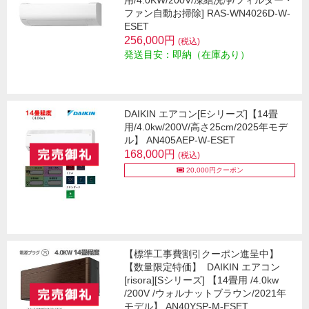
用/4.0KW/200V/凍結洗浄/フィルター・
ファン自動お掃除] RAS-WN4026D-W-
ESET
256,000円
(税込)
発送目安：即納（在庫あり）
DAIKIN エアコン[Eシリーズ]【14畳
用/4.0kw/200V/高さ25cm/2025年モデ
ル】 AN405AEP-W-ESET
168,000円
(税込)
20,000円クーポン
【標準工事費割引クーポン進呈中】
【数量限定特価】
DAIKIN エアコン
[risora][Sシリーズ] 【14畳用 /4.0kw
/200V /ウォルナットブラウン/2021年
モデル】 AN40YSP-M-ESET