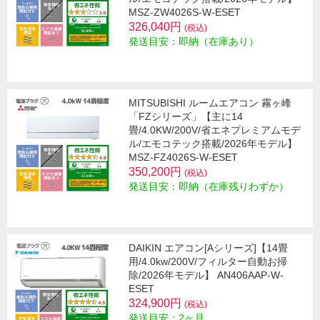
MSZ-ZW4026S-W-ESET
326,040円
(税込)
発送目安：即納（在庫あり）
MITSUBISHI ルームエアコン 霧ヶ峰
「FZシリーズ」【主に14
畳/4.0KW/200V/省エネプレミアムモデ
ル/エモコテック搭載/2026年モデル】
MSZ-FZ4026S-W-ESET
350,200円
(税込)
発送目安：即納（在庫残りわずか）
DAIKIN エアコン[Aシリーズ]【14畳
用/4.0kw/200V/フィルター自動お掃
除/2026年モデル】 AN406AAP-W-
ESET
324,900円
(税込)
発送目安：2ヶ月