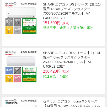
SHARP エアコン DGシリーズ【主に14
畳用/4.0kw/プラズマクラスター
7000/200V/2026年モデル】 AY-
U40DG2-ESET
151,800円
(税込)
発送目安：未定（入荷次第お届け）
SHARP エアコンRLシリーズ【主に14
畳用/4.0kw/プラズマクラスター
25000/200V/2026年モデル】 AY-
U40RL2-ESET
236,420円
(税込)
発送目安：4週間
ゼネラル エアコン nocria Xシリーズ
【14畳用 /4.0kw /200V /省エネ/フィル