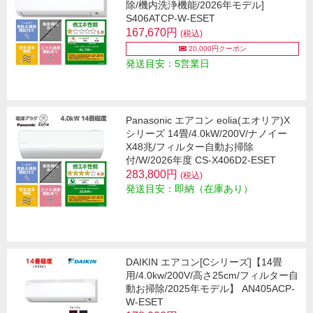
除/機内洗浄機能/2026年モデル]
S406ATCP-W-ESET
167,670円
(税込)
20,000円クーポン
発送目安：5営業日
Panasonic エアコン eolia(エオリア)X
シリーズ 14畳/4.0kW/200V/ナノイー
X48兆/フィルター自動お掃除
付/W/2026年度 CS-X406D2-ESET
283,800円
(税込)
発送目安：即納（在庫あり）
DAIKIN エアコン[Cシリーズ]【14畳
用/4.0kw/200V/高さ25cm/フィルター自
動お掃除/2025年モデル】 AN405ACP-
W-ESET