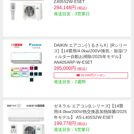
Z405S2W-ESET
284,148円
(税込)
発送目安：3営業日
DAIKIN エアコン[うるさらX］[Rシリー
ズ]【14畳用/4.0kw/200V/換気・加湿/フ
ィルター自動お掃除/2025年モデル】
AN405ARP-W-ESET
285,000円
(税込)
30,000円クーポン
発送目安：2週間
ゼネラル エアコン[Lシリーズ]【14畳
用/4.0kw/200V/熱交換器加熱除菌/2025
年モデル】 AS-L405S2W-ESET
199,778円
(税込)
発送目安：5営業日