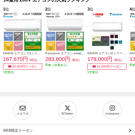
1
位
2
位
3
位
4
DAIKIN エアコン CXシリーズ [おもに14畳/4.0KW/200V/フィルター自動お掃除/機内洗浄機能/2026年モデル] S406ATCP-W-ESET
Panasonic エアコン eolia(エオリア)Xシリーズ 14畳/4.0kW/200V/ナノイーX48兆/フィルター自動お掃除付/W/2026年度 CS-X406D2-ESET
DAIKIN エアコン[Cシリーズ]【14畳用/4.0kw/200V/高さ25cm/フィルター自動お掃除/2025年モデル】 AN405ACP-W-ESET
167,670円
283,800円
178,000円
1
(税込)
(税込)
(税込)
即納（在庫あり）
即
20,000円クーポン
10,000円クーポン
5営業日
5営業日
メルマガ
旧Twitter
Instagram
WEB限定クーポン