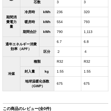
芯数
3
3
冷房時
kWh
236
320
期間消
費電力
暖房時
kWh
554
793
量
期間合計
kWh
790
1,113
6.7
6.8
通年エネルギー消費
効率（APF）
区分
２
４
種類
R32
R32
封入量
kg
1.55
1.55
冷媒
地球温暖化係数
675
675
（GWP）
この商品のレビュー(全0件)