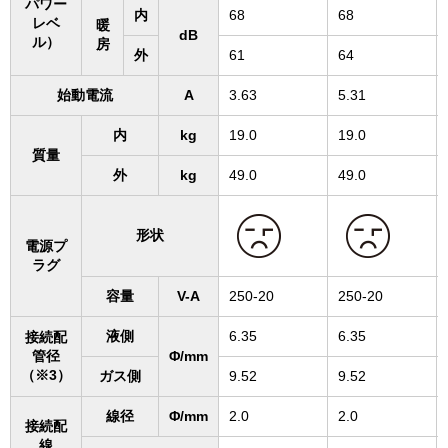
パワー
内
68
68
レベ
暖
dB
ル）
房
外
61
64
始動電流
A
3.63
5.31
内
kg
19.0
19.0
質量
外
kg
49.0
49.0
形状
電源プ
ラグ
容量
V-A
250-20
250-20
液側
6.35
6.35
接続配
管径
Φ/mm
（※3）
ガス側
9.52
9.52
線径
Φ/mm
2.0
2.0
接続配
線