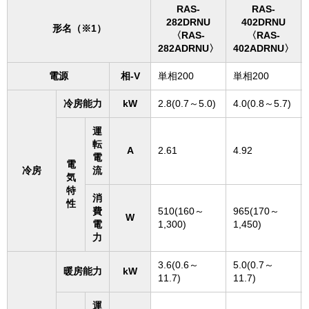
RAS-
RAS-
282DRNU
402DRNU
形名（※1）
〈RAS-
〈RAS-
282ADRNU〉
402ADRNU〉
電源
相-V
単相200
単相200
冷房能力
kW
2.8(0.7～5.0)
4.0(0.8～5.7)
運
転
A
2.61
4.92
電
電
冷房
流
気
特
消
性
費
510(160～
965(170～
W
電
1,300)
1,450)
力
3.6(0.6～
5.0(0.7～
暖房能力
kW
11.7)
11.7)
運