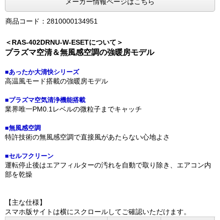
メーカー情報ページはこちら
商品コード：2810000134951
＜RAS-402DRNU-W-ESETについて＞
プラズマ空清＆無風感空調の強暖房モデル
■あったか大清快シリーズ
高温風モード搭載の強暖房モデル
■プラズマ空気清浄機能搭載
業界唯一PM0.1レベルの微粒子までキャッチ
■無風感空調
特許技術の無風感空調で直接風があたらない心地よさ
■セルフクリーン
運転停止後はエアフィルターの汚れを自動で取り除き、エアコン内
部を乾燥
【主な仕様】
スマホ版サイトは横にスクロールしてご確認いただけます。