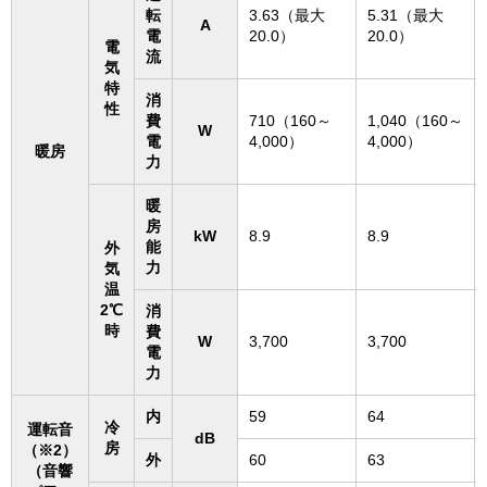
転
3.63（最大
5.31（最大
A
電
20.0）
20.0）
電
流
気
特
消
性
費
710（160～
1,040（160～
W
電
4,000）
4,000）
暖房
力
暖
房
kW
8.9
8.9
能
外
力
気
温
2℃
消
時
費
W
3,700
3,700
電
力
内
59
64
冷
運転音
dB
房
（※2）
外
60
63
（音響