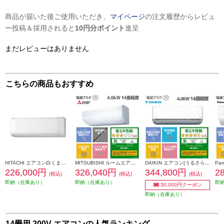
商品が届いた後ご使用いただき、
マイページ
の注文履歴からレビュ
ー投稿＆採用されると
10円分ポイント
進呈
まだレビューはありません
こちらの商品もおすすめ
HITACHI エアコン白くまくん[Eシリーズ][14畳用/4.0KW/200V/凍結洗浄] RAS-ER4026D-W-ESET
MITSUBISHI ルームエアコン 霧ヶ峰 「Zシリーズ」【主に14畳/4.0KW/200V/省エネプレミアムモデル/エモコテック搭載/2026年モデル】 MSZ-ZW4026S-W-ESET
DAIKIN エアコン[うるさらX][Rシリーズ] 【14畳用 /4.0kw /200V /換気・加湿 /フィルター自動お掃除 /2026年モデル】 AN406ARP-W-ESET
226,000円
326,040円
344,800円
2
(税込)
(税込)
(税込)
即納（在庫あり）
即納（在庫あり）
即
30,000円クーポン
即納（在庫あり）
14畳用 200V エアコンの人気ランキング