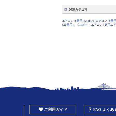
関連カテゴリ
エアコン
:
6畳用（2.2kw）エアコン
|
8畳用
|
23畳用～（7.1kw～）エアコン
|
窓用エア
ご利用ガイド
FAQ よく