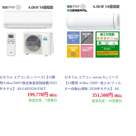
ゼネラル エアコン[Lシリーズ]【14畳
ゼネラル エアコン nocria Xシリーズ
用/4.0kw/200V/熱交換器加熱除菌/2025
【14畳用 /4.0kw /200V /省エネ/フィル
年モデル】 AS-L405S2W-ESET
ター自動お掃除 /2026年モデル】 AS-
199,778円
X406T2W-ESET
351,500円
(税込)
(税込)
発送目安：5営業日
発送目安：10営業日