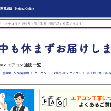
通販「Nojima Online」
0V エアコン 通販 一覧
・扇風機・空気清浄機
エアコン
14畳用 200V エアコン
富士通ゼネラル 14