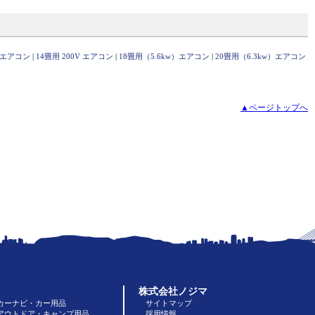
Ｖ エアコン
|
14畳用 200V エアコン
|
18畳用（5.6kw）エアコン
|
20畳用（6.3kw）エアコン
▲ページトップへ
株式会社ノジマ
カーナビ・カー用品
サイトマップ
アウトドア・キャンプ用品
採用情報