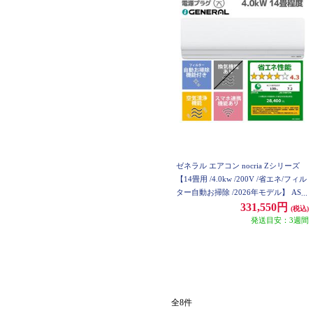
ゼネラル エアコン nocria Zシリーズ
【14畳用 /4.0kw /200V /省エネ/フィル
ター自動お掃除 /2026年モデル】 AS-Z
406T2W-ESET
331,550円
(税込)
発送目安：3週間
全8件