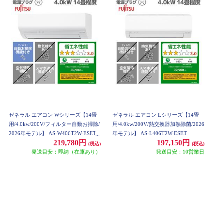
ゼネラル エアコン Wシリーズ【14畳
ゼネラル エアコン Lシリーズ【14畳
用/4.0kw/200V/フィルター自動お掃除/
用/4.0kw/200V/熱交換器加熱除菌/2026
2026年モデル】 AS-W406T2W-ESET
年モデル】 AS-L406T2W-ESET
219,780円
197,150円
(税込)
(税込)
発送目安：即納（在庫あり）
発送目安：10営業日