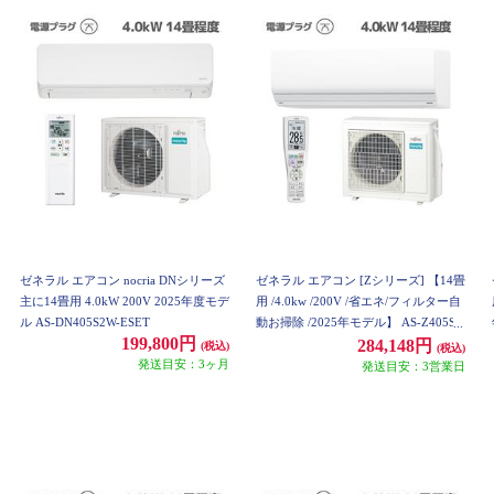
ゼネラル エアコン nocria DNシリーズ
ゼネラル エアコン [Zシリーズ] 【14畳
主に14畳用 4.0kW 200V 2025年度モデ
用 /4.0kw /200V /省エネ/フィルター自
ル AS-DN405S2W-ESET
動お掃除 /2025年モデル】 AS-Z405S2
199,800円
W-ESET
284,148円
(税込)
(税込)
発送目安：3ヶ月
発送目安：3営業日