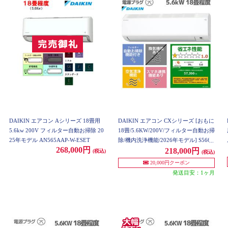
DAIKIN エアコン Aシリーズ 18畳用
DAIKIN エアコン CXシリーズ [おもに
5.6kw 200V フィルター自動お掃除 20
18畳/5.6KW/200V/フィルター自動お掃
25年モデル AN565AAP-W-ESET
除/機内洗浄機能/2026年モデル] S566A
268,000円
TCP-W-ESET
218,000円
(税込)
(税込)
20,000円クーポン
発送目安：1ヶ月