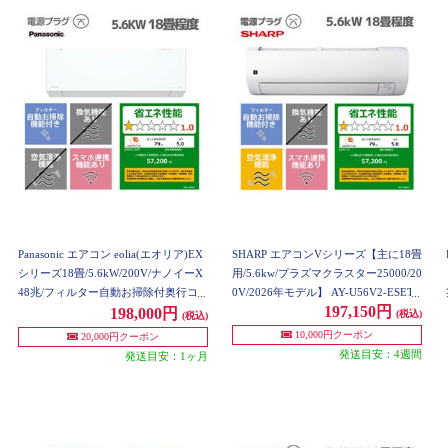
Panasonic エアコン eolia(エオリア)EX
SHARP エアコンVシリーズ【主に18畳
シリーズ18畳/5.6kW/200V/ナノイーX
用/5.6kw/プラズマクラスター25000/20
48兆/フィルター自動お掃除付奥行コ
0V/2026年モデル】 AY-U56V2-ESET
197,150円
ンパクト/W/2026年度 CS-EX566D2-ES
198,000円
(税込)
(税込)
ET
10,000円クーポン
20,000円クーポン
発送目安：4週間
発送目安：1ヶ月