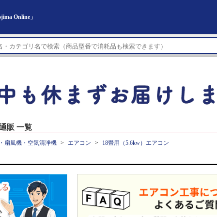
a Online」
 通販 一覧
・扇風機・空気清浄機
エアコン
18畳用（5.6kw）エアコン