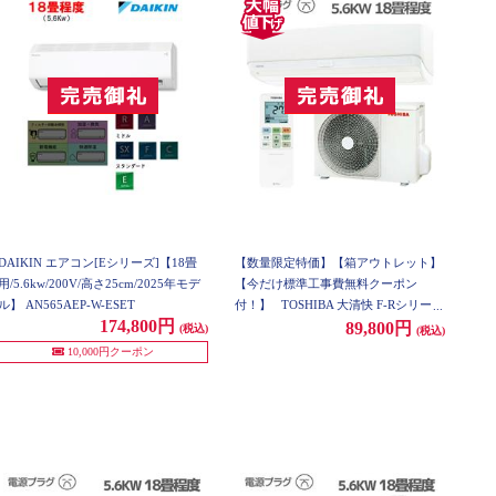
DAIKIN エアコン[Eシリーズ]【18畳
【数量限定特価】【箱アウトレット】
用/5.6kw/200V/高さ25cm/2025年モデ
【今だけ標準工事費無料クーポン
ル】 AN565AEP-W-ESET
付！】
TOSHIBA 大清快 F-Rシリーズ
174,800円
5.6kW 200V 主に18畳 ★大型配送対象
89,800円
(税込)
(税込)
商品【2019年モデル】 RAS-F562R-W-
10,000円クーポン
ESET