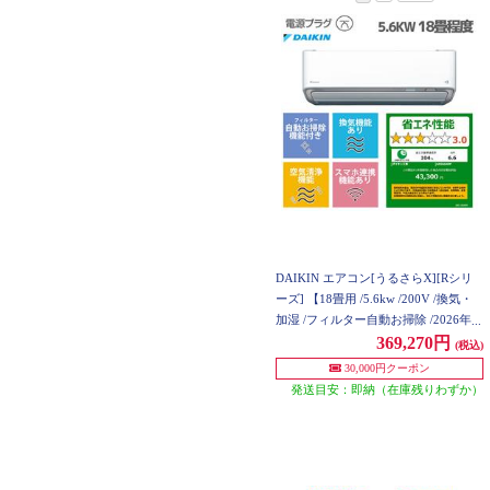
DAIKIN エアコン[うるさらX][Rシリ
ーズ] 【18畳用 /5.6kw /200V /換気・
加湿 /フィルター自動お掃除 /2026年モ
デル】 AN566ARP-W-ESET
369,270円
(税込)
30,000円クーポン
発送目安：即納（在庫残りわずか）