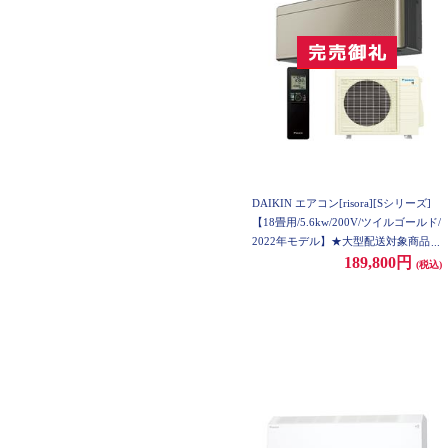
DAIKIN エアコン[risora][Sシリーズ]
【18畳用/5.6kw/200V/ツイルゴールド/
2022年モデル】★大型配送対象商品 A
N56ZSP-N-ESET
189,800円
(税込)