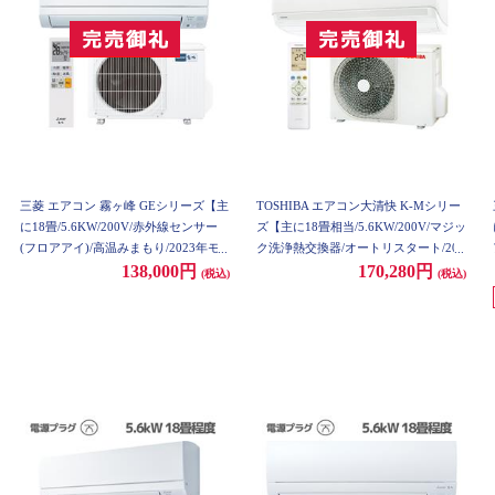
三菱 エアコン 霧ヶ峰 GEシリーズ【主
TOSHIBA エアコン大清快 K-Mシリー
に18畳/5.6KW/200V/赤外線センサー
ズ【主に18畳相当/5.6KW/200V/マジッ
(フロアアイ)/高温みまもり/2023年モ
ク洗浄熱交換器/オートリスタート/202
デル】★大型配送対象商品 MSZ-GE56
3年モデル】★大型配送対象商品 RAS-
138,000円
170,280円
(税込)
(税込)
23S-ESET
K562M-ESET