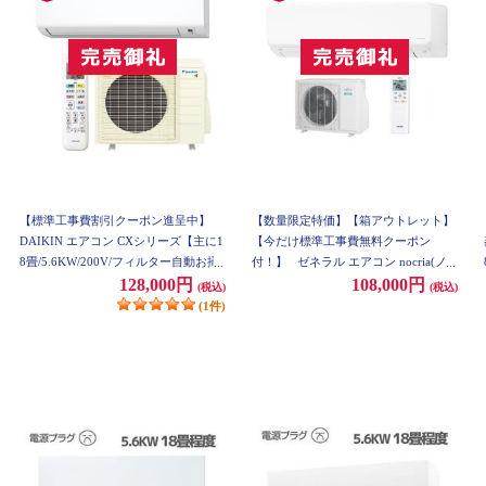
【標準工事費割引クーポン進呈中】
【数量限定特価】【箱アウトレット】
DAIKIN エアコン CXシリーズ【主に1
【今だけ標準工事費無料クーポン
8畳/5.6KW/200V/フィルター自動お掃
付！】
ゼネラル エアコン nocria(ノ
除／抗ウイルスフィルター（3年間交
クリア) Hシリーズ【主に18畳/ 5.6KW/
128,000円
108,000円
(税込)
(税込)
換不要)/高温防止モード搭載/2022年モ
200V/ホワイト/ 2022年モデル】★大
(1件)
デル】 S56ZTCXP-W-ESET
型配送対象商品 AS-H562M2W-ESET