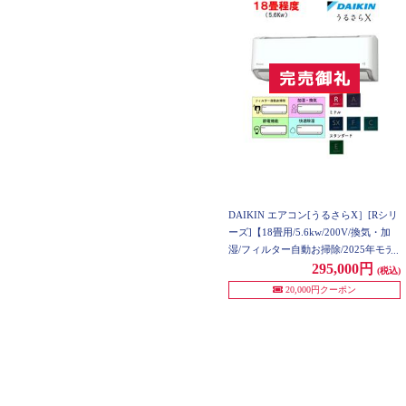
DAIKIN エアコン[うるさらX］[Rシリ
ーズ]【18畳用/5.6kw/200V/換気・加
湿/フィルター自動お掃除/2025年モデ
ル】 AN565ARP-W-ESET
295,000円
(税込)
20,000円クーポン