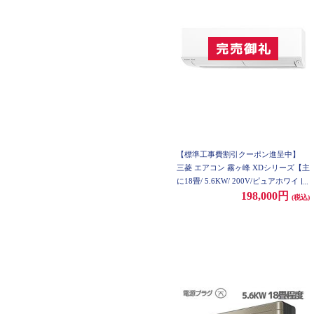
【標準工事費割引クーポン進呈中】
三菱 エアコン 霧ヶ峰 XDシリーズ【主
に18畳/ 5.6KW/ 200V/ピュアホワイト/
2021年モデル】★大型配送対象商品
198,000円
(税込)
MSZ-XD5622S-W-ESET