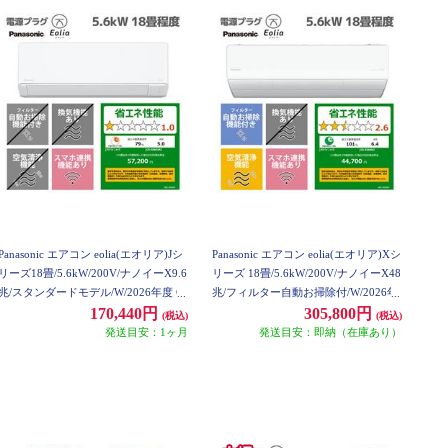
Panasonic エアコン eolia(エオリア)Jシ
Panasonic エアコン eolia(エオリア)Xシ
リーズ18畳/5.6kW/200V/ナノイーX9.6
リーズ 18畳/5.6kW/200V/ナノイーX48
兆/スタンダードモデル/W/2026年度 C
兆/フィルター自動お掃除付/W/2026年
S-566DJR2-ESET
度 CS-X566D2-ESET
170,440円
305,800円
(税込)
(税込)
発送目安：1ヶ月
発送目安：即納（在庫あり）