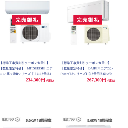
【標準工事費割引クーポン進呈中】
【標準工事費割引クーポン進呈中】
【数量限定特価】
MITSUBISHI エア
【数量限定特価】
DAIKIN エアコン
コン 霧ヶ峰Rシリーズ【主に18畳/5.6
[risora][Sシリーズ]【18畳用/5.6kw/200
KW/200V/ピュアホワイト/2022年モデ
V/ファブリックホワイト/2022年モデ
234,300円
267,300円
(税込)
(税込)
ル】★大型配送対象商品 MSZ-R5622S
ル】★大型配送対象商品 AN56ZSP-F-
-ESET
ESET