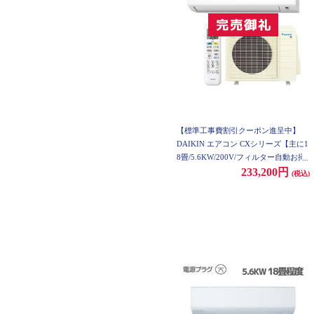
【標準工事費割引クーポン進呈中】
DAIKIN エアコン CXシリーズ【主に1
8畳/5.6KW/200V/フィルター自動お掃
除/温室パトロール/2023年モデル】★
233,200円
(税込)
大型配送対象商品 S563ATCP-W-ESET