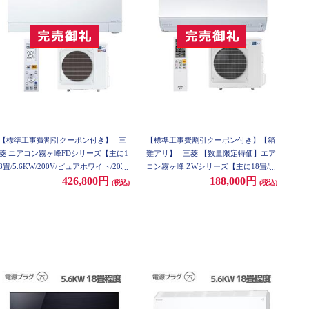
【標準工事費割引クーポン付き】
三
【標準工事費割引クーポン付き】【箱
菱 エアコン霧ヶ峰FDシリーズ【主に1
難アリ】
三菱 【数量限定特価】エア
8畳/5.6KW/200V/ピュアホワイト/2023
コン霧ヶ峰 ZWシリーズ【主に18畳/5.
年モデル】★大型配送対象商品 MSZ-F
6KW/200V/ピュアホワイト/2023年モ
426,800円
188,000円
(税込)
(税込)
D5623S-W-ESET
デル】★大型配送対象商品 MSZ-ZW5
623S-W-EST