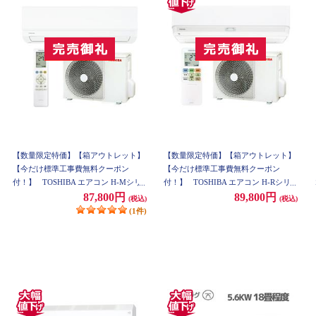
【数量限定特価】【箱アウトレット】
【数量限定特価】【箱アウトレット】
【今だけ標準工事費無料クーポン
【今だけ標準工事費無料クーポン
付！】
TOSHIBA エアコン H-Mシリ
付！】
TOSHIBA エアコン H-Rシリ
ーズ【主に18畳/ 5.6KW/ 200V/ホワイ
ーズ【主に18畳/ 5.6KW/ 200V/ホワイ
87,800円
89,800円
(税込)
(税込)
ト/ 2021年モデル】★大型配送対象商
ト/ 2021年モデル】★大型配送対象商
(1件)
品 RAS-H562M-W-ESET
品 RAS-H562R-W-ESET