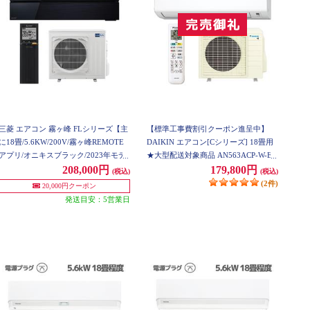
三菱 エアコン 霧ヶ峰 FLシリーズ【主
【標準工事費割引クーポン進呈中】
に18畳/5.6KW/200V/霧ヶ峰REMOTE
DAIKIN エアコン[Cシリーズ] 18畳用
アプリ/オニキスブラック/2023年モデ
★大型配送対象商品 AN563ACP-W-ES
ル】★大型配送対象商品 MSZ-FL5621
ET
208,000円
179,800円
(税込)
(税込)
S-K-ESET
(2件)
20,000円クーポン
発送目安：5営業日