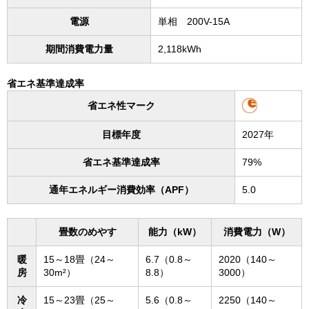
電源
単相 200V-15A
期間消費電力量
2,118kWh
省エネ基準達成率
省エネ性マーク
目標年度
2027年
省エネ基準達成率
79%
通年エネルギー消費効率（APF）
5.0
畳数のめやす
能力（kW）
消費電力（W）
暖
15～18畳（24～
6.7（0.8～
2020（140～
房
30m²）
8.8）
3000）
冷
15～23畳（25～
5.6（0.8～
2250（140～