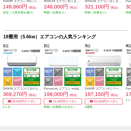
SHARP エアコン DGシリーズ【主に18畳用/5.6kw/プラズマクラスター7000/200V/2026年モデル】 AY-U56DG2-ESET
HITACHI エアコン白くまくん[Eシリーズ][18畳用/5.6KW/200V/凍結洗浄] RAS-ER5626D-W-ESET
HITACHI エアコン 白くまくん 18畳用[Xシリーズ/5.6KW/凍結洗浄/単相200V] RAS-XR5626D-W-ESET
149,860円
246,000円
321,100円
3
(税込)
(税込)
(税込)
未定（入荷次第お届け）
即納（在庫あり）
即納（在庫あり）
即
18畳用（5.6kw）エアコンの人気ランキング
1
位
2
位
3
位
4
DAIKIN エアコン[うるさらX][Rシリーズ] 【18畳用 /5.6kw /200V /換気・加湿 /フィルター自動お掃除 /2026年モデル】 AN566ARP-W-ESET
Panasonic エアコン eolia(エオリア)EXシリーズ18畳/5.6kW/200V/ナノイーX48兆/フィルター自動お掃除付奥行コンパクト/W/2026年度 CS-EX566D2-ESET
SHARP エアコンVシリーズ【主に18畳用/5.6kw/プラズマクラスター25000/200V/2026年モデル】 AY-U56V2-ESET
369,270円
198,000円
197,150円
1
(税込)
(税込)
(税込)
1ヶ
30,000円クーポン
10,000円クーポン
10,000円クーポン
1ヶ月
即納（在庫残りわずか）
4週間