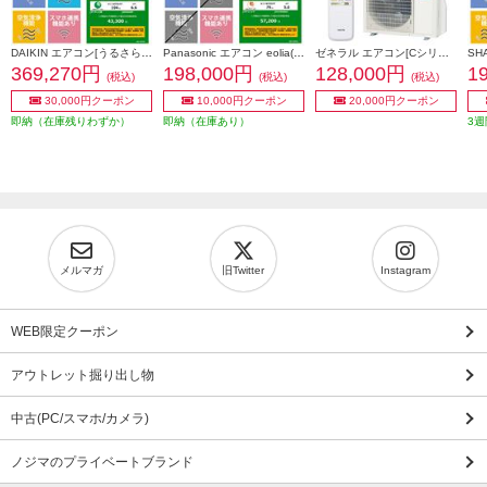
DAIKIN エアコン[うるさらX][Rシリーズ] 【18畳用 /5.6kw /200V /換気・加湿 /フィルター自動お掃除 /2026年モデル】 AN566ARP-W-ESET
Panasonic エアコン eolia(エオリア)EXシリーズ18畳/5.6kW/200V/ナノイーX48兆/フィルター自動お掃除付奥行コンパクト/W/2026年度 CS-EX566D2-ESET
ゼネラル エアコン[Cシリーズ]【18畳用/5.6kw/200V/熱交換器加熱除菌/2025年モデル】 AS-C565S2W-ESET
369,270円
198,000円
128,000円
1
(税込)
(税込)
(税込)
30,000円クーポン
10,000円クーポン
20,000円クーポン
即納（在庫残りわずか）
即納（在庫あり）
3週
メルマガ
旧Twitter
Instagram
WEB限定クーポン
アウトレット掘り出し物
中古(PC/スマホ/カメラ)
ノジマのプライベートブランド