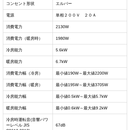
コンセント形状
エルバー
電源
単相２００Ｖ ２０Ａ
消費電力
2130W
消費電力（暖房時）
1980W
冷房能力
5.6kW
暖房能力
6.7kW
消費電力幅（冷房）
最小値190W～最大値2200W
消費電力幅（暖房）
最小値195W～最大値3705W
冷房能力幅
最小値0.5kW～最大値5.7kW
暖房能力幅
最小値0.6kW～最大値9.2kW
冷房時運転音(音響パワ
ーレベル JIS
67dB