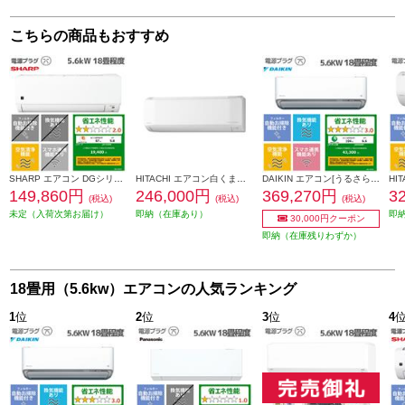
こちらの商品もおすすめ
SHARP エアコン DGシリーズ【主に18畳用/5.6kw/プラズマクラスター7000/200V/2026年モデル】 AY-U56DG2-ESET
HITACHI エアコン白くまくん[Eシリーズ][18畳用/5.6KW/200V/凍結洗浄] RAS-ER5626D-W-ESET
DAIKIN エアコン[うるさらX][Rシリーズ] 【18畳用 /5.6kw /200V /換気・加湿 /フィルター自動お掃除 /2026年モデル】 AN566ARP-W-ESET
149,860円
246,000円
369,270円
3
(税込)
(税込)
(税込)
未定（入荷次第お届け）
即納（在庫あり）
即
30,000円クーポン
即納（在庫残りわずか）
18畳用（5.6kw）エアコンの人気ランキング
1
位
2
位
3
位
4