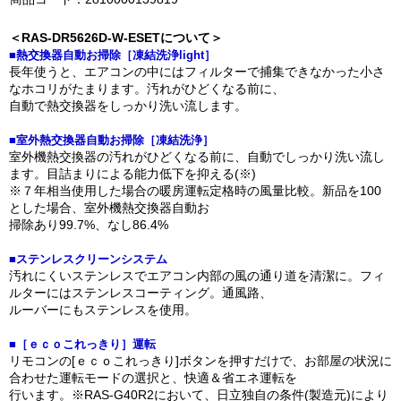
＜RAS-DR5626D-W-ESETについて＞
■熱交換器自動お掃除［凍結洗浄light］
長年使うと、エアコンの中にはフィルターで捕集できなかった小さ
なホコリがたまります。汚れがひどくなる前に、
自動で熱交換器をしっかり洗い流します。
■室外熱交換器自動お掃除［凍結洗浄］
室外機熱交換器の汚れがひどくなる前に、自動でしっかり洗い流し
ます。目詰まりによる能力低下を抑える(※)
※７年相当使用した場合の暖房運転定格時の風量比較。新品を100
とした場合、室外機熱交換器自動お
掃除あり99.7%、なし86.4%
■ステンレスクリーンシステム
汚れにくいステンレスでエアコン内部の風の通り道を清潔に。フィ
ルターにはステンレスコーティング。通風路、
ルーバーにもステンレスを使用。
■［ｅｃｏこれっきり］運転
リモコンの[ｅｃｏこれっきり]ボタンを押すだけで、お部屋の状況に
合わせた運転モードの選択と、快適＆省エネ運転を
行います。※RAS-G40R2において、日立独自の条件(製造元)により