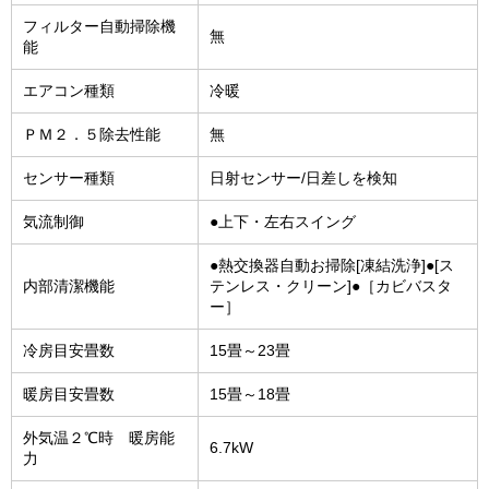
フィルター自動掃除機
無
能
エアコン種類
冷暖
ＰＭ２．５除去性能
無
センサー種類
日射センサー/日差しを検知
気流制御
●上下・左右スイング
●熱交換器自動お掃除[凍結洗浄]●[ス
内部清潔機能
テンレス・クリーン]●［カビバスタ
ー］
冷房目安畳数
15畳～23畳
暖房目安畳数
15畳～18畳
外気温２℃時 暖房能
6.7kW
力