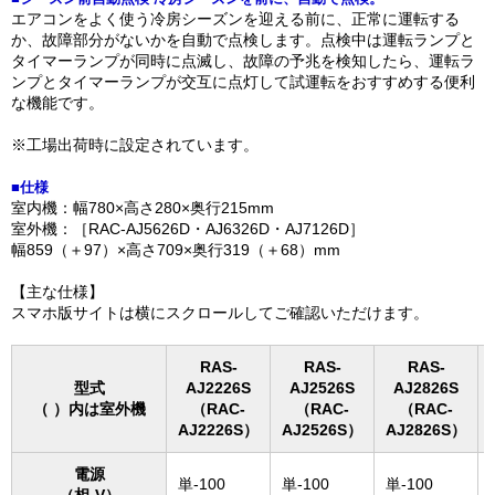
エアコンをよく使う冷房シーズンを迎える前に、正常に運転する
か、故障部分がないかを自動で点検します。点検中は運転ランプと
タイマーランプが同時に点滅し、故障の予兆を検知したら、運転ラ
ンプとタイマーランプが交互に点灯して試運転をおすすめする便利
な機能です。
※工場出荷時に設定されています。
■仕様
室内機：幅780×高さ280×奥行215mm
室外機：［RAC-AJ5626D・AJ6326D・AJ7126D］
幅859（＋97）×高さ709×奥行319（＋68）mm
【主な仕様】
スマホ版サイトは横にスクロールしてご確認いただけます。
RAS-
RAS-
RAS-
型式
AJ2226S
AJ2526S
AJ2826S
（ ）内は室外機
（RAC-
（RAC-
（RAC-
AJ2226S）
AJ2526S）
AJ2826S）
電源
単-100
単-100
単-100
（相-V）