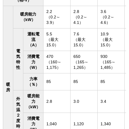
2.2
2.8
3.6
暖房能力
（0.2～
（0.2～
（0.2～
（kW）
3.9）
4.1）
4.6）
運転電
5.5
7.6
10.9
流
（最大
（最大
（最大
（A）
15.0）
15.0）
15.0）
電
気
消費電
470
650
930
特
力
（160～
（165～
（165～
性
（W）
1,175）
1,265）
1,485）
力率
85
85
85
暖
（％）
房
暖房能
外
力
2.8
3.0
3.4
気
（kW）
温
２
消費電
度
力
1,040
1,120
1,340
時