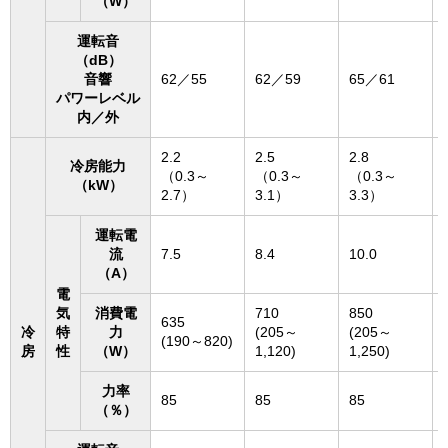
（W）
運転音
（dB）
音響
62／55
62／59
65／61
パワーレベル
内／外
2.2
2.5
2.8
冷房能力
（0.3～
（0.3～
（0.3～
（kW）
2.7）
3.1）
3.3）
運転電
流
7.5
8.4
10.0
（A）
電
気
消費電
710
850
635
冷
特
力
(205～
(205～
(190～820)
房
性
（W）
1,120)
1,250)
力率
85
85
85
（％）