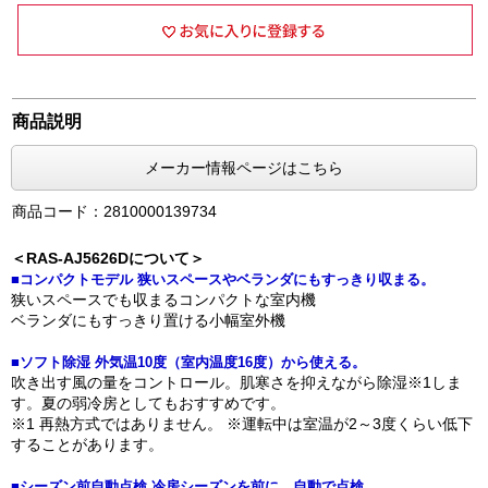
商品説明
メーカー情報ページはこちら
商品コード：2810000139734
＜RAS-AJ5626Dについて＞
■コンパクトモデル 狭いスペースやベランダにもすっきり収まる。
狭いスペースでも収まるコンパクトな室内機
ベランダにもすっきり置ける小幅室外機
■ソフト除湿 外気温10度（室内温度16度）から使える。
吹き出す風の量をコントロール。肌寒さを抑えながら除湿※1しま
す。夏の弱冷房としてもおすすめです。
※1 再熱方式ではありません。 ※運転中は室温が2～3度くらい低下
することがあります。
■シーズン前自動点検 冷房シーズンを前に、自動で点検。