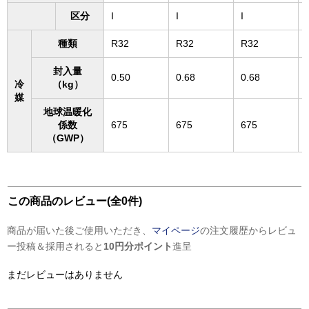
区分
I
I
I
I
種類
R32
R32
R32
封入量
0.50
0.68
0.68
冷
（kg）
媒
地球温暖化
係数
675
675
675
（GWP）
この商品のレビュー(全0件)
商品が届いた後ご使用いただき、
マイページ
の注文履歴からレビュ
ー投稿＆採用されると
10円分ポイント
進呈
まだレビューはありません