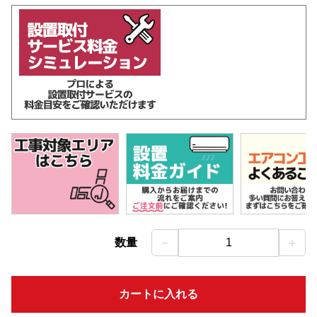
－
＋
数量
1
カートに入れる