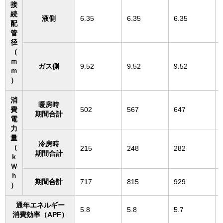
接
続
液側
6.35
6.35
6.35
配
管
径
（
ｍ
ガス側
9.52
9.52
9.52
ｍ
）
消
暖房時
費
502
567
647
期間合計
電
力
量
冷房時
（
215
248
282
期間合計
ｋ
Ｗ
ｈ
期間合計
717
815
929
）
通年エネルギー
5.8
5.8
5.7
消費効率（APF）