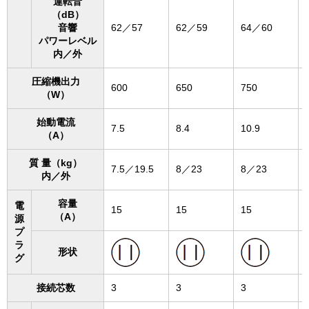
運転音
（dB）
音響
62／57
62／59
64／60
パワーレベル
内／外
圧縮機出力
600
650
750
（W）
始動電流
7.5
8.4
10.9
（A）
質 量（kg）
7.5／19.5
8／23
8／23
内／外
容量
電
15
15
15
（A）
源
プ
ラ
形状
グ
接続芯数
3
3
3