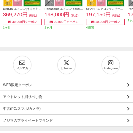
DAIKIN エアコン[うるさらX][Rシリーズ] 【18畳用 /5.6kw /200V /換気・加湿 /フィルター自動お掃除 /2026年モデル】 AN566ARP-W-ESET
Panasonic エアコン eolia(エオリア)EXシリーズ18畳/5.6kW/200V/ナノイーX48兆/フィルター自動お掃除付奥行コンパクト/W/2026年度 CS-EX566D2-ESET
SHARP エアコンVシリーズ【主に18畳用/5.6kw/プラズマクラスター25000/200V/2026年モデル】 AY-U56V2-ESET
369,270円
198,000円
197,150円
1
(税込)
(税込)
(税込)
1ヶ
30,000円クーポン
20,000円クーポン
10,000円クーポン
1ヶ月
1ヶ月
4週間
メルマガ
旧Twitter
Instagram
WEB限定クーポン
アウトレット掘り出し物
中古(PC/スマホ/カメラ)
ノジマのプライベートブランド