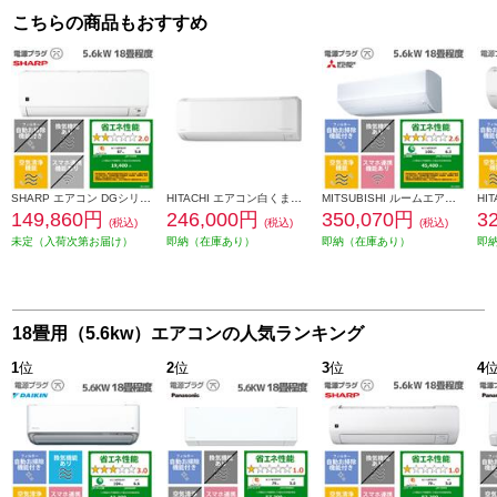
こちらの商品もおすすめ
SHARP エアコン DGシリーズ【主に18畳用/5.6kw/プラズマクラスター7000/200V/2026年モデル】 AY-U56DG2-ESET
HITACHI エアコン白くまくん[Eシリーズ][18畳用/5.6KW/200V/凍結洗浄] RAS-ER5626D-W-ESET
MITSUBISHI ルームエアコン 霧ヶ峰 「Zシリーズ」【主に18畳/5.6KW/200V/省エネプレミアムモデル/エモコテック搭載/2026年モデル】 MSZ-ZW5626S-W-ESET
149,860円
246,000円
350,070円
3
(税込)
(税込)
(税込)
未定（入荷次第お届け）
即納（在庫あり）
即納（在庫あり）
即
18畳用（5.6kw）エアコンの人気ランキング
1
位
2
位
3
位
4