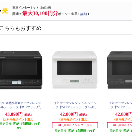
高速インターネット @nifty光
最大30,100円分
開通で
ポイント進呈 [
詳細
]
こちらもおすすめ
日立 過熱水蒸気オーブンレンジ
日立 オーブンレンジ ヘルシーシ
日立 オーブンレ
ヘルシーシェフ【31L/ブラック】
ェフ【27L/フラットテーブル/外し
ェフ【27L/フラ
MRO-S8D-K
て丸洗いテーブルプレート/ホワイ
て丸洗いテーブル
43,890円
42,800円
42,800
(税込)
(税込)
ト】 MRO-S7D-W
ールグレー】 M
2,194円分ポイント還元
428円分ポイント還元
428円分ポイ
発送目安:
即納（在庫残りわず
3,000ポイントクーポン
3,000ポ
か）
発送目安:
即納（在庫残りわず
発送目安:
即納