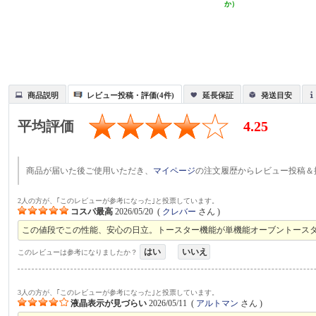
か）
商品説明
レビュー投稿・評価(4件)
延長保証
発送目安
平均評価
4.25
商品が届いた後ご使用いただき、
マイページ
の注文履歴からレビュー投稿＆
2人の方が、｢このレビューが参考になった｣と投票しています。
コスパ最高
2026/05/20
(
クレバー
さん )
この値段でこの性能、安心の日立。トースター機能が単機能オーブントース
はい
いいえ
このレビューは参考になりましたか？
3人の方が、｢このレビューが参考になった｣と投票しています。
液晶表示が見づらい
2026/05/11
(
アルトマン
さん )