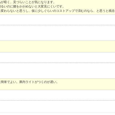
晶が暗く、見づらいことが気になります。
明るいのに腰をかがめないと大変見にくいです。
は変わらないと思うし、仮に少しぐらいのコストアップで済むのなら、と思うと残念
は簡単でよい。庫内ライトがつくのが遅い。