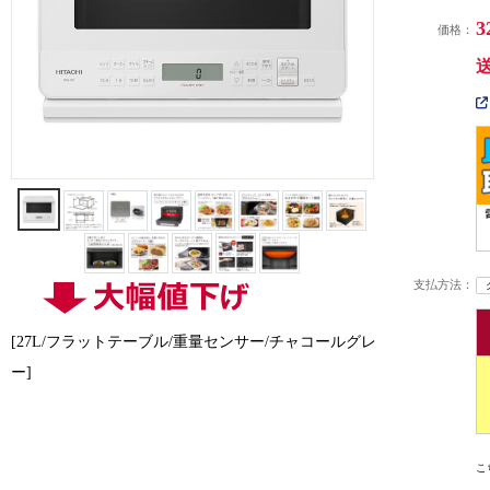
3
価格：
支払方法：
[27L/フラットテーブル/重量センサー/チャコールグレ
ー]
こ