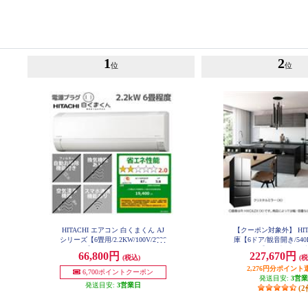
1
2
位
位
HITACHI エアコン 白くまくん AJ
【クーポン対象外】 HITA
シリーズ【6畳用/2.2KW/100V/2026
庫【6ドア/観音開き/540
年モデル】 RAS-AJ2226S-W-ESET
ルミラー】 ★大型配送
66,800円
227,670円
(税込)
(税
-HXC54X-X
2,276円分ポイント
6,700ポイントクーポン
発送目安:
3営
発送目安:
3営業日
(2