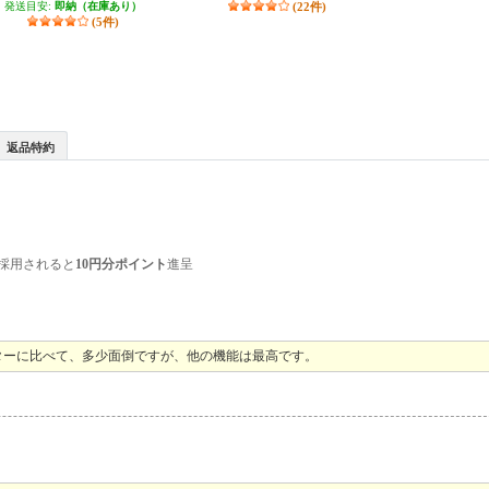
発送目安:
即納（在庫あり）
(22件)
(5件)
返品特約
採用されると
10円分ポイント
進呈
ターに比べて、多少面倒ですが、他の機能は最高です。