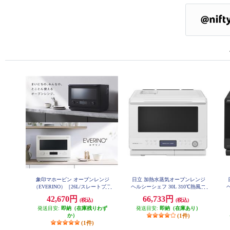
象印マホービン オーブンレンジ
日立 加熱水蒸気オーブンレンジ
（EVERINO）［26L/スレートブラ
ヘルシーシェフ 30L 310℃熱風コ
ック］ ESGX26-BM
ンベクションオーブン フロストホ
42,670円
66,733円
(税込)
(税込)
ワイト MRO-W1D-W
発送目安:
即納（在庫残りわず
発送目安:
即納（在庫あり）
か）
(1件)
(1件)