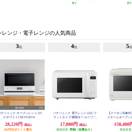
か）
か
ンレンジ・電子レンジの人気商品
3
4
5
位
位
パナソニック オーブンレンジ [23
パナソニック 電子レンジ [22L/フ
【クーポン対象外
L/ホワイト] NE-FS3D-W
ラットタイプ/横開き/ヘルツフリ
スチームオーブンレン
ー/ホワイト] NE-FL1C-W
イト] NE-U
28,220円
17,880円
158,40
(税込)
(税込)
282円分ポイント還元
発送目安:
即納（在庫あり）
発送目安