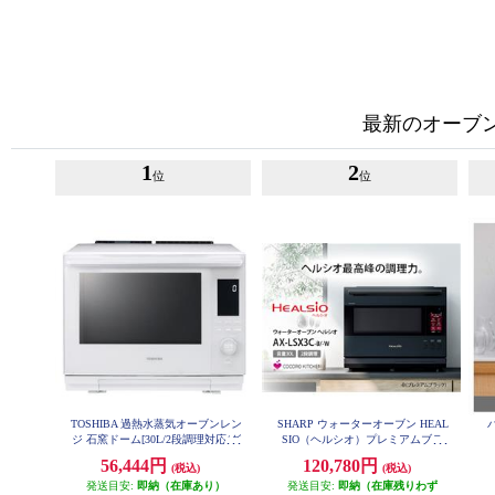
最新のオーブ
1
2
位
位
TOSHIBA 過熱水蒸気オーブンレン
SHARP ウォーターオーブン HEAL
ジ 石窯ドーム[30L/2段調理対応/グ
SIO（ヘルシオ）プレミアムブラ
ランホワイト] ER-D3000B-W
ック AX-LSX3C-B
56,444円
120,780円
(税込)
(税込)
発送目安:
即納（在庫あり）
発送目安:
即納（在庫残りわず