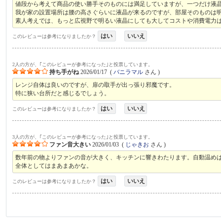
値段から考えて商品の使い勝手そのものには満足していますが、一つだけ液
我が家の設置場所は腰の高さぐらいに液晶が来るのですが、部屋そのものは
素人考えでは、もっと広視野で明るい液晶にしても大してコストや消費電力
はい
いいえ
このレビューは参考になりましたか？
2人の方が、｢このレビューが参考になった｣と投票しています。
持ち手がね
2026/01/17
(
バニラマル
さん )
レンジ自体は良いのですが、扉の取手が出っ張り邪魔です。
特に狭い台所だと感じるでしょう。
はい
いいえ
このレビューは参考になりましたか？
3人の方が、｢このレビューが参考になった｣と投票しています。
ファン音大きい
2026/01/03
(
じゃきお
さん )
数年前の物よりファンの音が大きく、キッチンに響きわたります。自動温め
全体としてはまあまあかな。
はい
いいえ
このレビューは参考になりましたか？