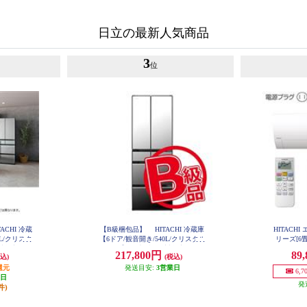
日立の最新人気商品
3
位
CHI 冷蔵
【B級梱包品】 HITACHI 冷蔵庫
HITACH
L/クリスタ
【6ドア/観音開き/540L/クリスタル
リーズ[6畳
対象商品 R
ミラー】 ★大型配送対象商品 JK-
ィルター自
217,800円
89
込)
(税込)
RHXC54X-X
ル] RA
還元
発送目安:
3営業日
6,
業日
発
件)