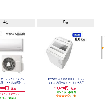
4
5
位
位
I エアコン白くまくん Gシ
HITACHI 全自動洗濯機 ビートウォ
用/2.2KW/凍結洗浄/フ
ッシュ[洗濯8kg/ホワイト］★大型
動お掃除/2025年モデ
配送対象商品 BW-V80M-W
,800円
93,670円
(税込)
(税込)
S-GR2225S-W-ESET
発送目安:
3営業日
700ポイントクーポン
(1件)
送目安:
3営業日