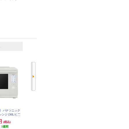
）
6
7
位
位
位
】 パナソニック
【クーポン対象外】 パナソニック
【正直レビュー掲載中】 象印 ス
ジ [30L/ホワ
オーブンレンジ [26L/ブラック] NE
チームオーブンレンジ（EVERIN
-BS5D-K
BS10E-W
O）［30L/ブラック］ ESLA30-BA
0円
56,430円
80,560円
(税込)
(税込)
(税込)
:
3週間
発送目安:
即納（在庫残りわず
4,028円分ポイント還元