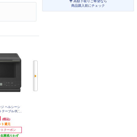
高額下取りご希望なら
商品購入前にチェック
ンジ ヘルシーシ
【クーポン対象外】 パナソニック
パナソニック スチームオーブンレ
ットテーブル/外し
スチームオーブンレンジ Bistro
ンジ Bistro（ビストロ）[30L/2段調
プレート/チャコ
（ビストロ）[25L/両面グリル対応/
理対応/両面グリル対応/スマホ対
円
74,250円
116,700円
(税込)
(税込)
(税込)
RO-S7D-H
1000W出力あたため対応/ブラック]
応/ブラック] NE-UBS10D-K
NE-BS6C-K
ント還元
発送目安:
即納（在庫残りわず
発送目安:
即納（在庫残りわず
か）
か）
イントクーポン
（在庫残りわず