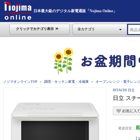
日本最大級のデジタル家電通販「Nojima Online」
クリックでカテゴリ表示
全カテゴリ
ノジマオンラインTOP
調理・キッチン家電・冷蔵庫
オーブンレンジ・電子レン
HITACHI 日立
日立 スチー
発送目安：
[