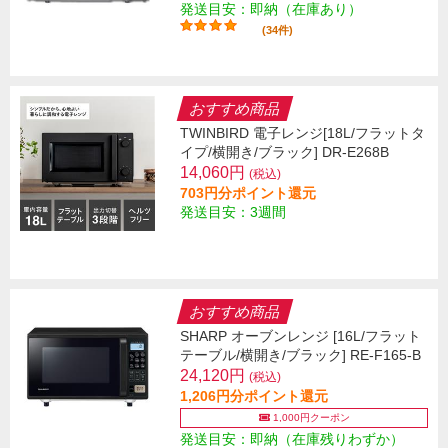
発送目安：即納（在庫あり）
(34件)
おすすめ商品
TWINBIRD 電子レンジ[18L/フラットタ
イプ/横開き/ブラック] DR-E268B
14,060円
(税込)
703円分ポイント還元
発送目安：3週間
おすすめ商品
SHARP オーブンレンジ [16L/フラット
テーブル/横開き/ブラック] RE-F165-B
24,120円
(税込)
1,206円分ポイント還元
1,000円クーポン
発送目安：即納（在庫残りわずか）