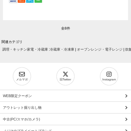
全8件
関連カテゴリ
調理・キッチン家電・冷蔵庫
:
冷蔵庫・冷凍庫
|
オーブンレンジ・電子レンジ
|
炊
メルマガ
旧Twitter
Instagram
WEB限定クーポン
アウトレット掘り出し物
中古(PC/スマホ/カメラ)
ノジマのプライベートブランド