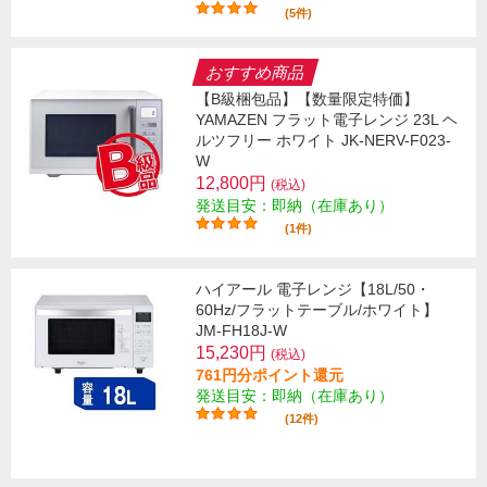
(5件)
おすすめ商品
【B級梱包品】【数量限定特価】
YAMAZEN フラット電子レンジ 23L ヘ
ルツフリー ホワイト JK-NERV-F023-
W
12,800円
(税込)
発送目安：即納（在庫あり）
(1件)
ハイアール 電子レンジ【18L/50・
60Hz/フラットテーブル/ホワイト】
JM-FH18J-W
15,230円
(税込)
761円分ポイント還元
発送目安：即納（在庫あり）
(12件)