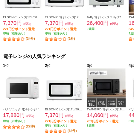
ELSONIC レンジ[17L/50Hz東日本地域専用/ホワイト] ECGMW17150
ELSONIC 電子レンジ[17L/60Hz西日本地域専用/ホワイト] ECGMW17160
Toffy 電子レンジ Toffy[17L/フラット庫内/アッシュホワイト] K-DR1-AW
7,370円
7,370円
26,400円
1
(税込)
(税込)
(税込)
221円分ポイント還元
221円分ポイント還元
3週間
8
即納（在庫あり）
即納（在庫あり）
3週
(34件)
(1件)
電子レンジの人気ランキング
1
位
2
位
3
位
4
パナソニック 電子レンジ [22L/フラットタイプ/横開き/ヘルツフリー/ホワイト] NE-FL1C-W
ELSONIC レンジ[17L/50Hz東日本地域専用/ホワイト] ECGMW17150
TWINBIRD 電子レンジ[18L/フラットタイプ/横開き/ブラック] DR-E268B
17,880円
7,370円
14,060円
4
(税込)
(税込)
(税込)
即納（在庫あり）
221円分ポイント還元
703円分ポイント還元
3週
即納（在庫あり）
3週間
(22件)
(34件)