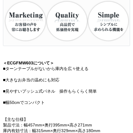
＜ECGFMW603について＞
■ターンテーブルがないから庫内を広々使える
■大きなお弁当の温めにも対応
■見やすいプッシュ式パネル 操作もらくらく簡単
■幅50cmでコンパクト
【主な仕様】
製品寸法：幅457mm×奥行395mm×高さ271mm
庫内有効寸法：幅315mm×奥行329mm×高さ180mm