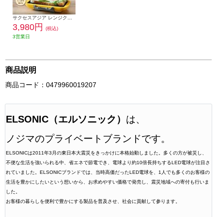
サクセスアジア レンジクッキング ハーフホットサンド【レンジ対応/オレンジ】 SA031OG
3,980円
(税込)
3営業日
商品説明
商品コード：0479960019207
ELSONIC（エルソニック）
は、
ノジマのプライベートブランドです。
ELSONICは2011年3月の東日本大震災をきっかけに本格始動しました。多くの方が被災し、
不便な生活を強いられる中、省エネで節電でき、電球より約10倍長持ちするLED電球が注目さ
れていました。ELSONICブランドでは、当時高価だったLED電球を、1人でも多くのお客様の
生活を豊かにしたいという想いから、お求めやすい価格で発売し、震災地域への寄付も行いま
した。
お客様の暮らしを便利で豊かにする製品を普及させ、社会に貢献して参ります。