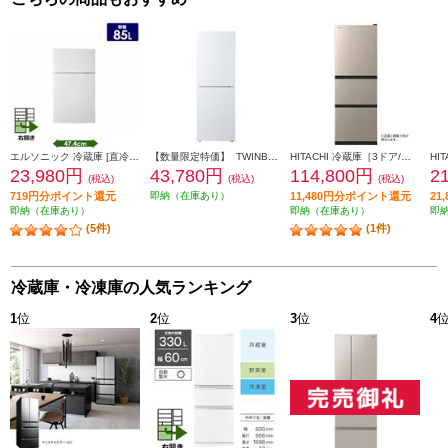
エルソニック 冷蔵庫 [直冷式]【2ドア/右開き/85L/ホワイト】 ECH-R85
【数量限定特価】 TWINBIRD 冷蔵庫[ガラスデザイン][引き出し式大容量冷凍室]【2ドア/右開き/231L/ホワイト】★大型配送対象商品 HR-E923W
HITACHI 冷蔵庫［3ドア/右開き/265L/ライトゴールド] ★大型配送対象商品 R-27X-N
23,980円
43,780円
114,800円
2
(税込)
(税込)
(税込)
719円分ポイント還元
即納（在庫あり）
11,480円分ポイント還元
21
即納（在庫あり）
即納（在庫あり）
即
(5件)
(1件)
冷蔵庫・冷凍庫の人気ランキング
1
位
2
位
3
位
4