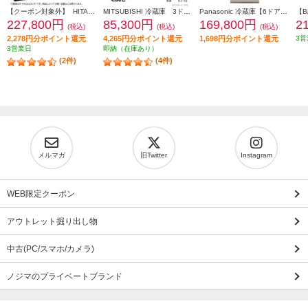
【クーポン対象外】 HITACHI 冷蔵庫【6ドア/観音開き/540L/クリスタルミラー】 ★大型配送対象商品 R-HXC54X-X
MITSUBISHI 冷蔵庫 3ドア/右開き/330L/ホワイト ★大型配送対象商品 MR-C33M-W
Panasonic 冷蔵庫【6ドア/観音開き/501L/ベージュ】★大型配送対象商品 NR-F50EX1-C
227,800円
85,300円
169,800円
2
(税込)
(税込)
(税込)
2,278円分ポイント還元
4,265円分ポイント還元
1,698円分ポイント還元
3営
3営業日
即納（在庫あり）
(2件)
(4件)
メルマガ
旧Twitter
Instagram
WEB限定クーポン
アウトレット掘り出し物
中古(PC/スマホ/カメラ)
ノジマのプライベートブランド