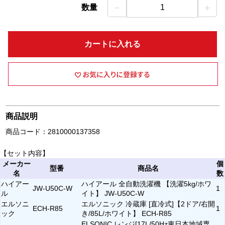
－
＋
数量
1
カートに入れる
商品説明
商品コード：2810000137358
【セット内容】
メーカー
個
型番
商品名
名
数
ハイアー
ハイアール 全自動洗濯機 【洗濯5kg/ホワ
JW-U50C-W
1
ル
イト】 JW-U50C-W
エルソニ
エルソニック 冷蔵庫 [直冷式]【2ドア/右開
ECH-R85
1
ック
き/85L/ホワイト】 ECH-R85
ELSONIC レンジ[17L/50Hz東日本地域専