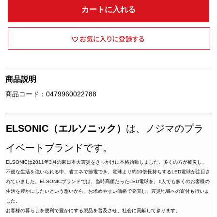
カートに入れる
商品説明
商品コード：0479960022788
ELSONIC（エルソニック）
は、ノジマのプラ
イベートブランドです。
ELSONICは2011年3月の東日本大震災をきっかけに本格始動しました。多くの方が被災し、
不便な生活を強いられる中、省エネで節電でき、電球より約10倍長持ちするLED電球が注目さ
れていました。ELSONICブランドでは、当時高価だったLED電球を、1人でも多くのお客様の
生活を豊かにしたいという想いから、お求めやすい価格で発売し、震災地域への寄付も行いま
した。
お客様の暮らしを便利で豊かにする製品を普及させ、社会に貢献して参ります。