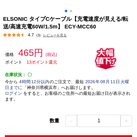
ELSONIC タイプCケーブル【充電速度が見える/転
送/高速充電60W/1.5m】 ECY-MCC60
4.7
(3)
レビューを見る
465円
価格
(税込)
ポイント
13ポイント還元
在庫状況：
〇
今から
4
時間
12
分以内
のご注文で、最短
2026
年
08
月
11
日
火曜
日
までに
「
神奈川県横浜市
」
へお届けします。
ログイン
をすると、お客様のご住所への最短お届け日が表示され
ます。
－
＋
数量
1