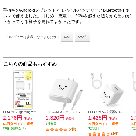
手持ちのAndroidタブレットとモバイルバッテリーとBluetoothイヤ
ホンで使えました。はじめ、充電中、90%を超えた辺りから出力が
下がってくる様子を見れてよかったです。
このレビューは参考になりましたか？
はい
いいえ
こちらの商品もおすすめ
ELSONIC Lightningケーブル付AC充電器【高速充電/2.4A/1.5m】 EPACL24A01
ELECOM スマートフォン・タブレット用AC充電器 Type-Cケーブル一体型 2.4A 2.5m ホワイトフェイス MPA-ACC02WF
ELECOM AC充電器/2.4A出力/USB-Aメス1ポート/Type-Cケーブル同梱(A-C)/1.5m/ホワイトフェイス MPA-ACC12WF
2,178円
1,320円
1,425円
1
(税込)
(税込)
(税込)
65円分ポイント還元
3営業日
71円分ポイント還元
8
即納（在庫あり）
3営業日
3営
(2件)
(1件)