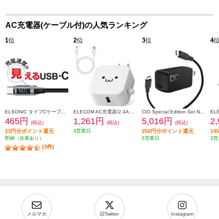
AC充電器(ケーブル付)の人気ランキング
1
位
2
位
3
位
4
ELSONIC タイプCケーブル【充電速度が見える/転送/高速充電60W/1.5m】 ECY-MCC60
ELECOM AC充電器/2.4A出力/Type-C/USB-C/ケーブル同梱/1.5m/USB-Aメス1ポート/ホワイトフェイス MPAACC23
CIO Special Edition Set NovaPort SOLOII65W1C & MeshCable ブラック CIO-G65W1C-N2-EE-BK
465円
1,261円
5,016円
2
(税込)
(税込)
(税込)
13円分ポイント還元
3営業日
250円分ポイント還元
1
即納（在庫あり）
5営業日
3営
(3件)
メルマガ
旧Twitter
Instagram