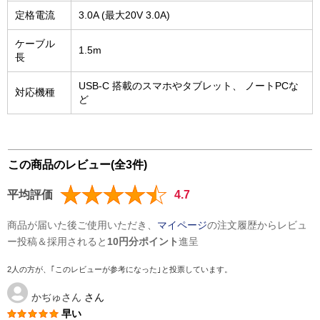
定格電流
3.0A (最大20V 3.0A)
ケーブル
1.5m
長
USB-C 搭載のスマホやタブレット、 ノートPCな
対応機種
ど
この商品のレビュー(全3件)
平均評価
4.7
商品が届いた後ご使用いただき、
マイページ
の注文履歴からレビュ
ー投稿＆採用されると
10円分ポイント
進呈
2人の方が、｢このレビューが参考になった｣と投票しています。
かぢゅさん
さん
早い