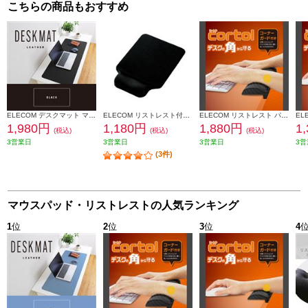
こちらの商品もおすすめ
ELECOM デスクマット マウス対応 ソフトレザー 大型 マウスパッド ズレにくい 水拭き可 ブラック MP-DM04BK
ELECOM リストレスト付き マウスパッド GEL ブラック MP-GELBK
ELECOM リストレスト パームレスト 低反発 コーナーガードクッション ノートパソコン キーボード 等操作の負担軽減 グレー MOH-CTLM01GY
1,980円
1,180円
1,880円
1
(税込)
(税込)
(税込)
3営業日
3営業日
3営業日
3営
(3件)
マウスパッド・リストレストの人気ランキング
1
位
2
位
3
位
4