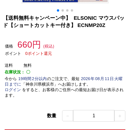
【送料無料キャンペーン中】 ELSONIC マウスパッ
ド【ショートカットキー付き】 ECNMP20Z
660円
価格
(税込)
ポイント
0ポイント還元
送料
無料
在庫状況：
〇
今から
19
時間
2
分以内
のご注文で、最短
2026
年
08
月
11
日
火曜
日
までに
「
神奈川県横浜市
」
へお届けします。
ログイン
をすると、お客様のご住所への最短お届け日が表示され
ます。
－
＋
数量
1