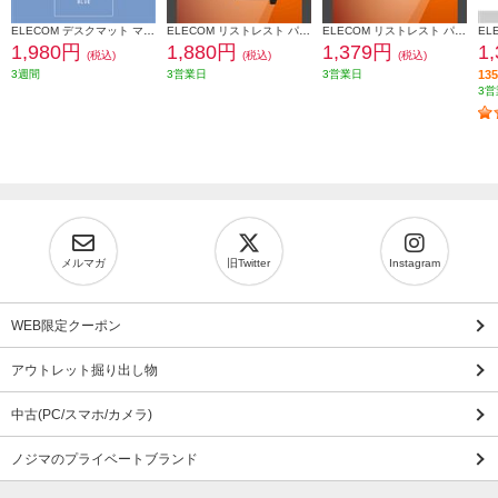
ELECOM デスクマット マウス対応 ソフトレザー 大型 マウスパッド ズレにくい 水拭き可 ブルー MP-DM04LBU
ELECOM リストレスト パームレスト 低反発 コーナーガードクッション ノートパソコン キーボード 等操作の負担軽減 ブラック MOH-CTLM01BK
ELECOM リストレスト パームレスト ショートサイズ 低反発 コーナーガードクッション マウス テンキー 等操作の負担軽減 ブラック MOH-CTLS01BK
1,980円
1,880円
1,379円
1
(税込)
(税込)
(税込)
3週間
3営業日
3営業日
1
3営
メルマガ
旧Twitter
Instagram
WEB限定クーポン
アウトレット掘り出し物
中古(PC/スマホ/カメラ)
ノジマのプライベートブランド